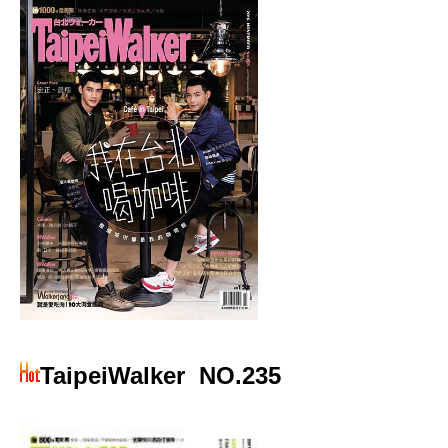
TaipeiWalker
NO.235