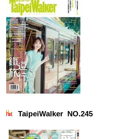
TaipeiWalker NO.245