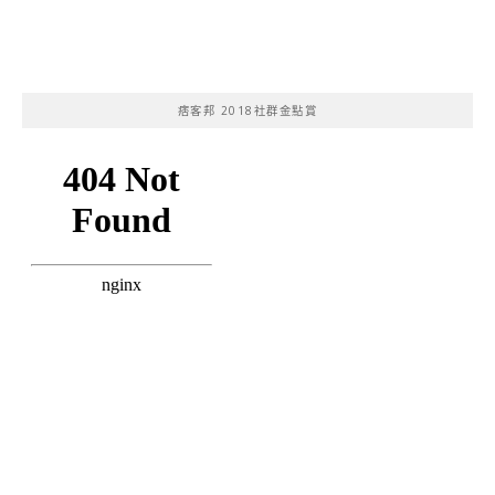
痞客邦 2018社群金點賞