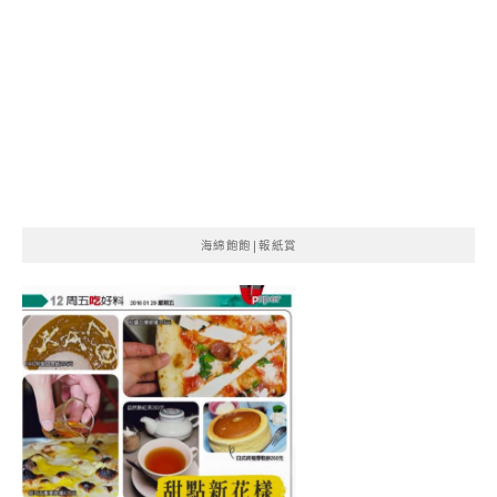
海綿飽飽|報紙賞