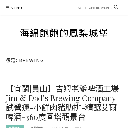
Skip
MENU
to
content
海綿飽飽的鳳梨城堡
標籤:
BREWING
【宜蘭|員山】吉姆老爹啤酒工場
Jim & Dad’s Brewing Company-
試營運-小鮮肉豬肋排-精釀艾爾
啤酒-360度圓塔觀景台
宜蘭景點
海綿飽飽
2015-12-28
1