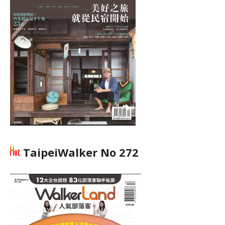
TaipeiWalker No 272