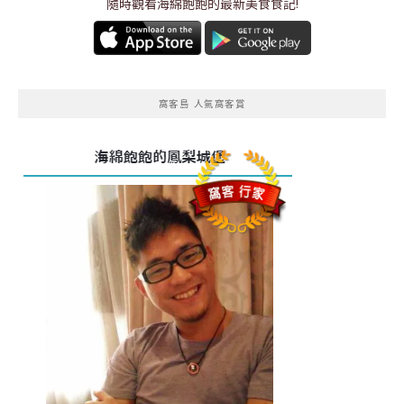
隨時觀看海綿飽飽的最新美食食記!
窩客島 人氣窩客賞