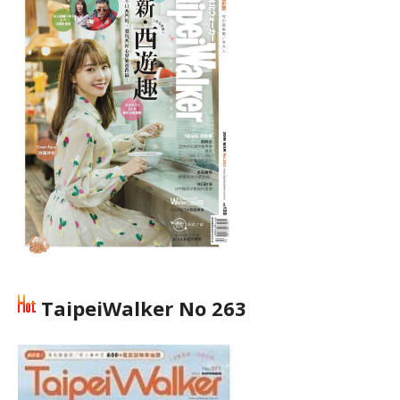
TaipeiWalker No 263