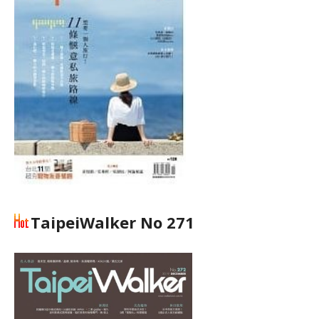
TaipeiWalker No 271