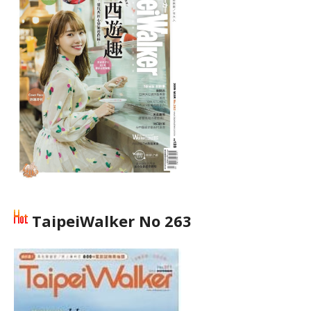
TaipeiWalker No 263