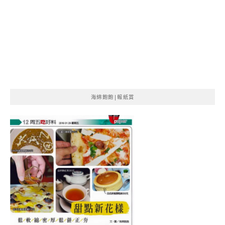
海綿飽飽|報紙賞