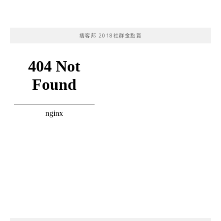
痞客邦 2018社群金點賞