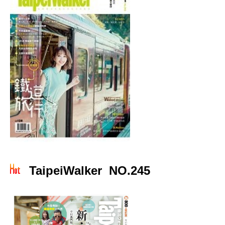
TaipeiWalker NO.245