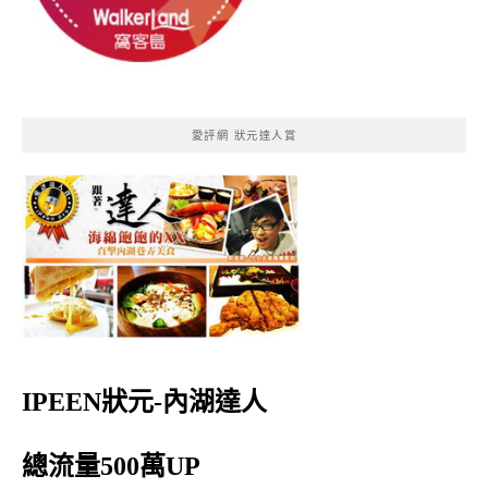
愛評網 狀元達人賞
IPEEN狀元-內湖達人
總流量500萬UP