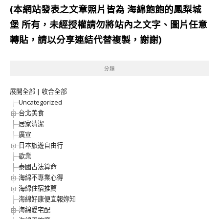
(本網站發表之文章照片皆為
海綿飽飽的鳳梨城
堡
所有，未經授權請勿將站內之文字、圖片任意
轉貼，請以分享連結代替複製，謝謝)
分類
展開全部
|
收合全部
Uncategorized
台北美食
居家清潔
廣宣
日本旅遊自由行
歇業
泰國古法算命
海綿不專業心得
海綿住宿推薦
海綿好康便宜報妳知
海綿愛宅配