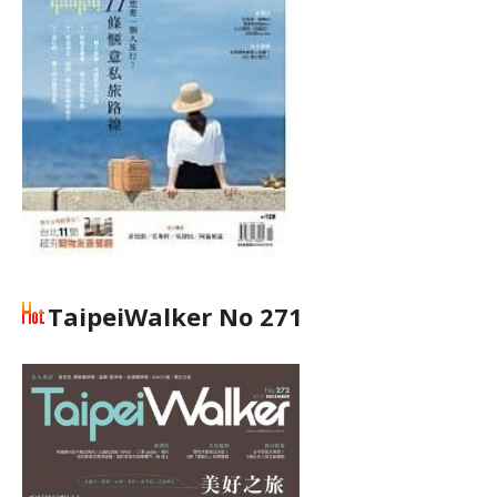
TaipeiWalker No 271