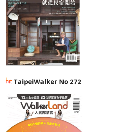
TaipeiWalker No 272