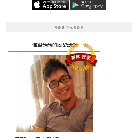
窩客島 人氣窩客賞