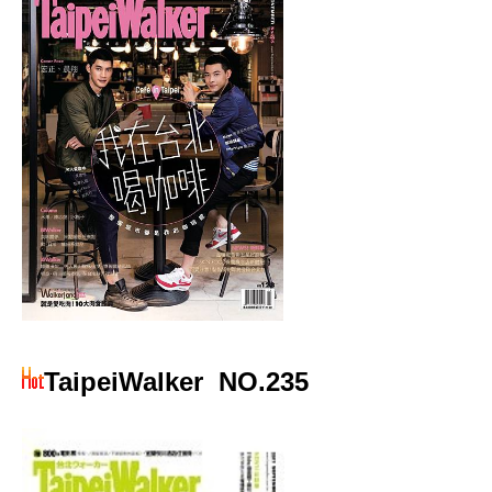
TaipeiWalker
NO.235