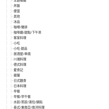
主題餐廳
丼飯
便當
其他
冰品
咖哩/豬排
咖啡廳/甜點/下午茶
客家料理
小吃
小吃-甜品
居酒屋/串燒
川湘料理
德式料理
愛食記
披薩
日式麵食
日本料理
早餐
早餐/早午餐
水餃/蒸餃/湯包/鍋貼
泰式/東南亞/南洋料理