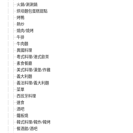
火鍋/涮涮鍋
烘培麵包蛋糕甜點
烤鴨
熱炒
燒肉/燒烤
牛排
牛肉麵
異國料理
粵式料理/港式飲茶
素食餐廳
美式料理/漢堡/炸雞
義大利麵
義法料理/義大利麵
菜單
西班牙料理
速食
酒吧
鐵板燒
韓式料理/韓炸/韓烤
餐酒館/酒吧