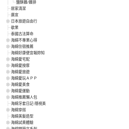
鹽酥雞/雞排
居家清潔
廣宣
日本旅遊自由行
歇業
泰國古法算命
海綿不專業心得
海綿住宿推薦
海綿好康便宜報妳知
海綿愛宅配
海綿愛按摩
海綿愛旅遊
海綿愛玩ＡＰＰ
海綿愛美食
海綿愛運動
海綿推薦懶人包
海綿牙套日記-隱視美
海綿穿搭
海綿美髮造型
海綿試乘體驗
海綿開箱文系列