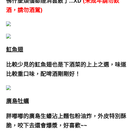
彿什麼煩惱都煙消雲散了…XD
(未成年請勿飲
酒，請勿酒駕)
魟魚翅
比較少見的魟魚翅也是下酒菜的上上之選，味道
比較重口味，配啤酒剛剛好！
廣島牡蠣
胖嘟嘟的廣島生蠔沾上麵包粉油炸，外皮特別酥
脆，咬下去還會爆漿，好喜歡~~