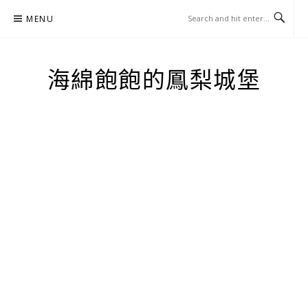
Skip
MENU
to
content
海綿飽飽的鳳梨城堡