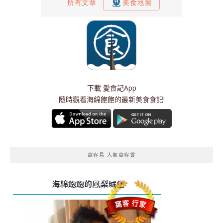
下載
愛食記App
隨時觀看海綿飽飽的最新美食食記!
窩客島 人氣窩客賞