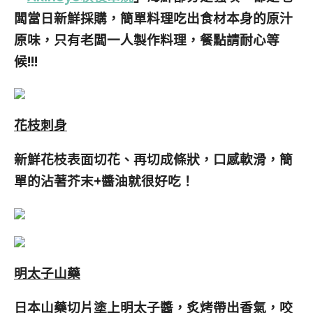
闆當日新鮮採購，簡單料理吃出食材本身的原汁
原味，只有老闆一人製作料理，餐點請耐心等
候!!!
花枝刺身
新鮮花枝表面切花、再切成條狀
，口感軟滑
，簡
單的沾著芥末+醬油就很好吃！
明太子山藥
日本山藥切片塗上明太子醬，炙烤帶出香氣，咬