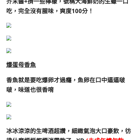
芥末醬+擠一些檸檬，號稱大海鮮奶的生蠔一口
吃，完全沒有腥味，爽度100分！
爆蛋母香魚
香魚就是要吃爆卵才過癮，魚卵在口中逼逼啵
啵，味道也很香唷
冰冰涼涼的生啤酒超讚，細緻氣泡大口豪飲，彷