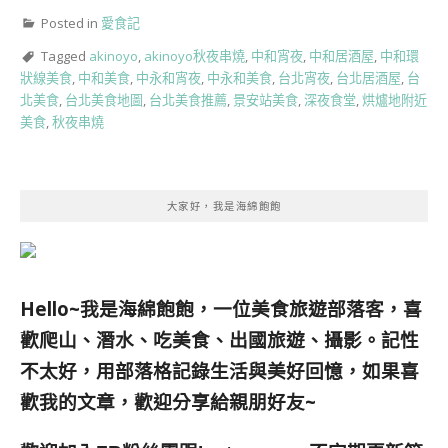
Posted in
愛食記
Tagged
akinoyo
,
akinoyo秋夜串燒
,
中和宵夜
,
中和居酒屋
,
中和環
狀線美食
,
中和美食
,
中永和宵夜
,
中永和美食
,
台北宵夜
,
台北居酒屋
,
台
北美食
,
台北美食地圖
,
台北美食推薦
,
景安站美食
,
深夜食堂
,
烘爐地附近
美食
,
秋夜串燒
大家好，我是海綿飽飽
Hello~我是海綿飽飽，一位美食旅遊部落客，
喜
歡爬山、潛水、吃美食、出國旅遊、攝影。
記性
不太好，用部落格記錄生活與美好回憶，
如果喜
歡我的文章，歡迎分享給親朋好友
~