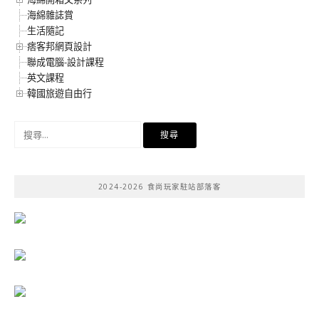
海綿雜誌賞
生活隨記
痞客邦網頁設計
聯成電腦-設計課程
英文課程
韓國旅遊自由行
搜
尋
關
鍵
2024-2026 食尚玩家駐站部落客
字: