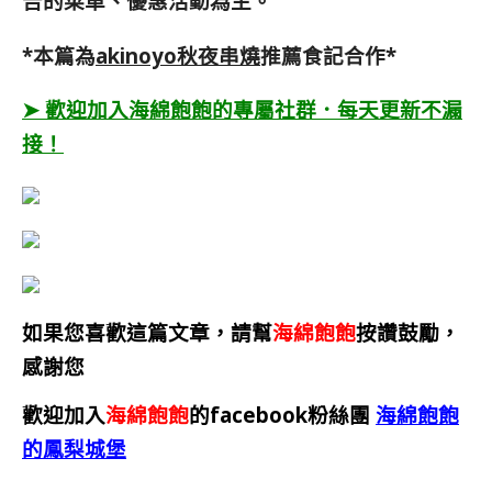
告的菜單、優惠活動為主。
*本篇為
akinoyo秋夜串燒
推薦食記合作*
➤ 歡迎加入海綿飽飽的專屬社群．每天更新不漏
接！
如果您喜歡這篇文章，請幫
海綿飽飽
按讚鼓勵，
感謝您
歡迎加入
海綿飽飽
的facebook粉絲團
海綿飽飽
的鳳梨城堡