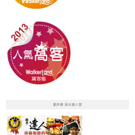
愛評網 狀元達人賞