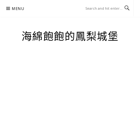
Skip
MENU
to
content
海綿飽飽的鳳梨城堡