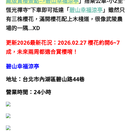
藏版賞櫻景點–>碧山幸福涼亭
」搭乘公車-小2至”
恆光禪寺”下車即可抵達「
碧山幸福涼亭
」雖然只
有三株櫻花，滿開櫻花配上木棧道，很像武陵農
場的一隅…XD
更新2026最新花況：2026.02.27 櫻花約開6~7
成，未來兩周都適合賞櫻唷！
碧山幸福涼亭
地址：台北市內湖區碧山路44巷
營業時間：
24小時