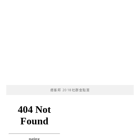
痞客邦 2018社群金點賞