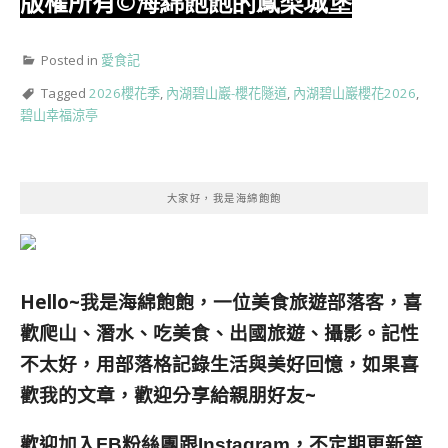
版權所有
©海綿飽飽的鳳梨城堡
Posted in
愛食記
Tagged
2026櫻花季
,
內湖碧山巖-櫻花隧道
,
內湖碧山巖櫻花2026
,
碧山幸福涼亭
大家好，我是海綿飽飽
Hello~我是海綿飽飽，一位美食旅遊部落客，
喜
歡爬山、潛水、吃美食、出國旅遊、攝影。
記性
不太好，用部落格記錄生活與美好回憶，
如果喜
歡我的文章，歡迎分享給親朋好友
~
歡迎加入
跟
，不定期更新第
FB粉絲團
Instagram