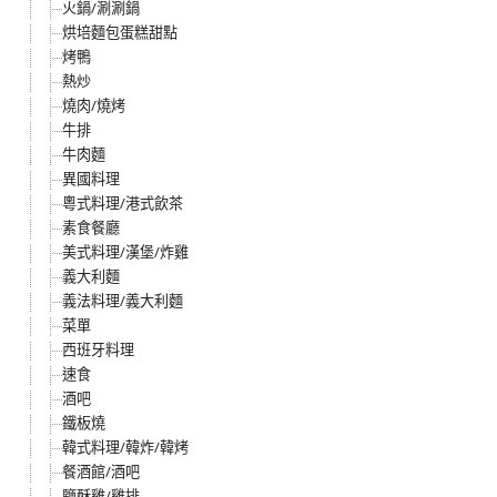
火鍋/涮涮鍋
烘培麵包蛋糕甜點
烤鴨
熱炒
燒肉/燒烤
牛排
牛肉麵
異國料理
粵式料理/港式飲茶
素食餐廳
美式料理/漢堡/炸雞
義大利麵
義法料理/義大利麵
菜單
西班牙料理
速食
酒吧
鐵板燒
韓式料理/韓炸/韓烤
餐酒館/酒吧
鹽酥雞/雞排