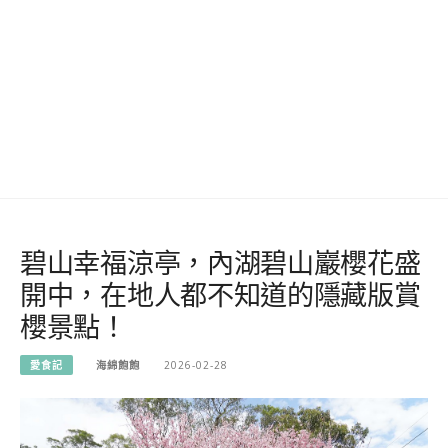
碧山幸福涼亭，內湖碧山巖櫻花盛
開中，在地人都不知道的隱藏版賞
櫻景點！
愛食記
海綿飽飽
2026-02-28