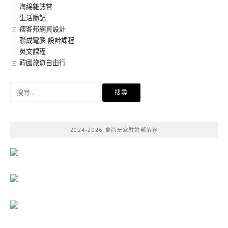
海綿雜誌賞
生活隨記
痞客邦網頁設計
聯成電腦-設計課程
英文課程
韓國旅遊自由行
搜
尋
關
鍵
2024-2026 食尚玩家駐站部落客
字: