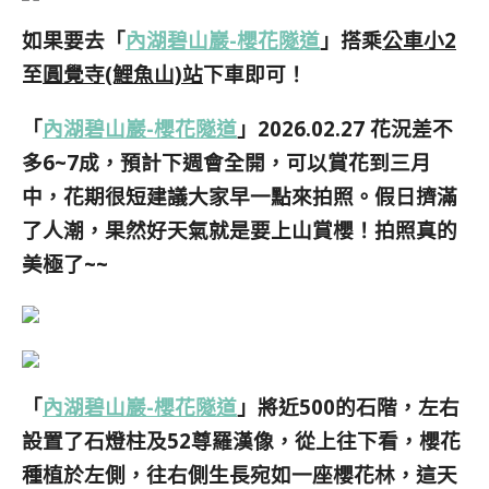
如果要去「
內湖碧山巖-櫻花隧道
」搭乘
公車小2
至
圓覺寺(鯉魚山)站
下車即可！
「
內湖碧山巖-櫻花隧道
」2026.02.27 花況差不
多6~7成，預計下週會全開，可以賞花到三月
中，花期很短建議大家早一點來拍照。假日擠滿
了人潮，果然好天氣就是要上山賞櫻！拍照真的
美極了~~
「
內湖碧山巖-櫻花隧道
」將近500的石階，左右
設置了石燈柱及52尊羅漢像，從上往下看，櫻花
種植於左側，往右側生長宛如一座櫻花林，這天