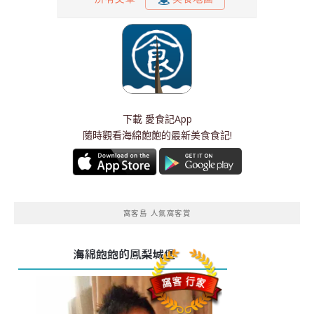
下載
愛食記App
隨時觀看海綿飽飽的最新美食食記!
窩客島 人氣窩客賞