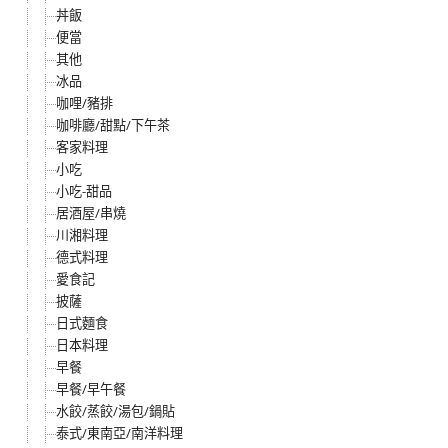
丼飯
便當
其他
冰品
咖哩/豬排
咖啡廳/甜點/下午茶
客家料理
小吃
小吃-甜品
居酒屋/串燒
川湘料理
德式料理
愛食記
披薩
日式麵食
日本料理
早餐
早餐/早午餐
水餃/蒸餃/湯包/鍋貼
泰式/東南亞/南洋料理