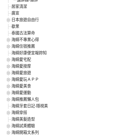
居家清潔
廣宣
日本旅遊自由行
歇業
泰國古法算命
海綿不專業心得
海綿住宿推薦
海綿好康便宜報妳知
海綿愛宅配
海綿愛按摩
海綿愛旅遊
海綿愛玩ＡＰＰ
海綿愛美食
海綿愛運動
海綿推薦懶人包
海綿牙套日記-隱視美
海綿穿搭
海綿美髮造型
海綿試乘體驗
海綿開箱文系列