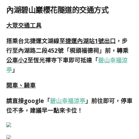
內湖碧山巖櫻花隧道的交通方式
大眾交通工具
搭乘台北捷運文湖線至
捷運內湖站1號出口
，步
行至內湖路二段452號「梘頭福德祠」前，轉乘
公車小2
至恆光禪寺下車即可抵達「
碧山幸福涼
亭
」
開車、騎車
請直接google「
碧山幸福涼亭
」前往即可，停車
位不多，建議早一點來卡位！