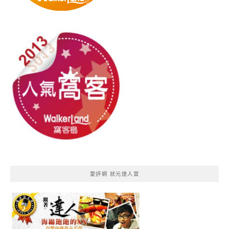
愛評網 狀元達人賞