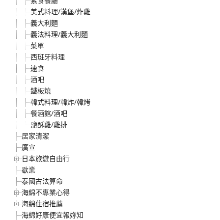
素食餐廳
美式料理/漢堡/炸雞
義大利麵
義法料理/義大利麵
菜單
西班牙料理
速食
酒吧
鐵板燒
韓式料理/韓炸/韓烤
餐酒館/酒吧
鹽酥雞/雞排
居家清潔
廣宣
日本旅遊自由行
歇業
泰國古法算命
海綿不專業心得
海綿住宿推薦
海綿好康便宜報妳知