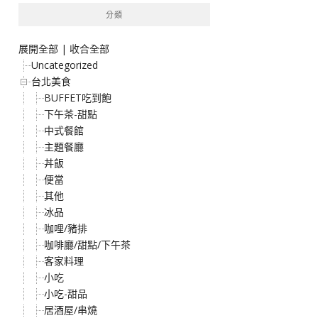
分類
展開全部
|
收合全部
Uncategorized
台北美食
BUFFET吃到飽
下午茶-甜點
中式餐館
主題餐廳
丼飯
便當
其他
冰品
咖哩/豬排
咖啡廳/甜點/下午茶
客家料理
小吃
小吃-甜品
居酒屋/串燒