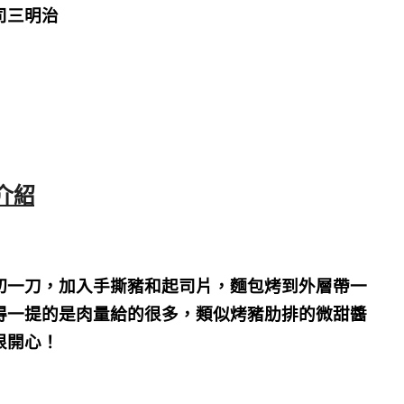
司三明治
點介紹
切一刀，加入手撕豬和起司片，麵包烤到外層帶一
得一提的是肉量給的很多，類似烤豬肋排的微甜醬
很開心！