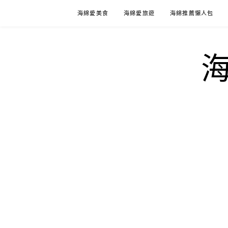
Skip
海綿愛美食
海綿愛旅遊
海綿推薦懶人包
to
content