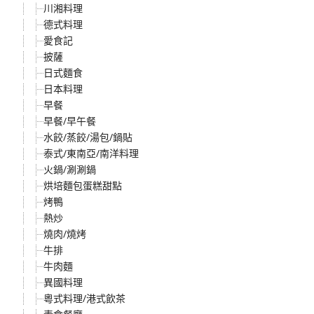
川湘料理
德式料理
愛食記
披薩
日式麵食
日本料理
早餐
早餐/早午餐
水餃/蒸餃/湯包/鍋貼
泰式/東南亞/南洋料理
火鍋/涮涮鍋
烘培麵包蛋糕甜點
烤鴨
熱炒
燒肉/燒烤
牛排
牛肉麵
異國料理
粵式料理/港式飲茶