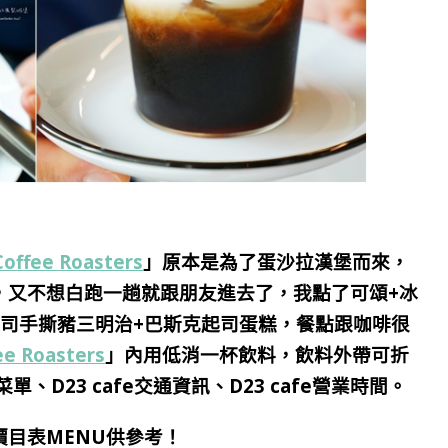
Coffee Roasters
」
原本是為了蛋沙拉漢堡而來，
，又不想白跑一趟就跟朋友進去了，我點了可頌+冰
起司手撕豬三明治+巴斯克起司蛋糕，餐點跟咖啡很
ee Roasters
」
內用低消一杯飲料，
飲料
外
帶可折
ters菜單、D23 cafe交通資訊、D23 cafe營業時間。
目表MENU供參考！