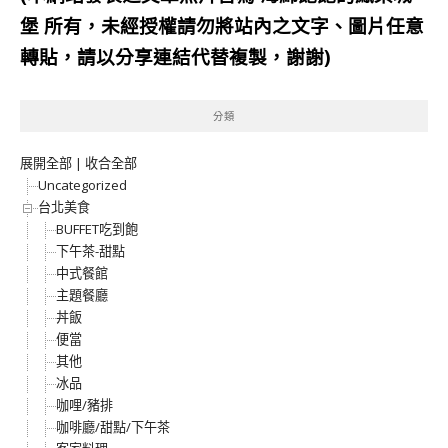
堡
所有，未經授權請勿將站內之文字、圖片任意
轉貼，請以分享連結代替複製，謝謝)
分類
展開全部
|
收合全部
Uncategorized
台北美食
BUFFET吃到飽
下午茶-甜點
中式餐館
主題餐廳
丼飯
便當
其他
冰品
咖哩/豬排
咖啡廳/甜點/下午茶