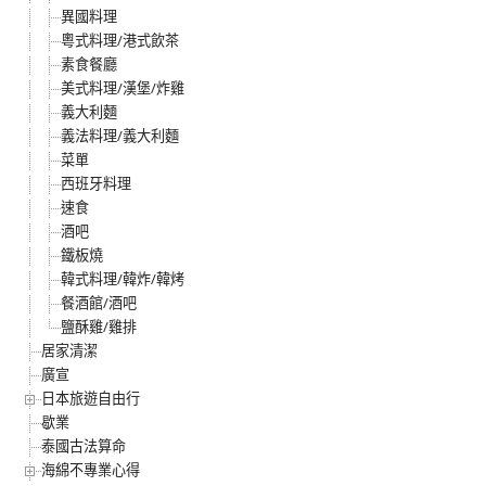
異國料理
粵式料理/港式飲茶
素食餐廳
美式料理/漢堡/炸雞
義大利麵
義法料理/義大利麵
菜單
西班牙料理
速食
酒吧
鐵板燒
韓式料理/韓炸/韓烤
餐酒館/酒吧
鹽酥雞/雞排
居家清潔
廣宣
日本旅遊自由行
歇業
泰國古法算命
海綿不專業心得