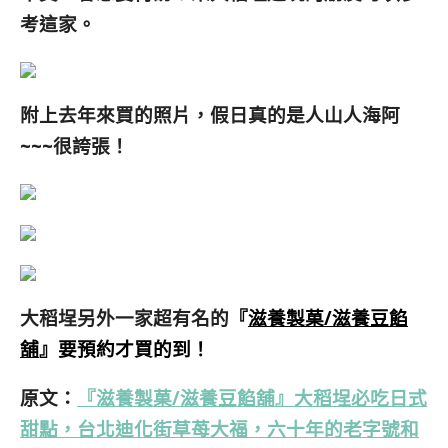
考這家。
附上去年來買的照片，假日真的是人山人海阿
~~~很誇張！
大稻埕另外一家超有名的
『
滋養製菓/滋養豆餡
舖
』
要預約才買的到！
原文：
『滋養製菓/滋養豆餡舖』大稻埕必吃日式
甜點，台北迪化街草苺大福，六十年的老字號和