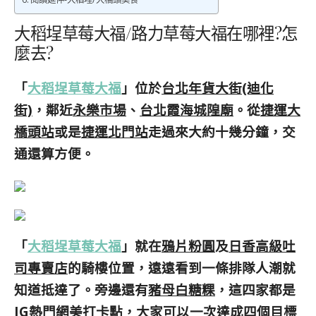
大稻埕草莓大福/路力草莓大福在哪裡?怎
麼去?
「
大稻埕草莓大福
」位於
台北年貨大街(迪化
街)
，鄰近
永樂市場
、
台北霞海城隍廟
。從
捷運大
橋頭站
或是
捷運北門站
走過來大約十幾分鐘，交
通還算方便。
「
大稻埕草莓大福
」就在
鴉片粉圓
及
日香高級吐
司專賣店
的騎樓位置，遠遠看到一條排隊人潮就
知道抵達了。旁邊還有
豬母白糖粿
，這四家都是
IG熱門網美打卡點，大家可以一次達成四個目標