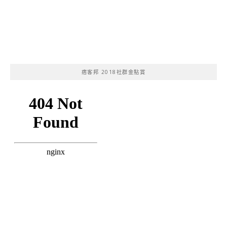
痞客邦 2018社群金點賞