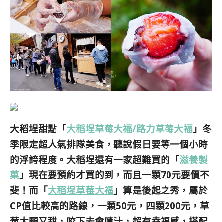
大稻埕甜點「
大稻埕草莓大福/
路力草莓大福
」冬
季限定超人氣排隊美食，聽說假日要等一個小時
的浮誇程度。大稻埕還有一家超難買的「
滋養製
菓
」現在要預約才買的到，而且一顆70元要價不
斐！而「
大稻埕草莓大福
」算是後起之秀，屬於
CP值比較高的路線，一顆50元，四顆200元，草
莓大顆又甜，咬下去會噴汁，超有幸福感，搭配