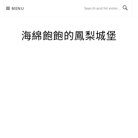
Skip
MENU
to
content
海綿飽飽的鳳梨城堡