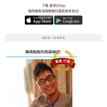
下載
愛食記App
隨時觀看海綿飽飽的最新美食食記!
窩客島 人氣窩客賞