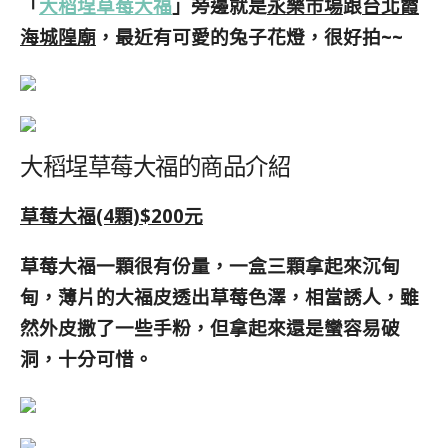
「
大稻埕草莓大福
」旁邊就是
永樂市場
跟
台北霞
海城隍廟
，最近有可愛的兔子花燈，很好拍~~
大稻埕草莓大福的商品介紹
草莓大福(4顆)$200元
草莓大福一顆很有份量，一盒三顆拿起來沉甸
甸，薄片的大福皮透出草莓色澤，相當誘人，雖
然外皮撒了一些手粉，但拿起來還是蠻容易破
洞，十分可惜。