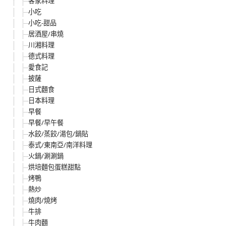
客家料理
小吃
小吃-甜品
居酒屋/串燒
川湘料理
德式料理
愛食記
披薩
日式麵食
日本料理
早餐
早餐/早午餐
水餃/蒸餃/湯包/鍋貼
泰式/東南亞/南洋料理
火鍋/涮涮鍋
烘培麵包蛋糕甜點
烤鴨
熱炒
燒肉/燒烤
牛排
牛肉麵