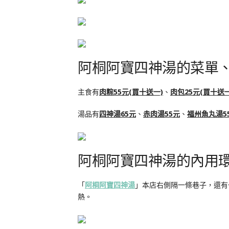
阿桐阿寶四神湯的菜單、
主食有
肉粽55元
(買十送一)
、
肉包25元(買十送一
湯品有
四神湯65元
、
赤肉湯55元
、
福州魚丸湯5
阿桐阿寶四神湯的內用
「
阿桐阿寶四神湯
」本店右側隔一條巷子，還有
熱。