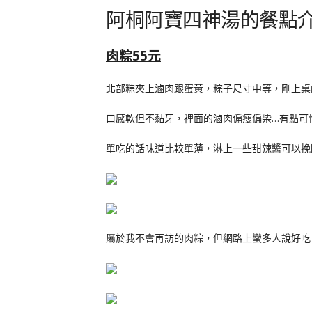
阿桐阿寶四神湯的餐點
肉粽55元
北部粽夾上滷肉跟蛋黃，粽子尺寸中等，剛上桌
口感軟但不黏牙，裡面的滷肉偏瘦偏柴…有點可
單吃的話味道比較單薄，淋上一些甜辣醬可以挽
屬於我不會再訪的肉粽，但網路上蠻多人說好吃