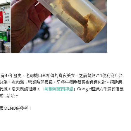
至今有47年歷史，老司機口耳相傳的宵夜美食，之前曾與711便利商店合
丸湯、赤肉湯，營業時間很長，早餐午餐晚餐宵夜通通包辦。招牌應
代感，夏天應該很熱。「
阿桐阿寶四神湯
」Google超過六千篇評價應
啦…哈哈。
表MENU供參考！