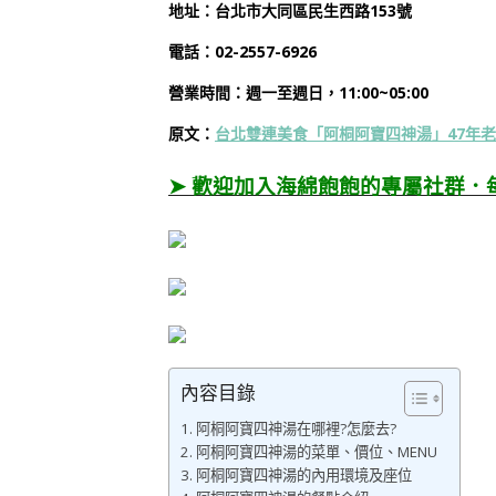
地址：台北市大同區民生西路153號
電話：
02-2557-6926
營業時間：
週一
至週日，11:00~05:00
原文：
台北雙連美食「阿桐阿寶四神湯」47年老
➤ 歡迎加入海綿飽飽的專屬社群．
內容目錄
阿桐阿寶四神湯在哪裡?怎麼去?
阿桐阿寶四神湯的菜單、價位、MENU
阿桐阿寶四神湯的內用環境及座位