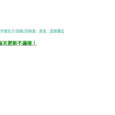
字號包子/肉粽/四神湯、宵夜、菜單價位
每天更新不漏接！