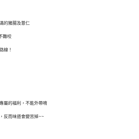
滿的豬腸及薏仁
不難咬
路線！
專屬的福利，不能外帶唷
，反而味道會變苦掉~~