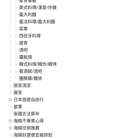
素食餐廳
美式料理/漢堡/炸雞
義大利麵
義法料理/義大利麵
菜單
西班牙料理
速食
酒吧
鐵板燒
韓式料理/韓炸/韓烤
餐酒館/酒吧
鹽酥雞/雞排
居家清潔
廣宣
日本旅遊自由行
歇業
泰國古法算命
海綿不專業心得
海綿住宿推薦
海綿好康便宜報妳知