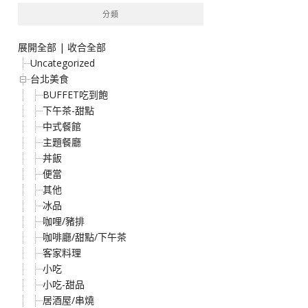
分類
展開全部
|
收合全部
Uncategorized
台北美食
BUFFET吃到飽
下午茶-甜點
中式餐館
主題餐廳
丼飯
便當
其他
冰品
咖哩/豬排
咖啡廳/甜點/下午茶
客家料理
小吃
小吃-甜品
居酒屋/串燒