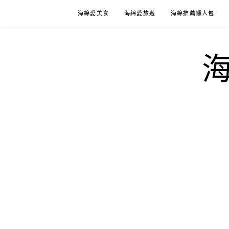
Skip
海綿愛美食
海綿愛旅遊
海綿推薦懶人包
to
content