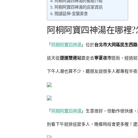
阿桐阿寶四神湯的餐點介紹
阿桐阿寶四神湯的店家資訊
閱讀延伸-宜蘭美食
阿桐阿寶四神湯在哪裡?
「
阿桐阿寶四神湯
」位於
台北市大同區民生西路1
這天從
捷運雙連站
要走去
寧夏夜市
逛街，經過就被
下午人潮也算不少，聽朋友說很多人都專程半夜
「
阿桐阿寶四神湯
」生意很好，但動作很快速，
別看下午就排這麼多人，晚餐時段會更多喔！建