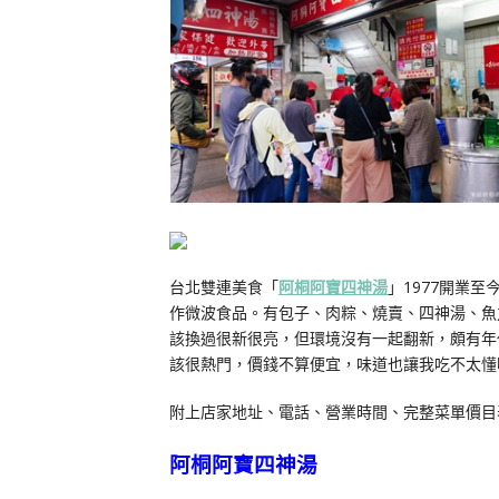
台北雙連美食「
阿桐阿寶四神湯
」1977開業
作微波食品。有包子、肉粽、燒賣、四神湯、魚
該換過很新很亮，但環境沒有一起翻新，頗有年
該很熱門，價錢不算便宜，味道也讓我吃不太懂
附上店家地址、電話、營業時間、完整菜單價目
阿桐阿寶四神湯