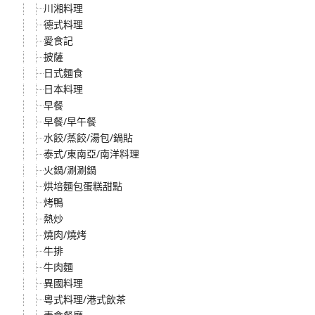
川湘料理
德式料理
愛食記
披薩
日式麵食
日本料理
早餐
早餐/早午餐
水餃/蒸餃/湯包/鍋貼
泰式/東南亞/南洋料理
火鍋/涮涮鍋
烘培麵包蛋糕甜點
烤鴨
熱炒
燒肉/燒烤
牛排
牛肉麵
異國料理
粵式料理/港式飲茶