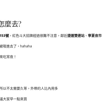
怎麼去?
53號
，紅色斗大招牌經過很難不注意，鄰近
捷運雙連站
、
寧夏夜市
吸進去了，hahaha
來吃宵夜！
所以不太需要久等，外帶的人比內用多
議大家早一點來買