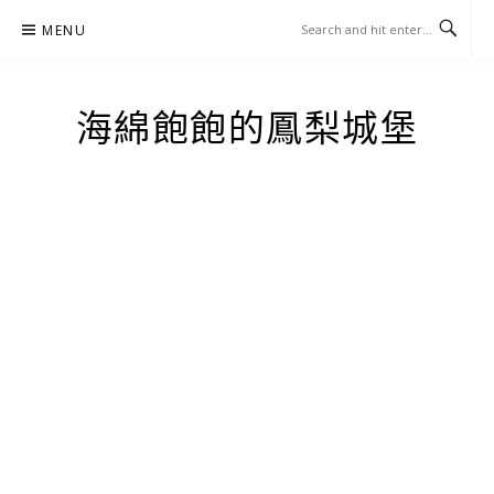
Skip
MENU
to
content
海綿飽飽的鳳梨城堡