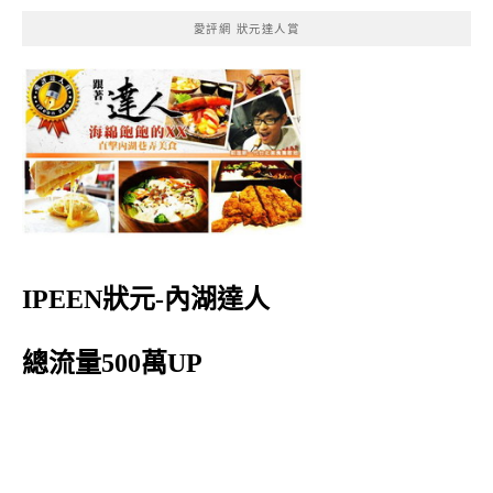
愛評網 狀元達人賞
IPEEN狀元-內湖達人
總流量500萬UP