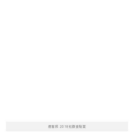
痞客邦 2018社群金點賞