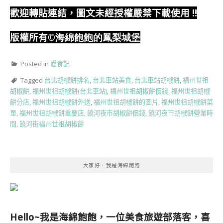
歡迎轉貼連結，圖文未經授權嚴禁下載使用
!!
版權所有
©海綿飽飽的鳳梨城堡
Posted in
愛食記
Tagged
台北胡椒餅排名
,
台北車站美食
,
台北車站胡椒餅
,
福州世祖
胡椒餅
,
福州世祖胡椒餅(台北車站)
,
福州世祖胡椒餅價錢
,
福州世祖胡椒
餅分店
,
福州世祖胡椒餅外送
,
福州世祖胡椒餅的圖片
,
福州世祖胡椒餅菜
單
,
福州世祖胡椒餅重慶店
,
饒河夜市胡椒餅價錢
,
饒河夜市胡椒餅營業時
間
,
饒河街福州世祖胡椒餅
大家好，我是海綿飽飽
Hello~我是海綿飽飽，一位美食旅遊部落客，
喜