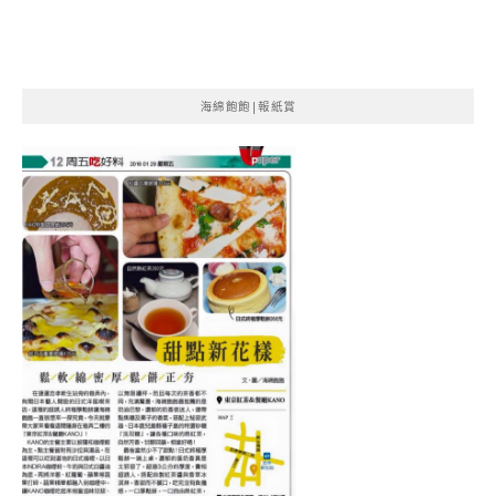
海綿飽飽|報紙賞