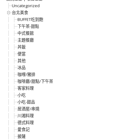
Uncategorized
台北美食
BUFFET吃到飽
下午茶-甜點
中式餐館
主題餐廳
丼飯
便當
其他
冰品
咖哩/豬排
咖啡廳/甜點/下午茶
客家料理
小吃
小吃-甜品
居酒屋/串燒
川湘料理
德式料理
愛食記
披薩