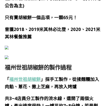
公告為主)
只有賣胡椒餅一個品項，一顆65元！
曾獲2018、2019米其林必比登，2020、2021米
其林餐盤推薦
福州世祖胡椒餅的製作過程
「
福州世祖胡椒餅
」採手工製作，從揉麵糰加入
肉餡、蔥花、撒上芝麻，再放入烤爐
共3~4店員分工製作的流水線，還開了兩個火
爐，產出速度很快！
一爐平均7~8分鐘，若是剛