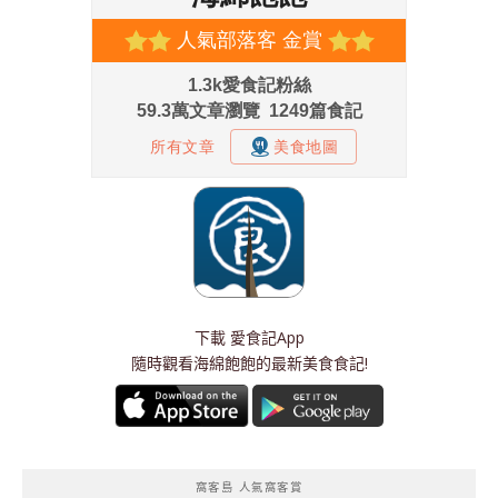
下載
愛食記App
隨時觀看海綿飽飽的最新美食食記!
窩客島 人氣窩客賞