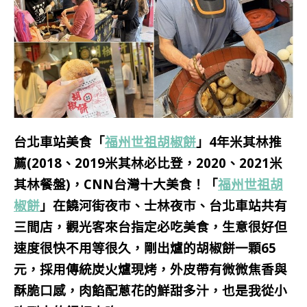
台北車站美食「
福州世祖胡椒餅
」4年米其林推
薦(2018、2019米其林必比登，2020、2021米
其林餐盤)，CNN台灣十大美食！「
福州世祖胡
椒餅
」在饒河街夜市、士林夜市、台北車站共有
三間店，觀光客來台指定必吃美食，生意很好但
速度很快不用等很久，
剛出爐的
胡椒餅一顆65
元，採用傳統炭火爐現烤，外皮帶有微微焦香與
酥脆口感，肉餡配蔥花的鮮甜多汁，也是我從小