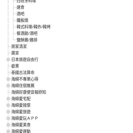
西班牙料理
速食
酒吧
鐵板燒
韓式料理/韓炸/韓烤
餐酒館/酒吧
鹽酥雞/雞排
居家清潔
廣宣
日本旅遊自由行
歇業
泰國古法算命
海綿不專業心得
海綿住宿推薦
海綿好康便宜報妳知
海綿愛宅配
海綿愛按摩
海綿愛旅遊
海綿愛玩ＡＰＰ
海綿愛美食
海綿愛運動