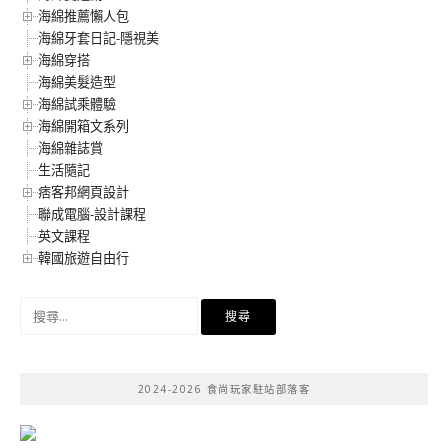
海綿推薦懶人包
海綿牙套日記-隱視美
海綿穿搭
海綿美髮造型
海綿試乘體驗
海綿開箱文系列
海綿雜誌賞
生活隨記
痞客邦網頁設計
聯成電腦-設計課程
英文課程
韓國旅遊自由行
搜
尋
關
鍵
2024-2026 食尚玩家駐站部落客
字: