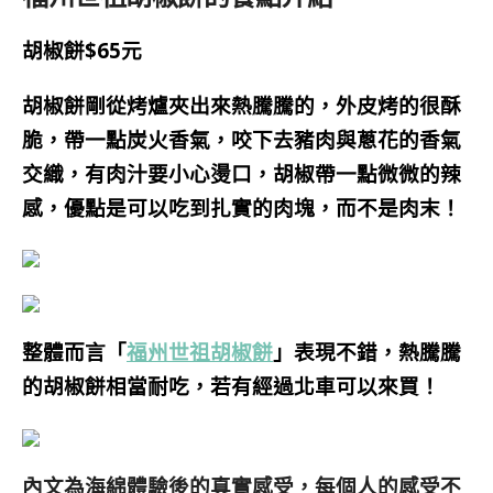
胡椒餅$65元
胡椒餅剛從烤爐夾出來
熱騰騰的
，外皮烤的很酥
脆，帶一點炭火香氣，咬下去豬肉與蔥花的香氣
交織，有肉汁要小心燙口
，
胡椒
帶
一點微微的辣
感，優點是可以吃到扎實的肉塊，而不是肉末
！
整體而言「
福州世祖胡椒餅
」表現不錯
，熱騰騰
的胡椒餅相當耐吃
，若有經過北車可以來買！
內文為海綿體驗後的真實感受，每個人的感受不