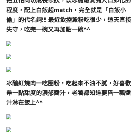
把五花肉切成長條狀，以冰糖燉煮到入口即化的
程度，配上白飯超match，
完全就是「白飯小
偷」的代名詞!!! 最近飲控澱粉吃很少，這天直接
失守，吃完一碗又再加點一碗^^
冰釀紅燒肉一吃圈粉，吃起來不油不膩，好喜歡
帶一點甜度的濃郁醬汁，老饕都知道要舀一瓢醬
汁淋在飯上^^