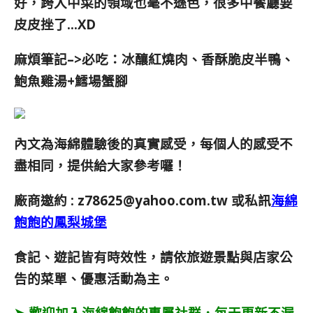
好，跨入中菜的領域也毫不遜色，很多中餐廳要
皮皮挫了…XD
麻煩筆記–>必吃：冰釀紅燒肉、香酥脆皮半鴨、
鮑魚雞湯+鱈場蟹腳
內文為海綿體驗後的真實感受，每個人的感受不
盡相同，提供給大家參考囉！
廠商邀約 :
z78625@yahoo.com.tw
或私訊
海綿
飽飽的鳳梨城堡
食記、遊記皆有時效性，請依旅遊景點與店家公
告的菜單、優惠活動為主。
➤ 歡迎加入海綿飽飽的專屬社群．每天更新不漏