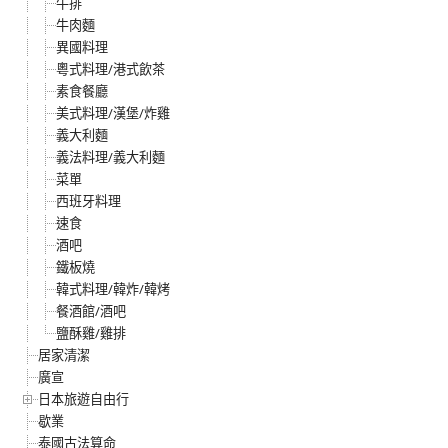
牛排
牛肉麵
異國料理
粵式料理/港式飲茶
素食餐廳
美式料理/漢堡/炸雞
義大利麵
義法料理/義大利麵
菜單
西班牙料理
速食
酒吧
鐵板燒
韓式料理/韓炸/韓烤
餐酒館/酒吧
鹽酥雞/雞排
居家清潔
廣宣
日本旅遊自由行
歇業
泰國古法算命