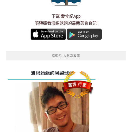
下載
愛食記App
隨時觀看海綿飽飽的最新美食食記!
窩客島 人氣窩客賞