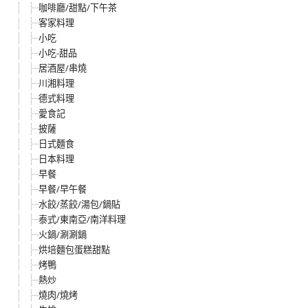
咖啡廳/甜點/下午茶
客家料理
小吃
小吃-甜品
居酒屋/串燒
川湘料理
德式料理
愛食記
披薩
日式麵食
日本料理
早餐
早餐/早午餐
水餃/蒸餃/湯包/鍋貼
泰式/東南亞/南洋料理
火鍋/涮涮鍋
烘培麵包蛋糕甜點
烤鴨
熱炒
燒肉/燒烤