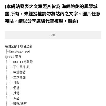
(本網站發表之文章照片皆為
海綿飽飽的鳳梨城
堡
所有，未經授權請勿將站內之文字、圖片任意
轉貼，請以分享連結代替複製，謝謝)
分類
展開全部
|
收合全部
Uncategorized
台北美食
BUFFET吃到飽
下午茶-甜點
中式餐館
主題餐廳
丼飯
便當
其他
冰品
咖哩/豬排