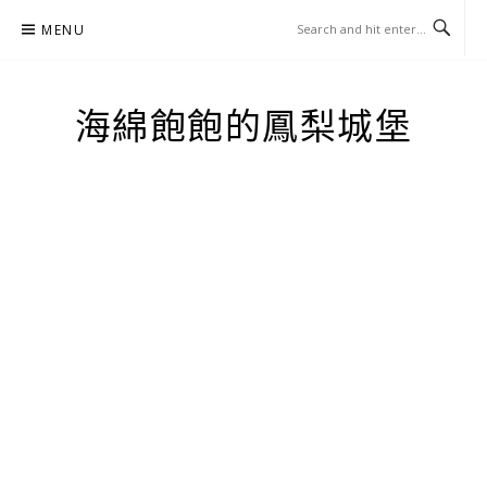
Skip
MENU
to
content
海綿飽飽的鳳梨城堡