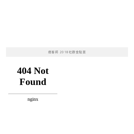
痞客邦 2018社群金點賞