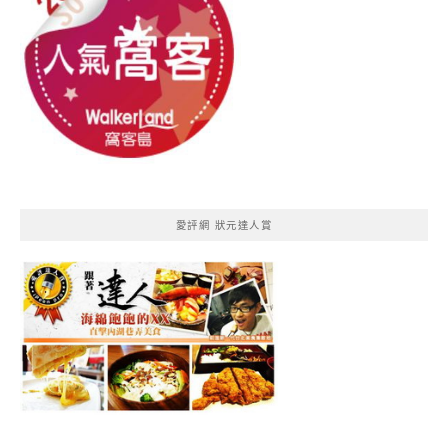
愛評網 狀元達人賞