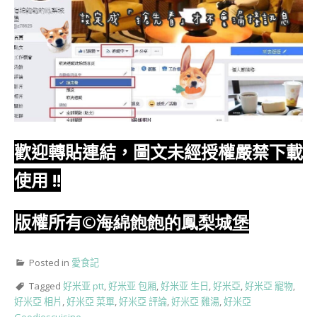
歡迎轉貼連結，圖文未經授權嚴禁下載
使用
!!
版權所有
©海綿飽飽的鳳梨城堡
Posted in
愛食記
Tagged
好米亚 ptt
,
好米亚 包厢
,
好米亚 生日
,
好米亞
,
好米亞 寵物
,
好米亞 相片
,
好米亞 菜單
,
好米亞 評論
,
好米亞 雞湯
,
好米亞