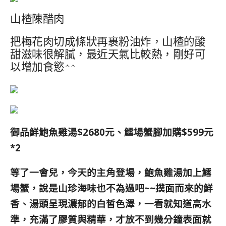
山楂陳醋肉
把梅花肉切成條狀再裹粉油炸，山楂的酸
甜滋味很解膩，最近天氣比較熱，剛好可
以增加食慾^^
御品鮮鮑魚雞湯$2680元、鱈場蟹腳加購$599元
*2
等了一會兒，今天的主角登場，鮑魚雞湯加上鱈
場蟹，說是山珍海味也不為過吧~~撲面而來的鮮
香、湯頭呈現濃郁的白皙色澤，一看就知道高水
準，充滿了膠質與精華，才放不到幾分鐘表面就