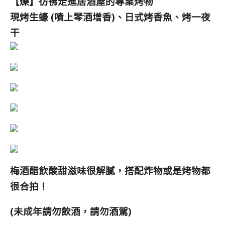
【爍】彷彿走進居酒屋的專業
烤物
現烤生蠔 (噴上琴酒增香)、
日式烤香魚、烤一夜
干
梅酒醋飲酸甜滋味很解膩，搭配炸物或是烤物都
很合拍！
(未成年請勿飲酒，請勿酒駕)