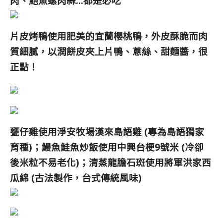
肉、鮑魚螺肉蒜…都是必吃
片皮烤鴨使用肥美的
宜蘭櫻桃鴨，外皮酥脆而肉
質細膩，以潤餅皮夾上片鴨、蔥絲、甜麵醬，很
正點！
甕仔雞使用淨安牧場漢來島語雞 (專為島語獨家
育種)；
鰻魚鮭魚炒飯使用中興台梗9號米 (冷卻
後米粒不易老化)；
清蒸龍膽石斑使用將軍洪家西
瓜綿 (古法製作，台式傳統風味)