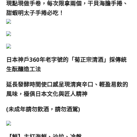
現點現做手卷，每次限拿兩個，干貝海膽手捲、
甜蝦明太子手捲必吃！
日本神戶360年老字號的「菊正宗清酒」採傳統
生酛釀造工法
延長發酵時間使口感呈現清爽辛口、輕盈易飲的
風味，極俱日本文化與匠人精神
(未成年請勿飲酒，請勿酒駕)
【鮮】主打海鮮、沙拉、冷盤