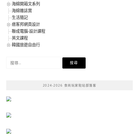
海綿開箱文系列
海綿雜誌賞
生活隨記
痞客邦網頁設計
聯成電腦-設計課程
英文課程
韓國旅遊自由行
搜
尋
關
鍵
2024-2026 食尚玩家駐站部落客
字: