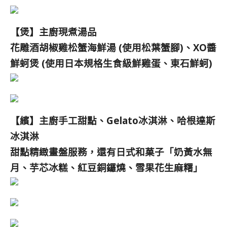
【煲】主廚現煮
湯品
花雕酒胡椒雞松蟹海鮮湯 (使用松葉蟹腳)、
XO醬
鮮蚵煲 (使用日本規格生食級鮮雞蛋、東石鮮蚵)
【繽】主廚手工甜點、Gelato冰淇淋、哈根達斯
冰淇淋
甜點精緻畫盤服務，還有日式和菓子「奶黃水無
月、芋芯冰糕、紅豆銅鑼燒、
雪果花生麻糬」