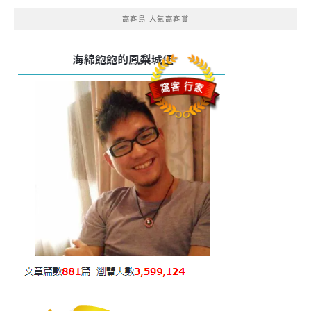
窩客島 人氣窩客賞