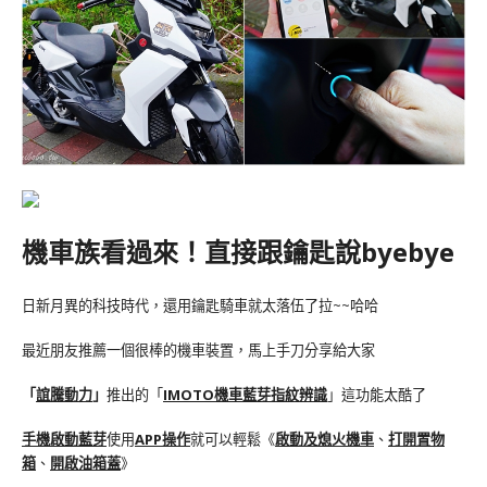
機車族看過來！直接跟鑰匙說byebye
日新月異的科技時代，還用鑰匙騎車就太落伍了拉~~哈哈
最近朋友推薦一個很棒的機車裝置，馬上手刀分享給大家
「
誼騰動力
」
推出的「
IMOTO機車藍芽指紋辨識
」這功能太酷了
手機啟動藍芽
使用
APP操作
就可以輕鬆《
啟動及熄火機車
、
打開置物
箱
、
開啟油箱蓋
》