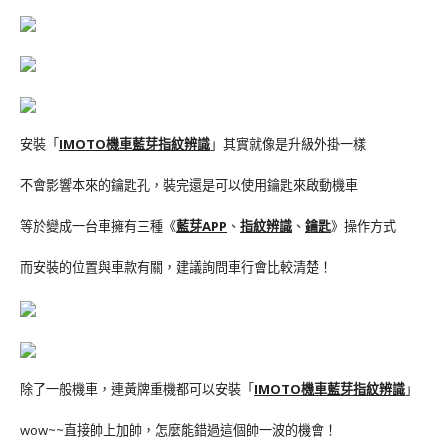
安裝「
IMOTO機車藍芽指紋辨識
」其實就像是升級外掛一樣
不會影響本來的鑰匙孔，裝完還是可以使用鑰匙來啟動機車
等於變成一台車擁有三種《
藍芽APP
、
指紋辨識
、
鑰匙
》操作方式
而安裝的位置與車款有關，建議詢問車行會比較清楚！
除了一般機車，連黃牌重機都可以安裝「
IMOTO機車藍芽指紋辨識
」
wow~~直接帥上加帥，怎麼能錯過這個帥一波的機會！