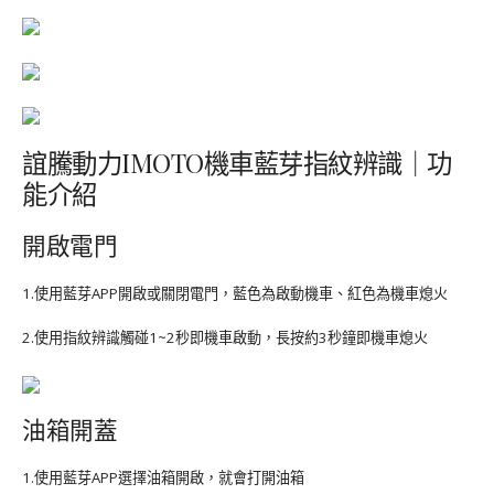
誼騰動力IMOTO機車藍芽指紋辨識｜功
能介紹
開啟電門
1.使用藍芽APP開啟或關閉電門，藍色為啟動機車、紅色為機車熄火
2.使用指紋辨識觸碰1~2秒即機車啟動，長按約3秒鐘即機車熄火
油箱開蓋
1.使用藍芽APP選擇油箱開啟，就會打開油箱