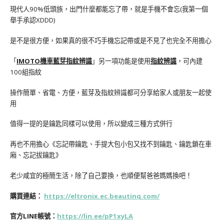
現代人90%低頭族，出門什麼都能忘了帶，就是手機不會忘(我第一個
舉手承認XDDD)
是不是很方便，如果真的很不巧手機忘記帶或是不見了也完全不用擔心
「
IMOTO機車藍芽指紋辨識
」另一項功能是使用
指紋辨識
，可內建
100組指紋
操作簡單、省電、方便，藍芽及指紋辨識都可分享給家人或朋友一起使
用
值得一提的是鑰匙同樣可以使用，所以變成三種方式併行
再也不用擔心《忘記帶鑰匙、手提大包小包又找不到鑰匙、鑰匙鎖在車
廂、忘記拔鑰匙》
老少咸宜的極簡生活，除了自己要換，也順便幫爸爸媽媽換吧！
購買連結：
https://eltronix.ec.beautinq.com/
官方LINE帳號：
https://lin.ee/pP1xyLA