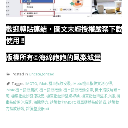
歡迎轉貼連結，圖文未經授權嚴禁下載
使用
!!
版權所有
©海綿飽飽的鳳梨城堡
Posted in
Uncategorized
Tagged
IMOTO
,
iMoto機車指紋安裝
,
iMoto機車指紋實測心得
,
iMoto機車指紋測試
,
機車指紋啟動
,
機車指紋啟動引擎
,
機車指紋解鎖車
廂
,
機車指紋辨識優缺點
,
機車指紋辨識哪裡換
,
機車指紋辨識多少錢
,
機
車指紋開油箱蓋
,
誼騰動力
,
誼騰動力IMOTO機車藍芽指紋辨識
,
誼騰動
力指紋辨識
,
誼騰整流器ptt