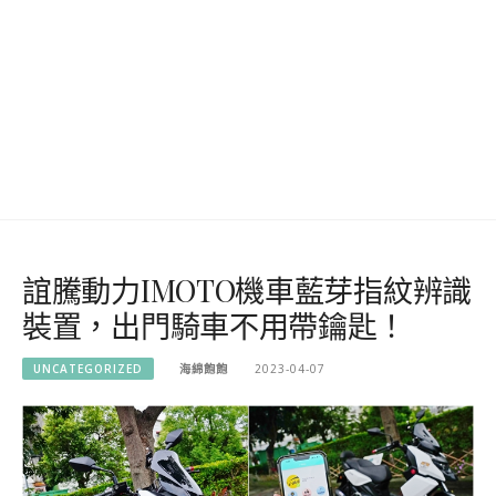
誼騰動力IMOTO機車藍芽指紋辨識
裝置，出門騎車不用帶鑰匙！
UNCATEGORIZED
海綿飽飽
2023-04-07