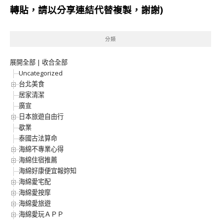
轉貼，請以分享連結代替複製，謝謝)
分類
展開全部
|
收合全部
Uncategorized
台北美食
居家清潔
廣宣
日本旅遊自由行
歇業
泰國古法算命
海綿不專業心得
海綿住宿推薦
海綿好康便宜報妳知
海綿愛宅配
海綿愛按摩
海綿愛旅遊
海綿愛玩ＡＰＰ