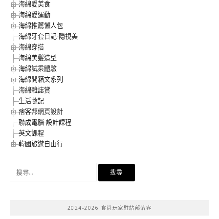
海綿愛美食
海綿愛運動
海綿推薦懶人包
海綿牙套日記-隱視美
海綿穿搭
海綿美髮造型
海綿試乘體驗
海綿開箱文系列
海綿雜誌賞
生活隨記
痞客邦網頁設計
聯成電腦-設計課程
英文課程
韓國旅遊自由行
搜
尋
關
鍵
2024-2026 食尚玩家駐站部落客
字: