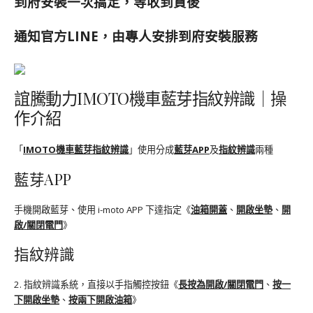
到府安裝一次搞定，等收到貨後
通知官方LINE，由專人安排到府安裝服務
誼騰動力IMOTO機車藍芽指紋辨識｜操
作介紹
「
IMOTO機車藍芽指紋辨識
」使用分成
藍芽APP
及
指紋辨識
兩種
藍芽APP
手機開啟藍芽、使用 i-moto APP 下達指定《
油箱開蓋
、
開啟坐墊
、
開
啟/關閉電門
》
指紋辨識
2. 指紋辨識系統，直接以手指觸控按鈕《
長按為開啟/關閉電門
、
按一
下開啟坐墊
、
按兩下開啟油箱
》