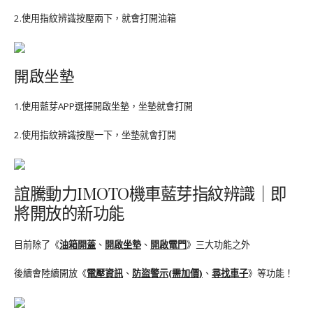
2.使用指紋辨識按壓兩下，就會打開油箱
開啟坐墊
1.使用藍芽APP選擇開啟坐墊，坐墊就會打開
2.使用指紋辨識按壓一下，坐墊就會打開
誼騰動力IMOTO機車藍芽指紋辨識｜即
將開放的新功能
目前除了《
油箱開蓋
、
開啟坐墊
、
開啟電門
》三大功能之外
後續會陸續開放《
電壓資訊
、
防盜警示(需加價)
、
尋找車子
》等功能！