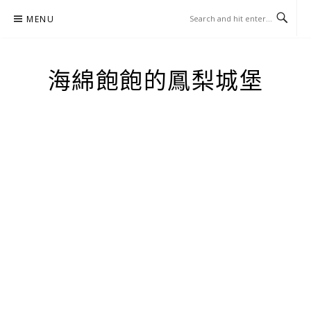
Skip
MENU
to
content
海綿飽飽的鳳梨城堡