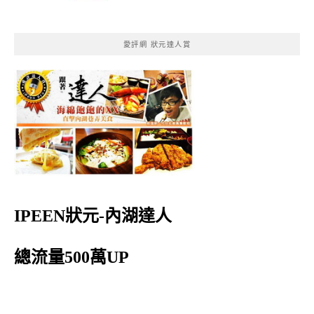
愛評網 狀元達人賞
IPEEN狀元-內湖達人
總流量500萬UP