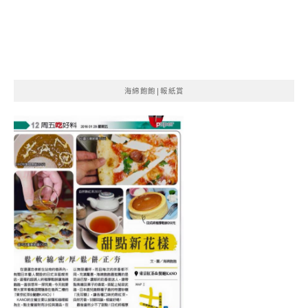
海綿飽飽|報紙賞