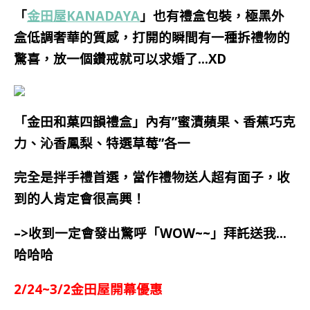
「
金田屋KANADAYA
」也有禮盒包裝，極黑外
盒低調奢華的質感，打開的瞬間有一種拆禮物的
驚喜，放一個鑽戒就可以求婚了…XD
「金田和菓四韻禮盒」內有”
蜜漬蘋果
、
香蕉巧克
力
、
沁香鳳梨
、
特選草莓”各一
完全是拌手禮首選，當作禮物送人超有面子，收
到的人肯定會很高興！
–>收到一定會發出驚呼「WOW~~」拜託送我…
哈哈哈
2
/24~3/2金田屋開幕優惠