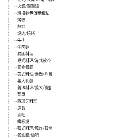
火鍋/涮涮鍋
烘培麵包蛋糕甜點
烤鴨
熱炒
燒肉/燒烤
牛排
牛肉麵
異國料理
粵式料理/港式飲茶
素食餐廳
美式料理/漢堡/炸雞
義大利麵
義法料理/義大利麵
菜單
西班牙料理
速食
酒吧
鐵板燒
韓式料理/韓炸/韓烤
餐酒館/酒吧