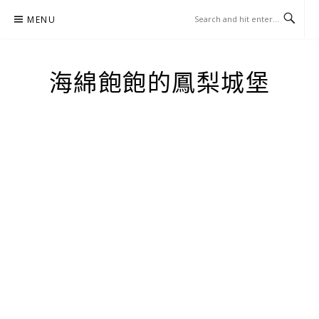
Skip
MENU
to
content
海綿飽飽的鳳梨城堡