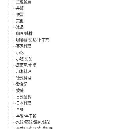
主題餐廳
丼飯
便當
其他
冰品
咖哩/豬排
咖啡廳/甜點/下午茶
客家料理
小吃
小吃-甜品
居酒屋/串燒
川湘料理
德式料理
愛食記
披薩
日式麵食
日本料理
早餐
早餐/早午餐
水餃/蒸餃/湯包/鍋貼
泰式/東南亞/南洋料理