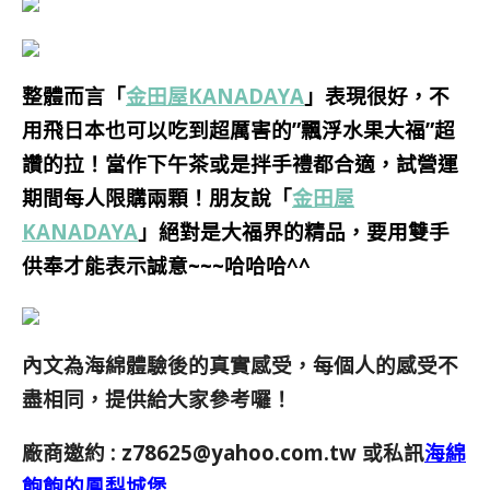
整體而言「
金田屋KANADAYA
」表現很好，不
用飛日本也可以吃到超厲害的”飄浮水果大福”超
讚的拉！當作下午茶或是拌手禮都合適，試營運
期間每人限購兩顆！朋友說「
金田屋
KANADAYA
」絕對是大福界的精品，要用雙手
供奉才能表示誠意~~~哈哈哈^^
內文為海綿體驗後的真實感受，每個人的感受不
盡相同，提供給大家參考囉！
廠商邀約 :
z78625@yahoo.com.tw
或私訊
海綿
飽飽的鳳梨城堡