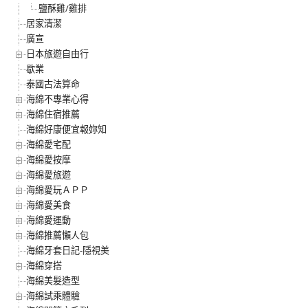
鹽酥雞/雞排
居家清潔
廣宣
日本旅遊自由行
歇業
泰國古法算命
海綿不專業心得
海綿住宿推薦
海綿好康便宜報妳知
海綿愛宅配
海綿愛按摩
海綿愛旅遊
海綿愛玩ＡＰＰ
海綿愛美食
海綿愛運動
海綿推薦懶人包
海綿牙套日記-隱視美
海綿穿搭
海綿美髮造型
海綿試乘體驗