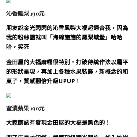
沁香鳳梨 190元
朋友說金光閃閃的沁香鳳梨大福超適合我，因為
我的粉絲團就叫「海綿飽飽的鳳梨城堡」哈哈
哈，笑死
金田屋的大福
麻糬
很特別，
打破傳統作法
以扁平
的形狀呈現，再加上各種水果裝飾，新概念的和
菓子，質感翻倍升級UPUP！
蜜漬蘋果 190元
大家應該有發現金田屋的大福是黑色的！