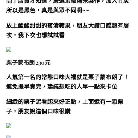
問了店員才知道，嚴選頂級糯米製作，加入竹炭
所以是黑色，真是與眾不同啊~~
放上
酸酸甜甜的
蜜漬蘋果，朋友大讚口感超有層
次，我下次也想試試看
栗子蒙布朗 230元
人氣第一名的常態口味大福就是栗子蒙布朗了！
避免提早賣完，建議想吃的人早一點來卡位
細緻的栗子泥看起來好正點，上面還有一顆栗
子，朋友說這個口味很讚