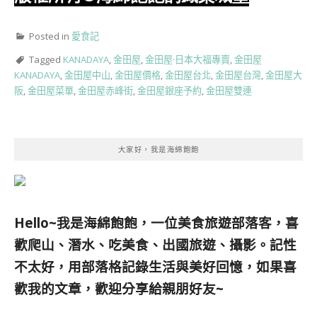
Posted in
愛食記
Tagged
KANADAYA
,
金田屋
,
金田屋·日本大福專賣
,
金田屋
KANADAYA
,
金田屋中山
,
金田屋價格
,
金田屋台北
,
金田屋台灣
,
金田屋大
阪
,
金田屋菜單
,
金田屋赤峰街
,
金田屋銀座予約
,
金田屋雙連
大家好，我是海綿飽飽
Hello~我是海綿飽飽，一位美食旅遊部落客，
喜
歡爬山、潛水、吃美食、出國旅遊、攝影。
記性
不太好，用部落格記錄生活與美好回憶，
如果喜
歡我的文章，歡迎分享給親朋好友
~