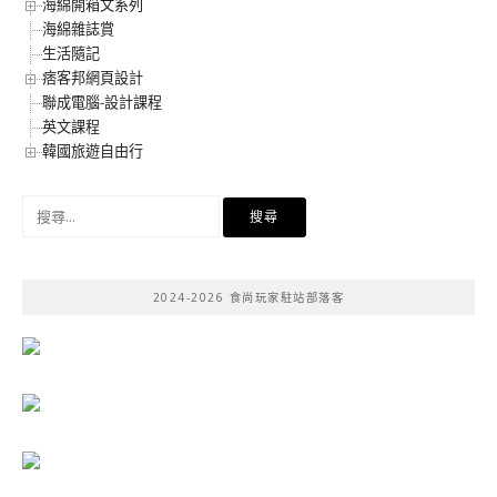
海綿開箱文系列
海綿雜誌賞
生活隨記
痞客邦網頁設計
聯成電腦-設計課程
英文課程
韓國旅遊自由行
搜
尋
關
鍵
2024-2026 食尚玩家駐站部落客
字: