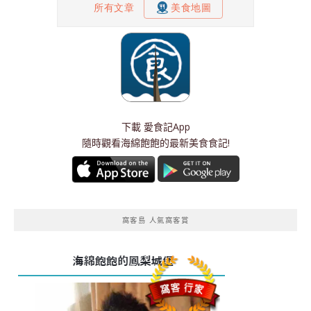
下載
愛食記App
隨時觀看海綿飽飽的最新美食食記!
窩客島 人氣窩客賞