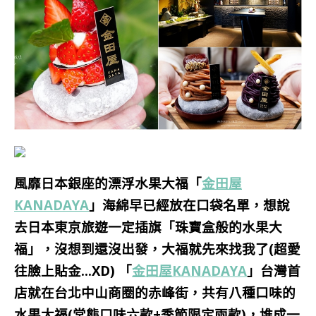
風靡日本銀座的漂浮水果大福「
金田屋
KANADAYA
」海綿早已經放在口袋名單，想說
去日本東京旅遊一定插旗「珠寶盒般的水果大
福」，沒想到還沒出發，大福就先來找我了(超愛
往臉上貼金…XD) 「
金田屋KANADAYA
」台灣首
店就在台北中山商圈的赤峰街，共有八種口味的
水果大福(常態口味六款+季節限定兩款)，堆成一