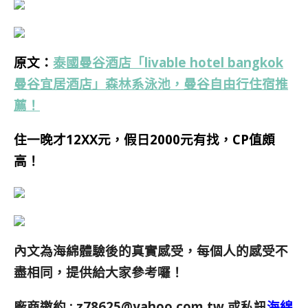
原文：
泰國曼谷酒店「livable hotel bangkok
曼谷宜居酒店」森林系泳池，曼谷自由行住宿推
薦！
住一晚才12XX元，假日2000元有找，CP值頗
高！
內文為海綿體驗後的真實感受，每個人的感受不
盡相同，提供給大家參考囉！
廠商邀約 :
z78625@yahoo.com.tw
或私訊
海綿