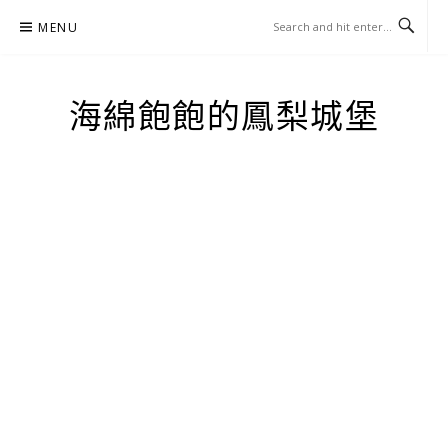
Skip
MENU
to
content
海綿飽飽的鳳梨城堡