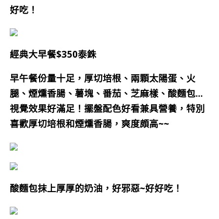
好吃！
經典大早餐$350泰銖
早午餐份量十足，厚切培根、兩顆太陽蛋、火
腿、煙燻香腸、薯塊、番茄、芝麻樣、酸麵包…
視覺效果好滿足！擺盤配色好看兼具營養，特別
喜歡厚切培根和煙燻香腸，爽度頗高~~
酸麵包
抹
上
厚厚
的奶油，好邪惡~好好吃！