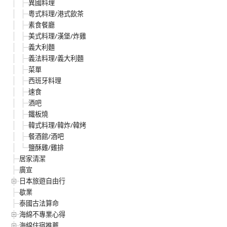
異國料理
粵式料理/港式飲茶
素食餐廳
美式料理/漢堡/炸雞
義大利麵
義法料理/義大利麵
菜單
西班牙料理
速食
酒吧
鐵板燒
韓式料理/韓炸/韓烤
餐酒館/酒吧
鹽酥雞/雞排
居家清潔
廣宣
日本旅遊自由行
歇業
泰國古法算命
海綿不專業心得
海綿住宿推薦