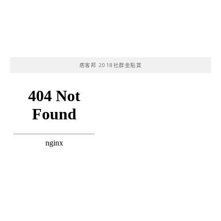
痞客邦 2018社群金點賞