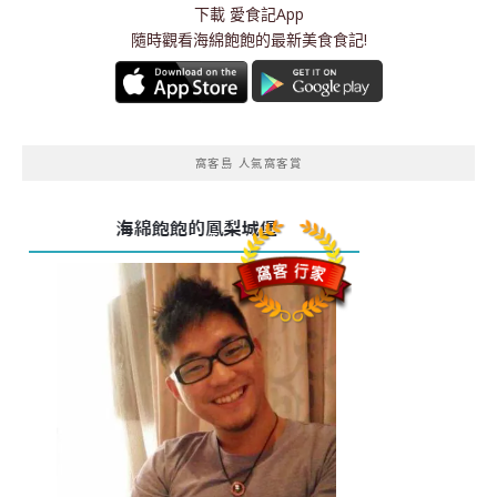
下載
愛食記App
隨時觀看海綿飽飽的最新美食食記!
窩客島 人氣窩客賞