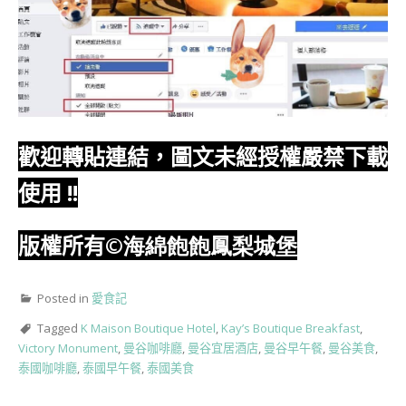
歡迎轉貼連結，圖文未經授權嚴禁下載
使用
!!
版權所有
©海綿飽飽鳳梨城堡
Posted in
愛食記
Tagged
K Maison Boutique Hotel
,
Kay’s Boutique Breakfast
,
Victory Monument
,
曼谷咖啡廳
,
曼谷宜居酒店
,
曼谷早午餐
,
曼谷美食
,
泰國咖啡廳
,
泰國早午餐
,
泰國美食