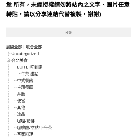
堡
所有，未經授權請勿將站內之文字、圖片任意
轉貼，請以分享連結代替複製，謝謝)
分類
展開全部
|
收合全部
Uncategorized
台北美食
BUFFET吃到飽
下午茶-甜點
中式餐館
主題餐廳
丼飯
便當
其他
冰品
咖哩/豬排
咖啡廳/甜點/下午茶
客家料理