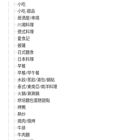
小吃
小吃-甜品
居酒屋/串燒
川湘料理
德式料理
愛食記
披薩
日式麵食
日本料理
早餐
早餐/早午餐
水餃/蒸餃/湯包/鍋貼
泰式/東南亞/南洋料理
火鍋/涮涮鍋
烘培麵包蛋糕甜點
烤鴨
熱炒
燒肉/燒烤
牛排
牛肉麵