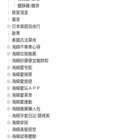
鹽酥雞/雞排
居家清潔
廣宣
日本旅遊自由行
歇業
泰國古法算命
海綿不專業心得
海綿住宿推薦
海綿好康便宜報妳知
海綿愛宅配
海綿愛按摩
海綿愛旅遊
海綿愛玩ＡＰＰ
海綿愛美食
海綿愛運動
海綿推薦懶人包
海綿牙套日記-隱視美
海綿穿搭
海綿美髮造型
海綿試乘體驗