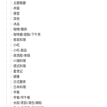
主題餐廳
丼飯
便當
其他
冰品
咖哩/豬排
咖啡廳/甜點/下午茶
客家料理
小吃
小吃-甜品
居酒屋/串燒
川湘料理
德式料理
愛食記
披薩
日式麵食
日本料理
早餐
早餐/早午餐
水餃/蒸餃/湯包/鍋貼