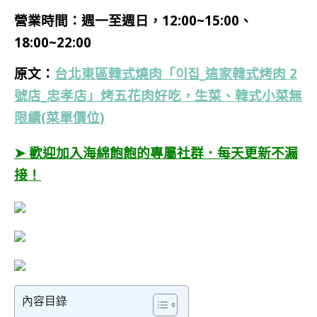
營業時間：週一
至週日，12:00~15:00、
18:00~22:00
原文：
台北東區韓式燒肉「이집_這家韓式烤肉 2
號店_忠孝店」烤五花肉好吃，生菜、韓式小菜無
限續(菜單價位)
➤ 歡迎加入海綿飽飽的專屬社群．每天更新不漏
接！
內容目錄