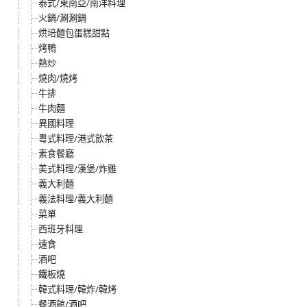
泰式/東南亞/南洋料理
火鍋/涮涮鍋
烘培麵包蛋糕甜點
烤鴨
熱炒
燒肉/燒烤
牛排
牛肉麵
異國料理
粵式料理/港式飲茶
素食餐廳
美式料理/漢堡/炸雞
義大利麵
義法料理/義大利麵
菜單
西班牙料理
速食
酒吧
鐵板燒
韓式料理/韓炸/韓烤
餐酒館/酒吧