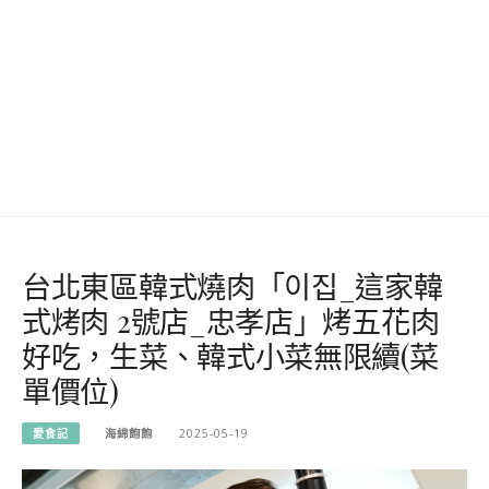
台北東區韓式燒肉「이집_這家韓
式烤肉 2號店_忠孝店」烤五花肉
好吃，生菜、韓式小菜無限續(菜
單價位)
愛食記
海綿飽飽
2025-05-19