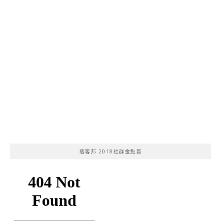
痞客邦 2018社群金點賞