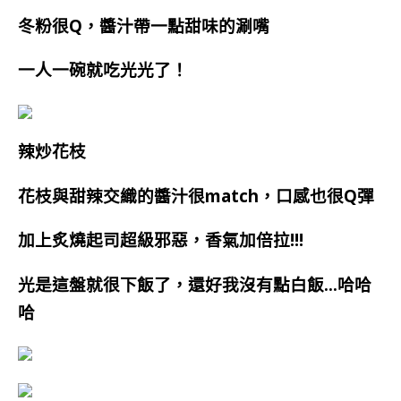
冬粉很Q，醬汁帶一點甜味的涮嘴
一人一碗就吃光光了
！
辣炒花枝
花枝
與
甜辣交織的醬汁很match，口感也很Q彈
加上炙燒起司超級邪惡，香氣加倍拉!!!
光是這盤就很下飯了，還好我沒有點白飯…哈哈
哈