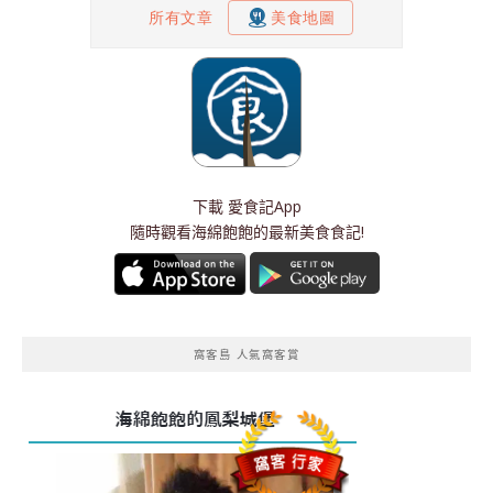
下載
愛食記App
隨時觀看海綿飽飽的最新美食食記!
窩客島 人氣窩客賞