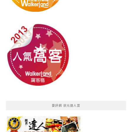
愛評網 狀元達人賞