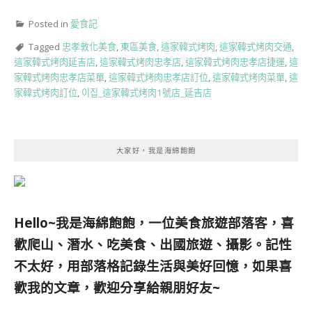
Posted in
愛食記
Tagged
忠孝敦化美食
,
東區美食
,
這家韓式烤肉
,
這家韓式烤肉交通
,
這家韓式烤肉延吉店
,
這家韓式烤肉忠孝店
,
這家韓式烤肉忠孝店捷運
,
這
家韓式烤肉忠孝店菜單
,
這家韓式烤肉忠孝店訂位
,
這家韓式烤肉菜單
,
這
家韓式烤肉訂位
,
이집_這家韓式烤肉1號店_延吉店
大家好，我是海綿飽飽
Hello~我是海綿飽飽，一位美食旅遊部落客，
喜
歡爬山、潛水、吃美食、出國旅遊、攝影。
記性
不太好，用部落格記錄生活與美好回憶，
如果喜
歡我的文章，歡迎分享給親朋好友
~