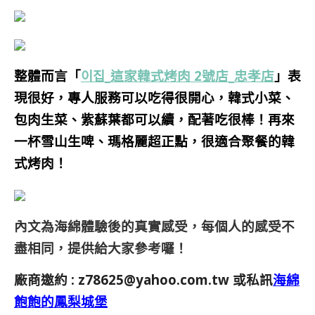
整體而言「
이집_這家韓式烤肉 2號店_忠孝店
」表
現很好，專人服務可以吃得很開心，韓式小菜、
包肉生菜、紫蘇葉都可以續，配著吃很棒！再來
一杯雪山生啤、瑪格麗超正點，很適合聚餐的韓
式烤肉！
內文為海綿體驗後的真實感受，每個人的感受不
盡相同，提供給大家參考囉！
廠商邀約 :
z78625@yahoo.com.tw
或私訊
海綿
飽飽的鳳梨城堡