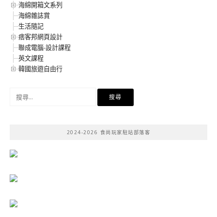
海綿開箱文系列
海綿雜誌賞
生活隨記
痞客邦網頁設計
聯成電腦-設計課程
英文課程
韓國旅遊自由行
搜
尋
關
鍵
2024-2026 食尚玩家駐站部落客
字: