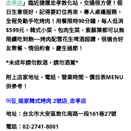
忠孝店
」臨近捷運忠孝敦化站，交通很方便！假
日生意很好，記得要訂位再來，專人桌邊服務，
全程免動手吃烤肉！
用餐限時90分鐘，
每人
低消
$599元，
韓式小菜、包肉生菜、紫蘇葉都可以無
限續吃到飽~~烤肉配雪花生啤酒超讚，很適合好
友聚餐、情侶約會、慶生過節！
*未成年請勿飲酒，請勿酒駕*
附上店家地址、電話、營業時間、價目表MENU
供參考！
이집_這家韓式烤肉 2號店_忠孝店
地址：台北市大安區敦化南路一段161巷27號
電話：
02-2741-8001