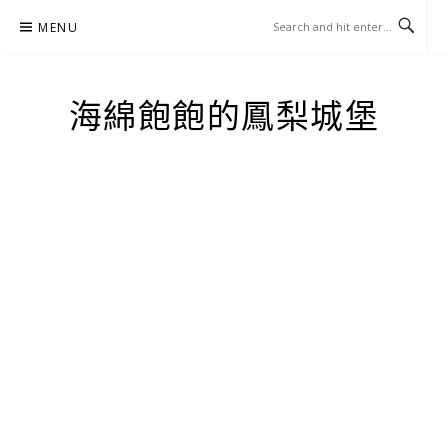
Skip
MENU
to
content
海綿飽飽的鳳梨城堡