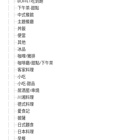
BUFFET吃到飽
下午茶-甜點
中式餐館
主題餐廳
丼飯
便當
其他
冰品
咖哩/豬排
咖啡廳/甜點/下午茶
客家料理
小吃
小吃-甜品
居酒屋/串燒
川湘料理
德式料理
愛食記
披薩
日式麵食
日本料理
早餐