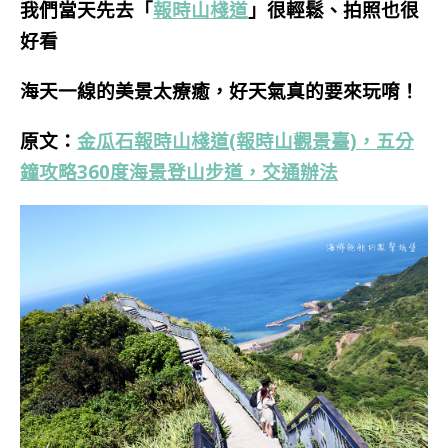
我們當天先去
「
報時山棧道
」很輕鬆、拍照也很
好看
海天一線的美景太療癒，好天氣真的要來玩唷
！
原文：
金瓜石報時山棧道(報時山觀景臺)，五分
鐘攻略360度海景登山步道，交通辦法