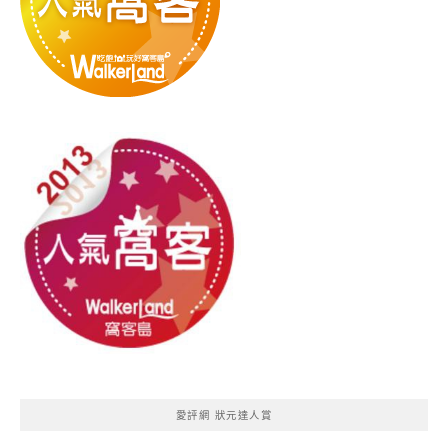
愛評網 狀元達人賞