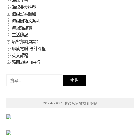
海綿穿搭
海綿美髮造型
海綿試乘體驗
海綿開箱文系列
海綿雜誌賞
生活隨記
痞客邦網頁設計
聯成電腦-設計課程
英文課程
韓國旅遊自由行
搜
尋
關
鍵
2024-2026 食尚玩家駐站部落客
字: