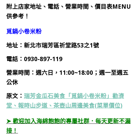
附上店家地址、電話、營業時間、價目表MENU
供參考！
覓鍋小卷米粉
地址：新北市瑞芳區祈堂路53之1號
電話：
0930-897-119
營業時間：週六日，11:00~18:00；週一至週五
公休
原文：
瑞芳金瓜石美食「覓鍋小卷米粉」勸濟
堂、報時山步道、茶壺山周邊美食(菜單價位)
➤ 歡迎加入海綿飽飽的專屬社群．每天更新不漏
接！