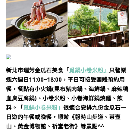
新北市瑞芳金瓜石美食「
覓鍋小卷米粉」
只
營業
週六週日11:00~18:00，
平日可接受團體預約用
餐，餐點有小火鍋(昆布豬肉鍋、海鮮鍋、麻辣鴨
血臭豆腐鍋)、小卷米粉、小卷海鮮鍋燒麵、飲
料。
「
覓鍋小卷米粉」
很適合安排九份金瓜石一
日遊的午餐或晚餐，順遊《報時山步道、茶壺
山、黃金博物館、祈堂老街》等景點^^