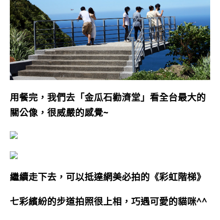
用餐完，我們去「金瓜石勸濟堂」看全台最大的
關公像，很威嚴的感覺~
繼續走下去，可以抵達網美必拍的
《
彩虹階梯
》
七彩繽紛的步道拍照很上相，巧遇可愛的貓咪^^