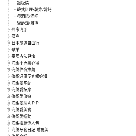
鐵板燒
韓式料理/韓炸/韓烤
餐酒館/酒吧
鹽酥雞/雞排
居家清潔
廣宣
日本旅遊自由行
歇業
泰國古法算命
海綿不專業心得
海綿住宿推薦
海綿好康便宜報妳知
海綿愛宅配
海綿愛按摩
海綿愛旅遊
海綿愛玩ＡＰＰ
海綿愛美食
海綿愛運動
海綿推薦懶人包
海綿牙套日記-隱視美