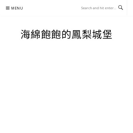
Skip
MENU
to
content
海綿飽飽的鳳梨城堡