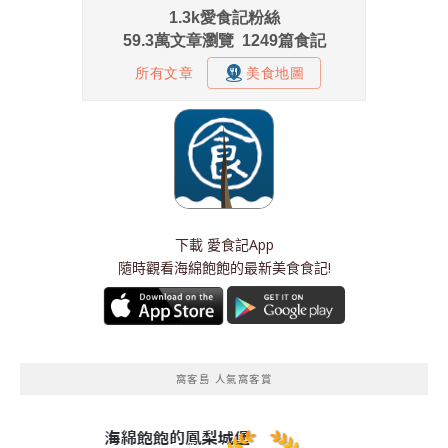
下載
愛食記App
隨時觀看海綿飽飽的最新美食食記!
窩客島 人氣窩客賞