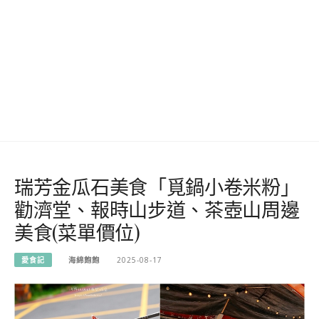
瑞芳金瓜石美食「覓鍋小卷米粉」
勸濟堂、報時山步道、茶壺山周邊
美食(菜單價位)
愛食記
海綿飽飽
2025-08-17