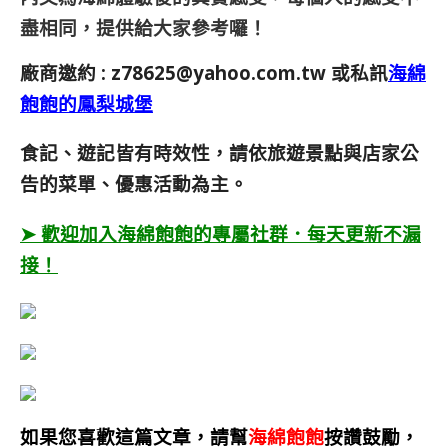
盡相同，提供給大家參考囉！
廠商邀約 :
z78625@yahoo.com.tw
或私訊
海綿
飽飽的鳳梨城堡
食記、遊記皆有時效性，請依旅遊景點與店家公
告的菜單、優惠活動為主。
➤ 歡迎加入海綿飽飽的專屬社群．每天更新不漏
接！
如果您喜歡這篇文章，請幫
海綿飽飽
按讚鼓勵，