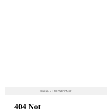
痞客邦 2018社群金點賞