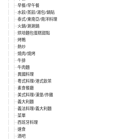
早餐/早午餐
水餃/蒸餃/湯包/鍋貼
泰式/東南亞/南洋料理
火鍋/涮涮鍋
烘培麵包蛋糕甜點
烤鴨
熱炒
燒肉/燒烤
牛排
牛肉麵
異國料理
粵式料理/港式飲茶
素食餐廳
美式料理/漢堡/炸雞
義大利麵
義法料理/義大利麵
菜單
西班牙料理
速食
酒吧