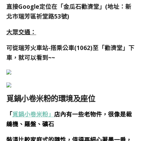
直接
Google定位在「金瓜石勸濟堂」
(地址：新
北市瑞芳區祈堂路53號)
大眾交通：
可從瑞芳火車站-
搭乘公車(1062)至「勸濟堂」下
車，就可以看到~~
覓鍋小卷米粉的環境及座位
「
覓鍋小卷米粉」
店內有一些老物件，很像是裁
縫機、羅盤、礦石
裝潢比較家庭式的隨性，值得再細心著墨一番，