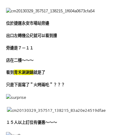
位於捷運永安市場站旁邊
出口左轉幾公尺就可以看到摟
旁邊是７－１１
店在二樓～～～
看到
青禾涮涮鍋
就是了
只是下面寫了＂火烤兩吃＂？？？
１５人以上訂位有優惠～～～