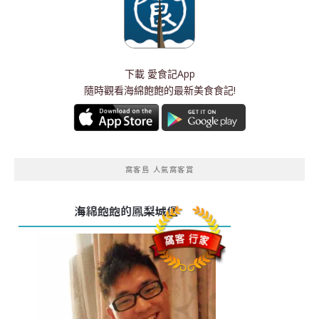
下載
愛食記App
隨時觀看海綿飽飽的最新美食食記!
窩客島 人氣窩客賞