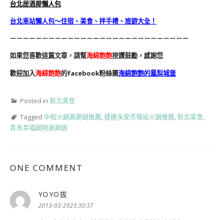
台北居酒屋懶人包
台北車站懶人包～住宿、美食、拌手禮、旅遊大全！
－－－－－－－－－－－－－－－－－－－－－－－－－－－－
如果您喜歡這篇文章，請幫
海綿飽飽
按讚鼓勵，感謝您
歡迎加入
海綿飽飽
的facebook粉絲團
海綿飽飽的鳳梨城堡
Posted in
新北美食
Tagged
中和火鍋涮涮鍋推薦
,
捷運永安市場站火鍋推薦
,
新北美食
,
青禾幸福鍋物涮涮鍋
ONE COMMENT
YOYO拔
表
示:
2013-03-2923:30:37