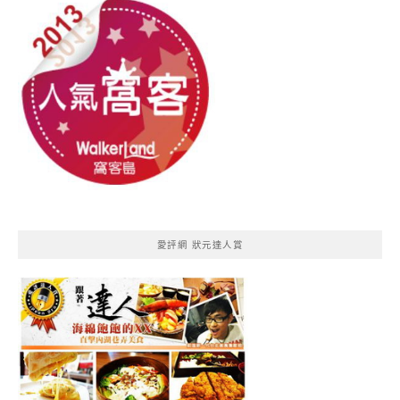
愛評網 狀元達人賞