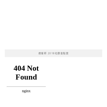
痞客邦 2018社群金點賞