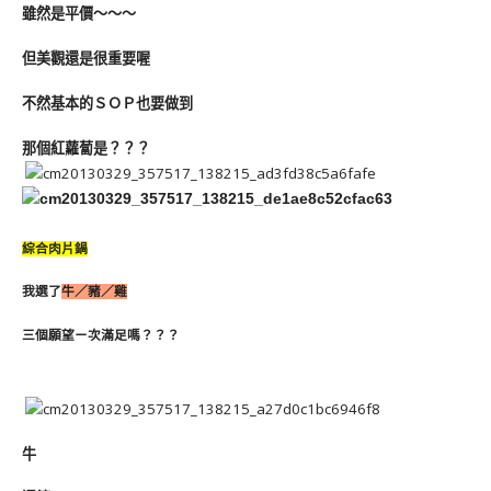
雖然是平價～～～
但美觀還是很重要喔
不然基本的ＳＯＰ也要做到
那個紅蘿蔔是？？？
綜合肉片鍋
我選了
牛／豬／雞
三個願望ㄧ次滿足嗎？？？
牛