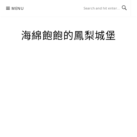
Skip
MENU
to
content
海綿飽飽的鳳梨城堡