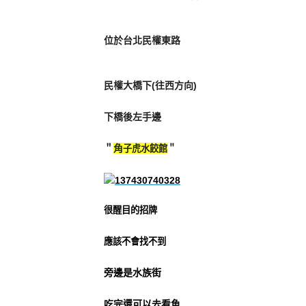
位於台北民權東路
民權大橋下(往西方向)
下橋後左手邊
＂
角
子虎水餃館
＂
很醒目的招牌
應該不會找不到
旁邊是水族街
吃完還可以去看魚