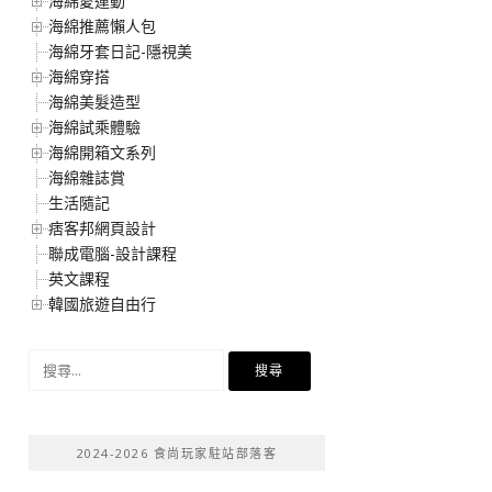
海綿愛運動
海綿推薦懶人包
海綿牙套日記-隱視美
海綿穿搭
海綿美髮造型
海綿試乘體驗
海綿開箱文系列
海綿雜誌賞
生活隨記
痞客邦網頁設計
聯成電腦-設計課程
英文課程
韓國旅遊自由行
搜
尋
關
鍵
2024-2026 食尚玩家駐站部落客
字: