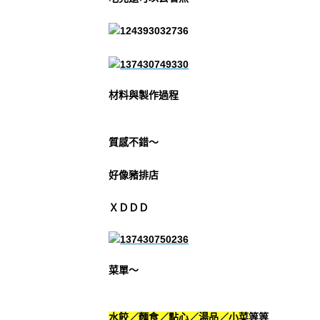
材料與製作過程
質感不錯～
好像豬排店
ＸＤＤＤ
菜單～
水餃／麵食／點心／湯品／小菜
等等