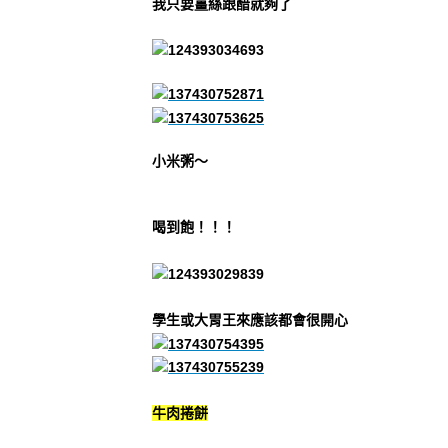
我只要薑絲跟醋就夠了
小米粥～
喝到飽！！！
學生或大胃王來應該都會很開心
牛肉捲餅