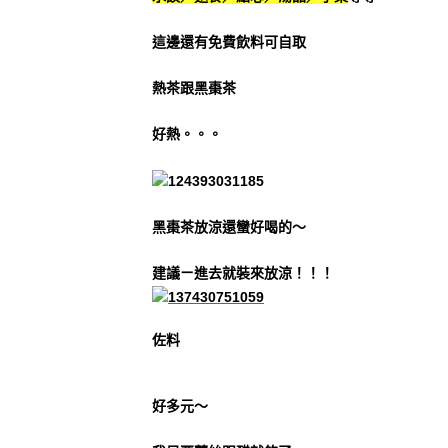
這邊還有免費飲料可自取
熱茶跟黑棗茶
好熱。。。
黑棗茶放涼還蠻好喝的～
建議ㄧ進去就裝來放涼！！！
佐料
好多元～