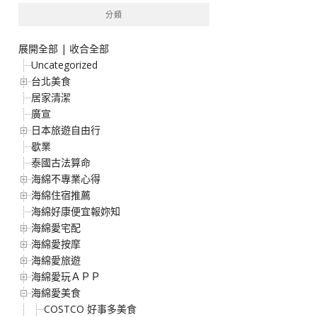
分類
展開全部
|
收合全部
Uncategorized
台北美食
居家清潔
廣宣
日本旅遊自由行
歇業
泰國古法算命
海綿不專業心得
海綿住宿推薦
海綿好康便宜報妳知
海綿愛宅配
海綿愛按摩
海綿愛旅遊
海綿愛玩ＡＰＰ
海綿愛美食
COSTCO 好事多美食