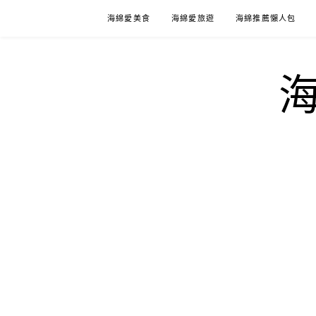
Skip
海綿愛美食
海綿愛旅遊
海綿推薦懶人包
to
content