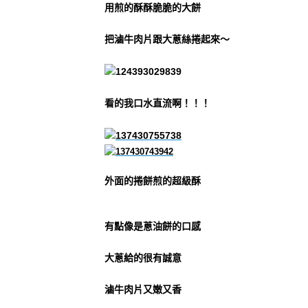
用煎的酥酥脆脆的大餅
把滷牛肉片跟大蔥絲捲起來～
看的我口水直流啊！！！
外面的捲餅煎的超級酥
有點像是蔥油餅的口感
大蔥給的很有誠意
滷牛肉片又嫩又香