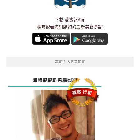
下載
愛食記App
隨時觀看海綿飽飽的最新美食食記!
窩客島 人氣窩客賞