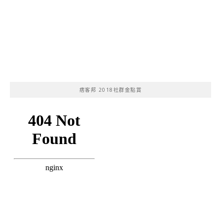
痞客邦 2018社群金點賞