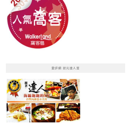
愛評網 狀元達人賞