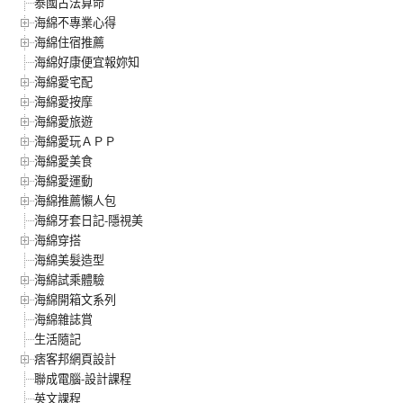
泰國古法算命
海綿不專業心得
海綿住宿推薦
海綿好康便宜報妳知
海綿愛宅配
海綿愛按摩
海綿愛旅遊
海綿愛玩ＡＰＰ
海綿愛美食
海綿愛運動
海綿推薦懶人包
海綿牙套日記-隱視美
海綿穿搭
海綿美髮造型
海綿試乘體驗
海綿開箱文系列
海綿雜誌賞
生活隨記
痞客邦網頁設計
聯成電腦-設計課程
英文課程