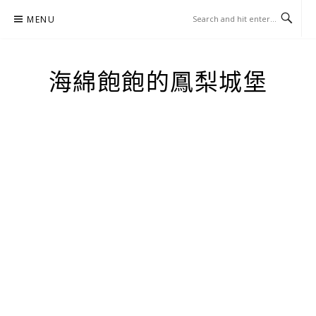
Skip
MENU
to
content
海綿飽飽的鳳梨城堡