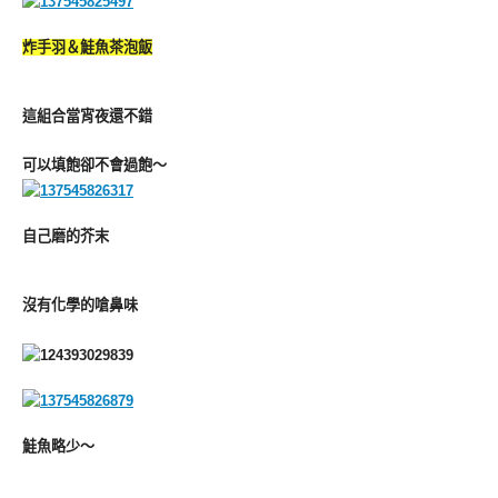
炸手羽＆鮭魚茶泡飯
這組合當宵夜還不錯
可以填飽卻不會過飽～
自己磨的芥末
沒有化學的嗆鼻味
鮭魚略少～