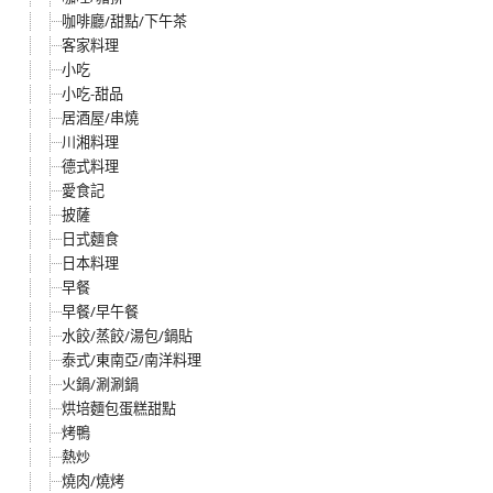
咖啡廳/甜點/下午茶
客家料理
小吃
小吃-甜品
居酒屋/串燒
川湘料理
德式料理
愛食記
披薩
日式麵食
日本料理
早餐
早餐/早午餐
水餃/蒸餃/湯包/鍋貼
泰式/東南亞/南洋料理
火鍋/涮涮鍋
烘培麵包蛋糕甜點
烤鴨
熱炒
燒肉/燒烤