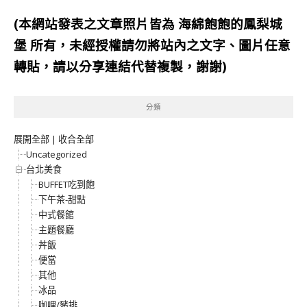
(本網站發表之文章照片皆為
海綿飽飽的鳳梨城
堡
所有，未經授權請勿將站內之文字、圖片任意
轉貼，請以分享連結代替複製，謝謝)
分類
展開全部
|
收合全部
Uncategorized
台北美食
BUFFET吃到飽
下午茶-甜點
中式餐館
主題餐廳
丼飯
便當
其他
冰品
咖哩/豬排