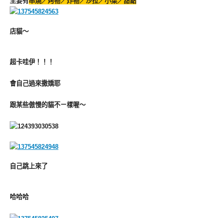
主要有
串燒／烤物／炸物／沙拉／小菜／甜點
店貓～
超卡哇伊！！！
會自己過來撒嬌耶
跟某些傲慢的貓不ㄧ樣喔～
自己跳上來了
哈哈哈