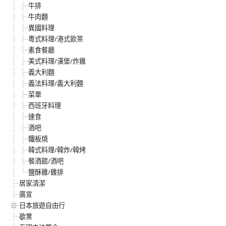
牛排
牛肉麵
異國料理
粵式料理/港式飲茶
素食餐廳
美式料理/漢堡/炸雞
義大利麵
義法料理/義大利麵
菜單
西班牙料理
速食
酒吧
鐵板燒
韓式料理/韓炸/韓烤
餐酒館/酒吧
鹽酥雞/雞排
居家清潔
廣宣
日本旅遊自由行
歇業