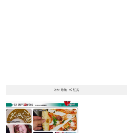
海綿飽飽|報紙賞