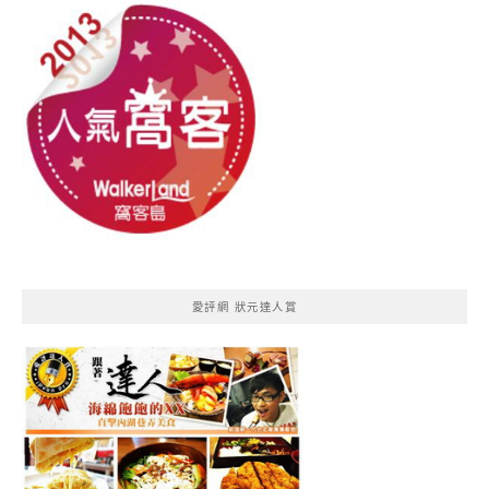
愛評網 狀元達人賞