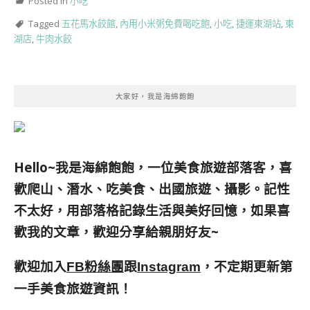
Posted in
小吃
Tagged
五花馬水餃館
,
內用小米粥免費喝吃飽
,
小吃
,
捷運東湖站
,
東
湖店
,
牛肉水餃
大家好，我是海綿飽飽
Hello~我是海綿飽飽，一位美食旅遊部落客，
喜
歡爬山、潛水、吃美食、出國旅遊、攝影。
記性
不太好，用部落格記錄生活與美好回憶，
如果喜
歡我的文章，歡迎分享給親朋好友
~
歡迎加入
跟
，不定期更新第
FB粉絲團
Instagram
一手美食旅遊資訊！