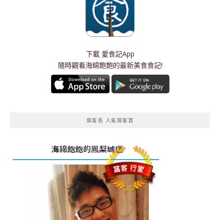
下載
愛食記App
隨時觀看海綿飽飽的最新美食食記!
窩客島 人氣窩客賞