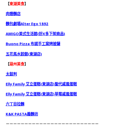
【
東湖美食
】
肉嫂麵店
麵包劇場Alter Ego 1892
AMIGO美式生活館(好X多下架商品)
Buono Pizza 布諾手工窯烤披薩
五花馬水餃館(東湖店)
【
葫州美食
】
太鼓判
Elly Family 艾立蛋糕(東湖店)聖代戚風蛋糕
Elly Family 艾立蛋糕(東湖店)草莓戚風蛋糕
六丁目拉麵
K&K PASTA義麵坊
－－－－－－－－－－－－－－－－－－－－－－－－－