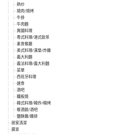
熱炒
燒肉/燒烤
牛排
牛肉麵
異國料理
粵式料理/港式飲茶
素食餐廳
美式料理/漢堡/炸雞
義大利麵
義法料理/義大利麵
菜單
西班牙料理
速食
酒吧
鐵板燒
韓式料理/韓炸/韓烤
餐酒館/酒吧
鹽酥雞/雞排
居家清潔
廣宣