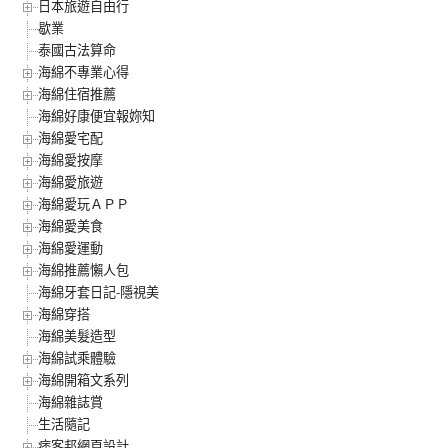
日本旅遊自由行
歇業
泰國古法算命
海綿不專業心得
海綿住宿推薦
海綿好康便宜報妳知
海綿愛宅配
海綿愛按摩
海綿愛旅遊
海綿愛玩ＡＰＰ
海綿愛美食
海綿愛運動
海綿推薦懶人包
海綿牙套日記-隱視美
海綿穿搭
海綿美髮造型
海綿試乘體驗
海綿開箱文系列
海綿雜誌賞
生活隨記
痞客邦網頁設計