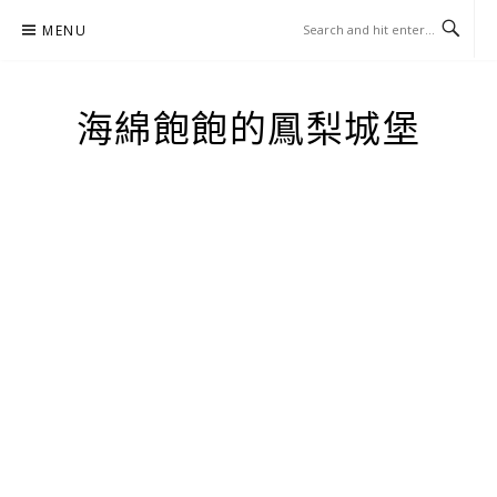
Skip
MENU
to
content
海綿飽飽的鳳梨城堡