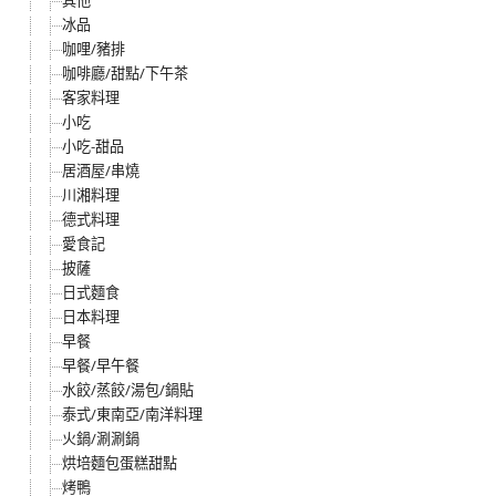
其他
冰品
咖哩/豬排
咖啡廳/甜點/下午茶
客家料理
小吃
小吃-甜品
居酒屋/串燒
川湘料理
德式料理
愛食記
披薩
日式麵食
日本料理
早餐
早餐/早午餐
水餃/蒸餃/湯包/鍋貼
泰式/東南亞/南洋料理
火鍋/涮涮鍋
烘培麵包蛋糕甜點
烤鴨