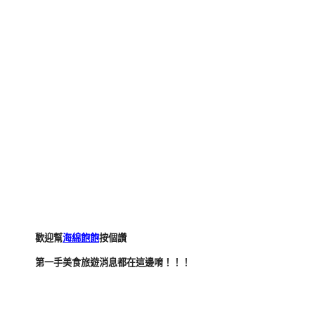
歡迎幫
海綿飽飽
按個讚
第一手美食旅遊消息都在這邊唷！！！