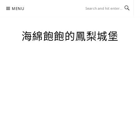
Skip
MENU
to
content
海綿飽飽的鳳梨城堡