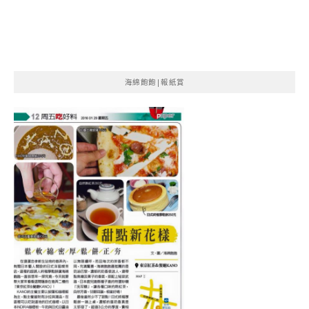
海綿飽飽|報紙賞