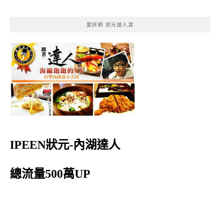
愛評網 狀元達人賞
IPEEN狀元-內湖達人
總流量500萬UP