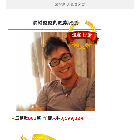
窩客島 人氣窩客賞