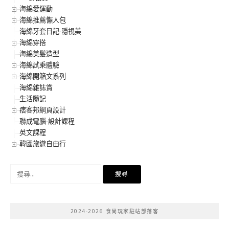
海綿愛運動
海綿推薦懶人包
海綿牙套日記-隱視美
海綿穿搭
海綿美髮造型
海綿試乘體驗
海綿開箱文系列
海綿雜誌賞
生活隨記
痞客邦網頁設計
聯成電腦-設計課程
英文課程
韓國旅遊自由行
搜
尋
關
鍵
2024-2026 食尚玩家駐站部落客
字: