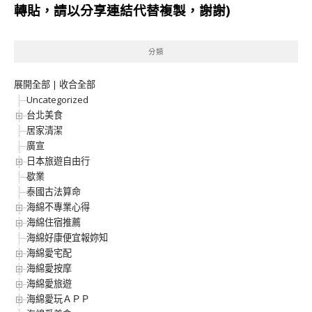
轉貼，請以分享連結代替複製，謝謝)
分類
展開全部
|
收合全部
Uncategorized
台北美食
居家清潔
廣宣
日本旅遊自由行
歇業
泰國古法算命
海綿不專業心得
海綿住宿推薦
海綿好康便宜報妳知
海綿愛宅配
海綿愛按摩
海綿愛旅遊
海綿愛玩ＡＰＰ