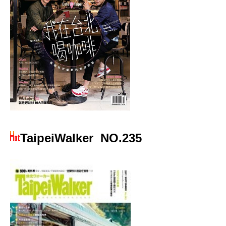
TaipeiWalker
NO.235