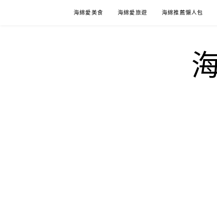
Skip
海綿愛美食
海綿愛旅遊
海綿推薦懶人包
to
content