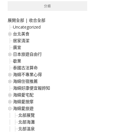
分類
展開全部
|
收合全部
Uncategorized
台北美食
居家清潔
廣宣
日本旅遊自由行
歇業
泰國古法算命
海綿不專業心得
海綿住宿推薦
海綿好康便宜報妳知
海綿愛宅配
海綿愛按摩
海綿愛旅遊
北部展覽
北部海灘
北部溫泉