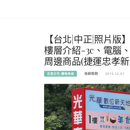
【台北|中正|照片版
樓層介紹-3c、電
周邊商品(捷運忠孝新
海綿飽飽
2015-12-01
百貨公司-購物商城