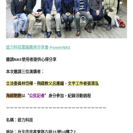
詮力科技雲端應用分享會-PowerNAS
邀請NAS使用者提供心得分享
本次邀請三位演講者：
立法委員林岱樺
、
飛碟教父呂應鐘
、
文字工作者張清泓
海綿飽飽
以〝
公民記者
〞身分參加，紀錄活動過程
－－－－－－－－－－－－－－－－－－－－－－－－－－
名稱：詮力科技
地址：台北市忠孝東路六段21號10樓之2