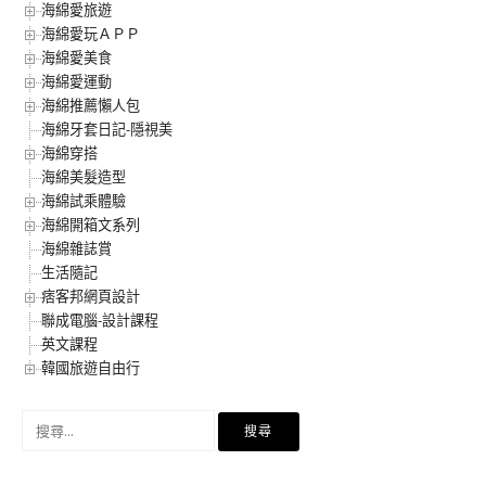
海綿愛旅遊
海綿愛玩ＡＰＰ
海綿愛美食
海綿愛運動
海綿推薦懶人包
海綿牙套日記-隱視美
海綿穿搭
海綿美髮造型
海綿試乘體驗
海綿開箱文系列
海綿雜誌賞
生活隨記
痞客邦網頁設計
聯成電腦-設計課程
英文課程
韓國旅遊自由行
搜
尋
關