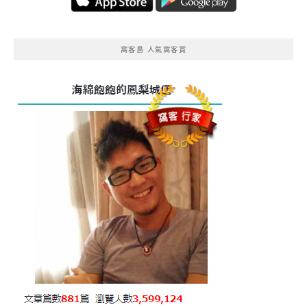
窩客島 人氣窩客賞