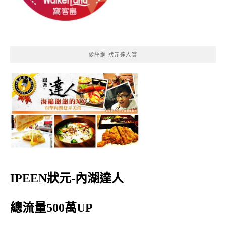
愛評網 狀元達人賞
IPEEN狀元-內湖達人
總流量500萬UP