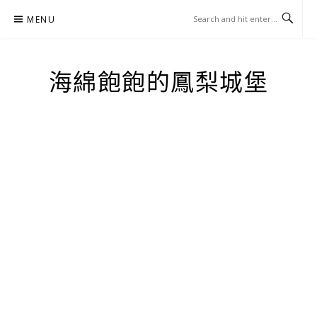
Skip
MENU
to
content
海綿飽飽的鳳梨城堡