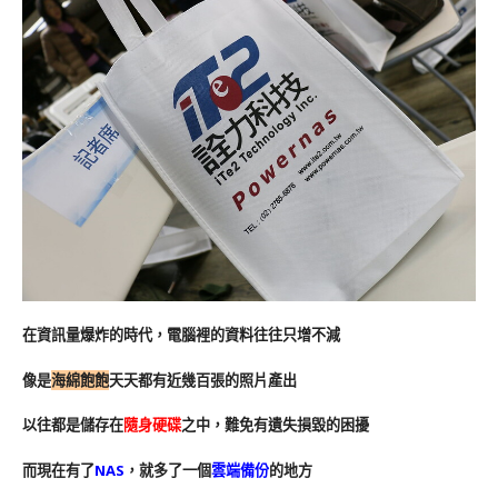
在資訊量爆炸的時代，電腦裡的資料往往只增不減
像是
海綿飽飽
天天都有近幾百張的照片產出
以往都是儲存在
隨身硬碟
之中，難免有遺失損毀的困擾
而現在有了
NAS
，就多了一個
雲端備份
的地方