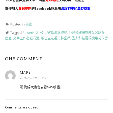
歡迎加入
海綿飽飽
的facebook粉絲團
海綿飽飽的鳳梨城堡
Posted in
廣宣
Tagged
PowerNAS
,
公民記者:海綿飽飽
,
台灣飛碟研究教父呂應鐘
,
廣宣
,
文字工作者張清泓
,
現任立法委員林岱樺
,
詮力科技雲端應用分享會
ONE COMMENT
MARS
表
示:
2016-02-2713:19:31
喔 海綿大也會去看NAS唷 酷
Comments are closed.