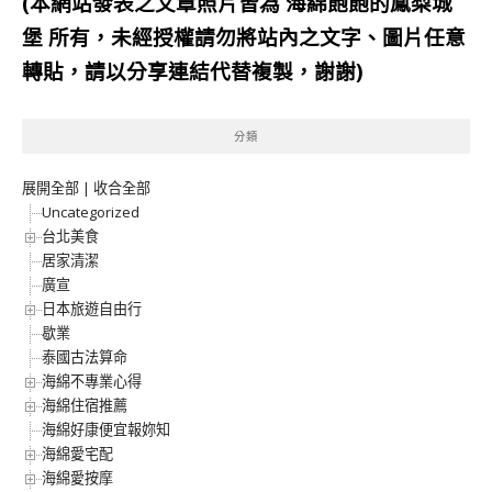
(本網站發表之文章照片皆為
海綿飽飽的鳳梨城
堡
所有，未經授權請勿將站內之文字、圖片任意
轉貼，請以分享連結代替複製，謝謝)
分類
展開全部
|
收合全部
Uncategorized
台北美食
居家清潔
廣宣
日本旅遊自由行
歇業
泰國古法算命
海綿不專業心得
海綿住宿推薦
海綿好康便宜報妳知
海綿愛宅配
海綿愛按摩