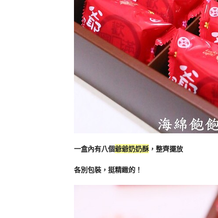
一盒內有八個
爺爺奶奶酥
，整齊擺放
各別包裝，挺精緻的！