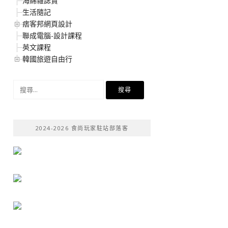
海綿雜誌賞
生活隨記
痞客邦網頁設計
聯成電腦-設計課程
英文課程
韓國旅遊自由行
搜
尋
關
鍵
2024-2026 食尚玩家駐站部落客
字: