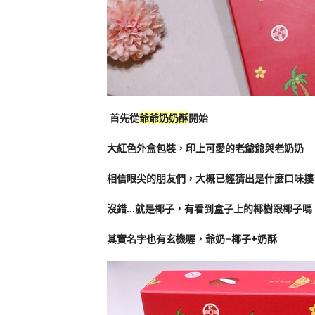
首先從
爺爺奶奶酥
開始
大紅色外盒包裝，印上可愛的老爺爺與老奶奶
相信眼尖的朋友們，大概已經猜出是什麼口味摟
沒錯…就是椰子，有看到盒子上的椰樹跟椰子嗎
其實名字也有玄機喔，爺奶=椰子+奶酥