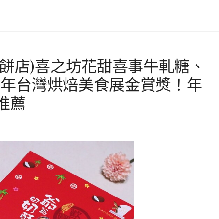
名餅店)喜之坊花甜喜事牛軋糖、
15年台灣烘焙美食展金賞獎！年
推薦