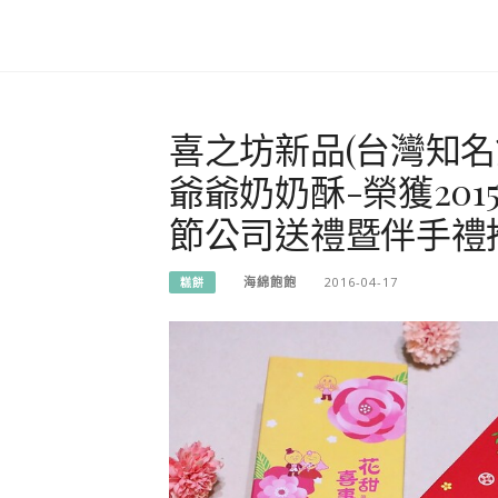
喜之坊新品(台灣知
爺爺奶奶酥-榮獲20
節公司送禮暨伴手禮
海綿飽飽
2016-04-17
糕餅