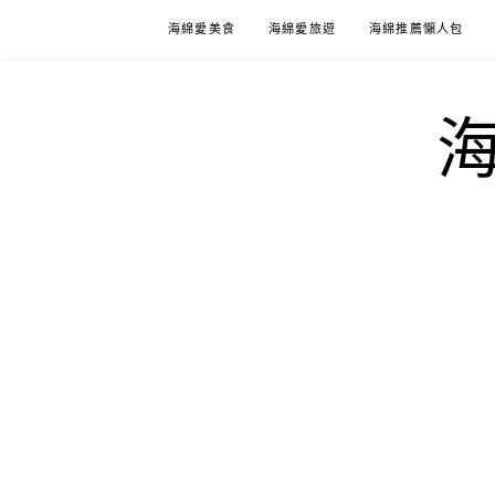
Skip
海綿愛美食
海綿愛旅遊
海綿推薦懶人包
to
content