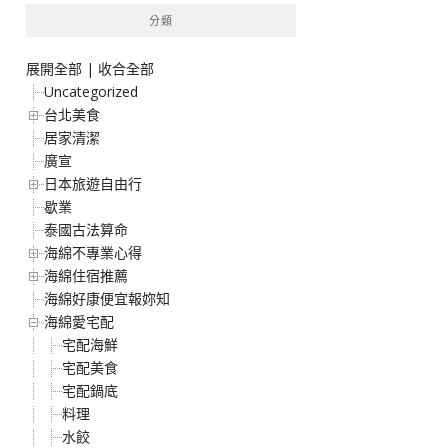
分類
展開全部
|
收合全部
Uncategorized
台北美食
居家清潔
廣宣
日本旅遊自由行
歇業
泰國古法算命
海綿不專業心得
海綿住宿推薦
海綿好康便宜報妳知
海綿愛宅配
宅配海鮮
宅配美食
宅配鍋底
料理
水餃