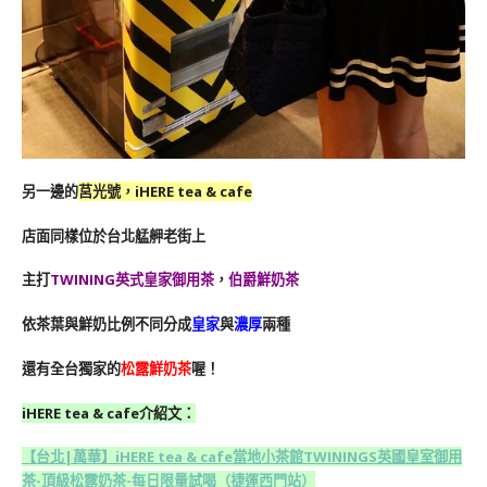
另一邊的
莒光號，iHERE tea & cafe
店面同樣位於台北艋舺老街上
主打
TWINING英式皇家御用茶
，
伯爵鮮奶茶
依茶葉與鮮奶比例不同分成
皇家
與
濃厚
兩種
還有全台獨家的
松露鮮奶茶
喔！
iHERE tea & cafe介紹文：
【台北|萬華】iHERE tea & cafe當地小茶館
TWININGS英國皇室御用
茶-頂級松露奶茶-每日限量試喝（捷運西門站）