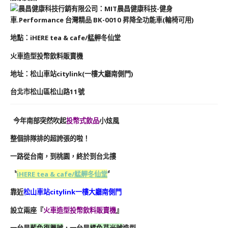
地點：iHERE tea & cafe/艋舺冬仙堂
火車造型投幣飲料販賣機
地址：
松山車站citylink
(一樓大廳南側門)
台北市松山區松山路11號
今年南部突然吹起
投幣式飲品
小炫風
整個排隊排的超誇張的啦！
一路從台南，到桃園，終於到台北摟
〝
iHERE tea & cafe/艋舺冬仙堂
〞
靠近
松山
車站citylink一樓大廳南側門
設立兩座『
火車造型投幣飲料販賣機
』
一台是
藍色復興號
，一台是
橘色莒光號
造型