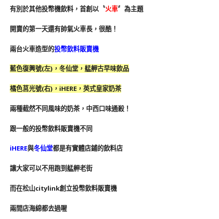
有別於其他投幣機飲料，首創以〝
火車
〞為主題
開賣的第一天還有帥氣火車長，很酷！
兩台火車造型的
投幣飲料販賣機
藍色復興號(左)，
冬仙堂，艋舺古早味飲品
橘色莒光號(右)，
iHERE，英式皇家奶茶
兩種截然不同風味
的奶茶
，中西口味通殺！
跟一般的投幣飲料販賣機不同
iHERE
與
冬仙堂
都是有實體店鋪的飲料店
讓大家可以不用跑到艋舺老街
而在
松山citylink創立投幣飲料販賣機
兩間店海綿都去過喔