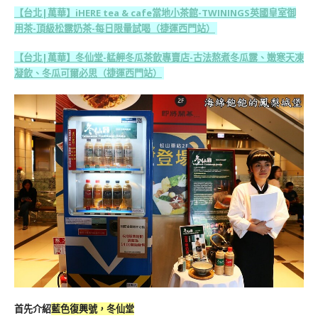
【台北|萬華】iHERE tea & cafe當地小茶館-TWININGS英國皇室御
用茶-頂級松露奶茶-每日限量試喝（捷運西門站）
【台北|萬華】冬仙堂-艋舺冬瓜茶飲專賣店-古法熬煮冬瓜露、嫩寒天凍
凝飲、冬瓜可爾必思（捷運西門站）
首先介紹
藍色復興號，冬仙堂