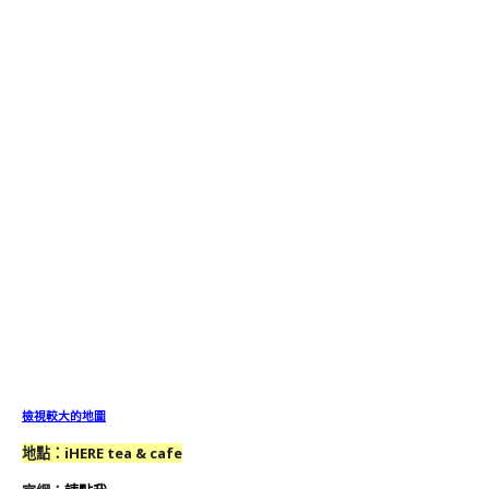
檢視較大的地圖
地
點
：
iHERE tea & cafe