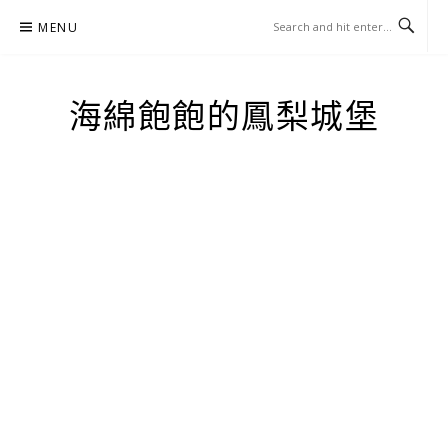
Skip
MENU
to
content
海綿飽飽的鳳梨城堡