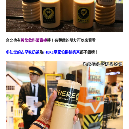
台北也有
投幣飲料販賣機
摟！有興趣的朋友可以來看看
冬仙堂的古早味奶茶
及
iHERE皇家伯爵鮮奶茶
都不錯唷！