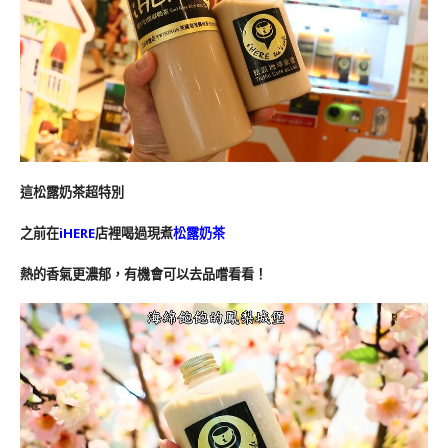
這松露奶茶超特別
之前在
iHERE
店裡喝過現煮
松露奶茶
熱的香氣更濃郁，有機會可以去品嚐看看！