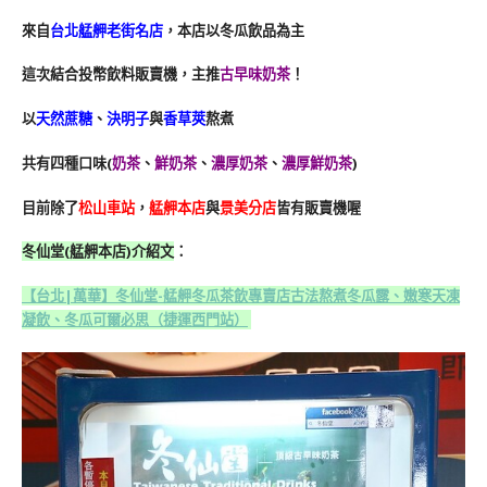
來自
台北艋舺老街名店
，本店以冬瓜飲品為主
這次結合投幣飲料販賣機，主推
古早味奶茶
！
以
天然蔗糖
、
決明子
與
香草莢
熬煮
共有四種口味(
奶茶
、
鮮奶茶
、
濃厚奶茶
、
濃厚鮮奶茶
)
目前除了
松山車站
，
艋舺本店
與
景美分店
皆有販賣機喔
冬仙堂(艋舺本店)介紹文
：
【台北|萬華】冬仙堂-艋舺冬瓜茶飲專賣店
古法熬煮冬瓜露、嫩寒天凍
凝飲、冬瓜可爾必思（捷運西門站）