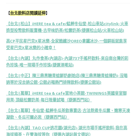
【
台北飲料店閱讀延伸
】
【台北|松山】iHERE tea & cafe/艋舺冬仙堂-松山車站citylink-火車
造型投幣飲料販賣機-古早味奶茶/松露奶茶(捷運松山站/火車松山站)
高CP平民星巴克X星冰樂-全家酷繽沙OREO拿鐵冰沙-一個銅板就能享
受星巴克X星冰樂的小確幸！
【台北|內湖】丸作食茶(內湖店)-內湖737手搖杯飲料-來自南台灣的彩
色珍珠-唯一現場手作珍珠(捷運港墘站)
【台北|中正】陳三鼎黑糖青蛙鮮奶創始店(陳三鼎黑糖青蛙撞奶)-沒喝
過等於沒去過公館-公館必喝熱門排隊飲料(捷運公館站)
【台北|萬華】iHERE tea & cafe當地小茶館-TWININGS英國皇室御
用茶-頂級松露奶茶-每日限量試喝（捷運西門站）
【台北|萬華】冬仙堂-艋舺冬瓜茶飲專賣店-古法熬煮冬瓜露、嫩寒天凍
凝飲、冬瓜可爾必思（捷運西門站）
【台北|內湖】TAO CUP逃花園(湖光店)-湖光市場手搖杯飲料-我在高
海拔摘茶、在零海拔等你（捷運內湖站與文德站）