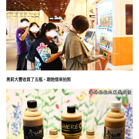
黑莉大豐收買了五瓶，跟她借來拍照