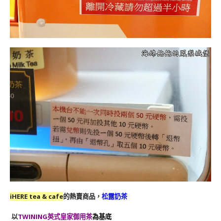
iHERE tea & cafe
的熱賣商品，
松露奶茶
以
TWINING英式皇家御用茶
為基底