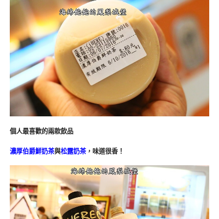
個人最喜歡的兩款飲品
濃厚伯爵鮮奶茶
與
松露奶茶
，味道很香！