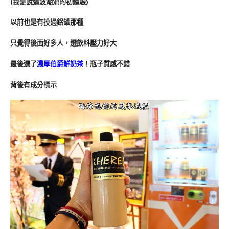
(我是說這波潮流的初體驗)
以前也是有投過鋁罐那種
只覺得後面好多人，選飲料壓力好大
最後選了
濃厚伯爵鮮奶茶
！瓶子質感不錯
背後有成分標示