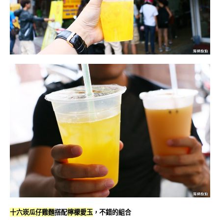
十六崁瓜仔雞麵
搭配
檸檬愛玉
，不錯的組合