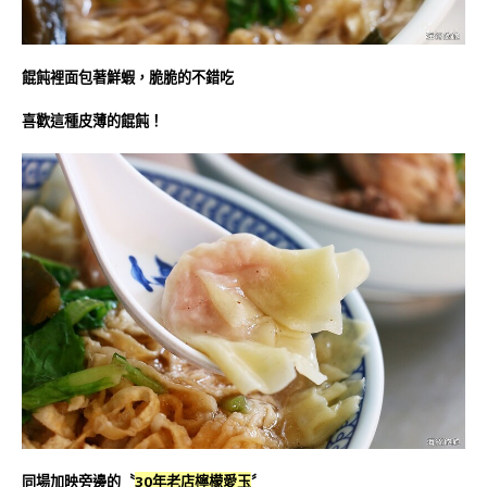
餛飩裡面包著鮮蝦，脆脆的不錯吃
喜歡這種皮薄的餛飩！
同場加映旁邊的〝
30年老店檸檬愛玉
〞