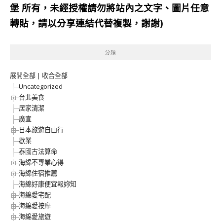
堡
所有，未經授權請勿將站內之文字、圖片任意
轉貼，請以分享連結代替複製，謝謝)
分類
展開全部
|
收合全部
Uncategorized
台北美食
居家清潔
廣宣
日本旅遊自由行
歇業
泰國古法算命
海綿不專業心得
海綿住宿推薦
海綿好康便宜報妳知
海綿愛宅配
海綿愛按摩
海綿愛旅遊