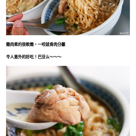
雞肉煮的很軟嫩，一咬就骨肉分離
令人意外的好吃！巴豆么～～～