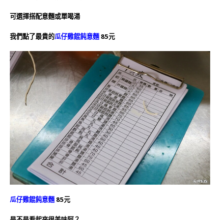
可選擇搭配意麵或單喝湯
我們點了最貴的
瓜仔雞餛飩意麵
85元
瓜仔雞餛飩意麵
85元
是不是看起來很美味阿？