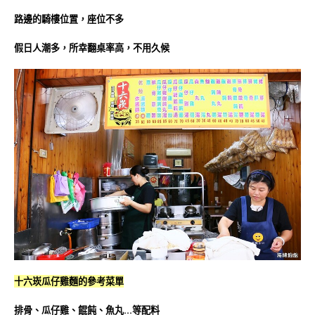
路邊的騎樓位置，座位不多
假日人潮多，所幸翻桌率高，不用久候
十六崁瓜仔雞麵的參考菜單
排骨、瓜仔雞、餛飩、魚丸…等配料