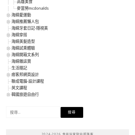
高雄美食
麥當勞mcdonalds
海綿愛運動
海綿推薦懶人包
海綿牙套日記-隱視美
海綿穿搭
海綿美髮造型
海綿試乘體驗
海綿開箱文系列
海綿雜誌賞
生活隨記
痞客邦網頁設計
聯成電腦-設計課程
英文課程
韓國旅遊自由行
搜
尋
關
鍵
2024-2026 食尚玩家駐站部落客