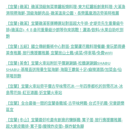
【宜蘭|礁溪】礁溪頂級無菜單鐵板燒料理-東方紅鐵板創意料理-大溪漁
港現撈海鮮-頂級海鮮肉品-礁溪溫泉公園、長榮鳳凰酒店旁美時推薦
【宜蘭|礁溪】宜蘭礁溪客運轉運站對面超大牛排-史堤克先生重量級牛
排(礁溪店)-４８盎司重量級沙朗等你來挑戰！濃湯/飲料/水果自助吃到
飽
【宜蘭|五結】國立傳統藝術中心對面-宜蘭蘆花雞料理餐廳-童玩節周邊
美食推薦-旅行應援團推薦-宜蘭放山土雞/桌菜/停車場/免費WIFI
【宜蘭|美食】宜蘭火車站附近平價涮涮鍋-松鶴涮涮鍋SHABU
SHABU-基隆直送限量生猛海鮮-海龍王霸氣十足/麻辣湯頭/加菜金/仙
草喝到飽
【宜蘭】宜蘭火車站旁平價古早味雪花冰-一年四季都吃的到雪花冰-冰
島雪花妹-紅豆湯圓-近宜蘭火車站
【宜蘭】全台最後一間的宜蘭香雞城-古早味烤雞-台式手扒雞-兒童遊樂
區宜
【宜蘭|冬山】宜蘭最好吃最有創意的鹽酥雞-罵子蛋-旅行應援團推薦-
超大脆皮雞排-罵子蛋(酸辣炸皮蛋)-酥炸魷魚腳