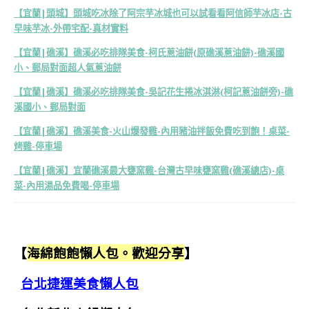
【宜蘭|頭城】頭城吃冰除了阿宗芋冰城也可以試看看阿信師芋冰店-古
早味芋冰-外帶宅配-真材實料
【宜蘭|礁溪】礁溪必吃排隊美食-柯氏蔥油餅(原礁溪蔥油餅)-礁溪國
小、郵局對面超人氣蔥油餅
【宜蘭|礁溪】礁溪必吃排隊美食-吳記花生捲冰淇淋(柯記蔥油餅旁)-礁
溪國小、郵局對面
【宜蘭|礁溪】礁溪美食-火山爆發雞-內用豬油拌飯免費吃到飽！桌菜-
烤雞-停車場
【宜蘭|礁溪】宜蘭礁溪最大甕窯雞-台灣古早味甕窯雞(礁溪總店)-桌
菜-內用湯品免費喝-停車場
【
海綿飽飽懶人包。歡迎分享
】
台北捷運美食懶人包