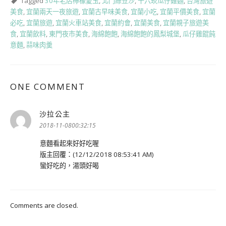
Tagged
30年老店檸檬愛玉
,
北門綠豆沙
,
十六崁瓜仔雞麵
,
台灣旅遊
美食
,
宜蘭兩天一夜旅遊
,
宜蘭古早味美食
,
宜蘭小吃
,
宜蘭平價美食
,
宜蘭
必吃
,
宜蘭旅遊
,
宜蘭火車站美食
,
宜蘭約會
,
宜蘭美食
,
宜蘭親子旅遊美
食
,
宜蘭飲料
,
東門夜市美食
,
海綿飽飽
,
海綿飽飽的鳳梨城堡
,
瓜仔雞餛飩
意麵
,
蒜味肉羹
ONE COMMENT
沙拉公主
表
示:
2018-11-0800:32:15
意麵看起來好好吃喔
版主回覆：(12/12/2018 08:53:41 AM)
蠻好吃的，湯頭好喝
Comments are closed.