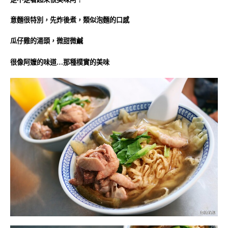
意麵很特別，先炸後煮，類似泡麵的口感
瓜仔雞的湯頭，微甜微鹹
很像阿嬤的味道…
那種樸實的美味