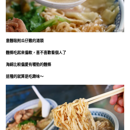
意麵吸附瓜仔雞的湯頭
麵條吃起來偏軟，喜不喜歡看個人了
海綿比較偏愛有嚼勁的麵條
這種的就算是吃趣味～