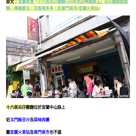
原文：
宜蘭美食『十六崁瓜仔雞麵+30年老店檸檬愛玉』瓜仔雞餛飩意
麵，檸檬愛玉，百香果多多，近東門夜市(宜蘭火車站)
十六崁瓜仔雞麵
位於宜蘭中山路上
近
北門綠豆沙
及
蒜味肉羹
離
宜蘭火車站
及
東門夜市
也不遠