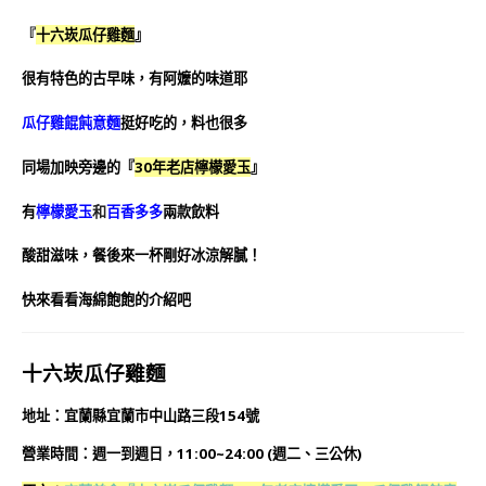
『
十六崁瓜仔雞麵
』
很有特色的古早味，有阿嬤的味道耶
瓜仔雞餛飩意麵
挺好吃的，料也很多
同場加映旁邊的『
30年老店檸檬愛玉
』
有
檸檬愛玉
和
百香多多
兩款飲料
酸甜滋味，餐後來一杯剛好冰涼解膩！
快來看看海綿飽飽的介紹吧
十六崁瓜仔雞麵
地址：宜蘭縣宜蘭市中山路三段154號
營業時間：週一到週日，11:00~24:00 (週二、三公休)