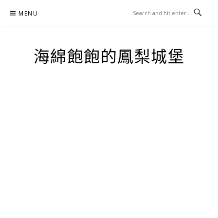
Skip
MENU
to
content
海綿飽飽的鳳梨城堡