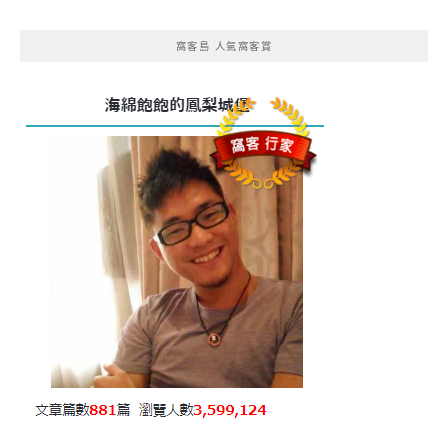
窩客島 人氣窩客賞