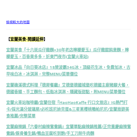
檢視較大的地圖
【
宜蘭美食-閱讀延伸
】
宜蘭美食『十六崁瓜仔雞麵+30年老店檸檬愛玉』瓜仔雞餛飩意麵，檸
檬愛玉，百香果多多，近東門夜市(宜蘭火車站)
宜蘭冰品『向日葵冰店』18禁波霸34G冰，頂級花生冰，免費加冰，古
早味白冰，冰淇淋，完整MENU菜單價位
宜蘭礁溪德式料理『德屋餐廳』艾德堡德國城堡吃德國主廚豬腳大餐，
德國香腸、手工麵包、低脂冰淇淋、隱藏版甜點，附MENU菜單價位
宜蘭火車站咖啡廳/宜蘭住宿『HaoHaoKaffe 行口文旅店』IG熱門打
卡/採光滿分玻璃屋/必吃班尼迪克蛋&三星蔥櫻桃鴨帕尼尼/宜蘭旅遊美
食推薦/完整菜單
宜蘭麻辣鍋『六眷村麻辣鴛鴦鍋』宜蘭單點麻辣鍋推薦/正宗重慶麻辣鴛
鴦鍋/豚骨養生鍋/鴨血豆腐吃到飽/手工刀削牛肉麵