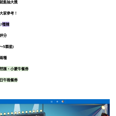
就能抽大獎
大家參考！
食
/
嗜辣
評分
～5顆星)
兩種
然匯、小蒙牛餐券
日午晚餐券