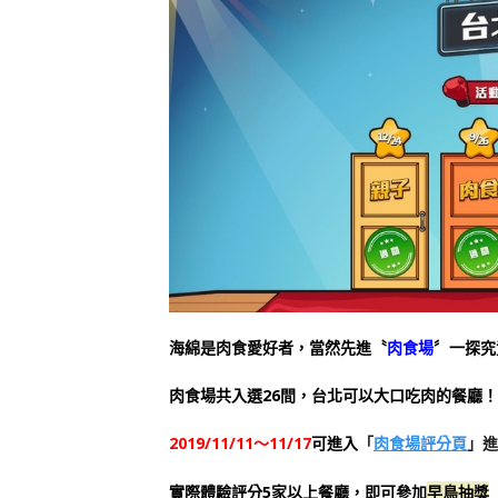
海綿是肉食愛好者，當然先進〝
肉食場
〞一探究
肉食場共入選26間，台北可以大口吃肉的餐廳！
「
」
2019/11/11～11/17
可進入
進
肉食場評分頁
實際體驗評分5家以上餐廳，即可參加
早鳥抽獎