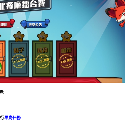
竟
行
早鳥任務