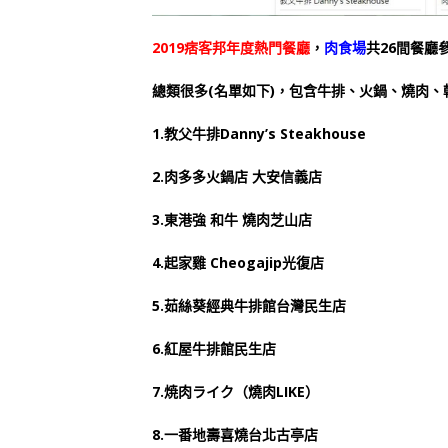
2019痞客邦年度熱門餐廳
，
肉食場
共26間餐廳
總類很多(名單如下)，包含牛排、火鍋、燒肉、
1.教父牛排Danny’s Steakhouse
2.肉多多火鍋店 大安信義店
3.東港強 和牛 燒肉芝山店
4.起家雞 Cheogajip光復店
5.茹絲葵經典牛排館台灣民生店
6.紅屋牛排館民生店
7.焼肉ライク（燒肉LIKE）
8.一番地壽喜燒台北古亭店