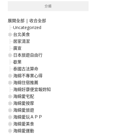
分類
展開全部
|
收合全部
Uncategorized
台北美食
居家清潔
廣宣
日本旅遊自由行
歇業
泰國古法算命
海綿不專業心得
海綿住宿推薦
海綿好康便宜報妳知
海綿愛宅配
海綿愛按摩
海綿愛旅遊
海綿愛玩ＡＰＰ
海綿愛美食
海綿愛運動