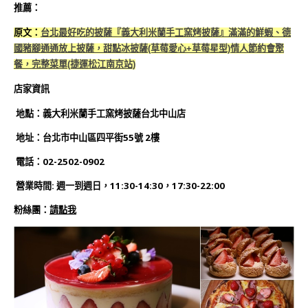
推薦：
原文：
台北最好吃的披薩『義大利米蘭手工窯烤披薩』滿滿的鮮蝦、德
國豬腳通通放上披薩，甜點冰披薩(草莓愛心+草莓星型)情人節約會聚
餐，完整菜單(捷運松江南京站)
店家資訊
地點：義大利米蘭手工窯烤披薩台北中山店
地址：台北市中山區四平街55號 2樓
電話：02-2502-0902
營業時間: 週一到週日，
11:30-14:30，17:30-22:00
粉絲團
：
請點我