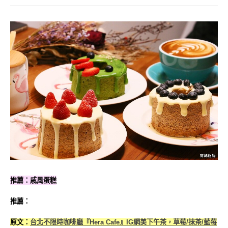
推薦：戚風蛋糕
推薦：
原文：
台北不限時咖啡廳『Hera Cafe』IG網美下午茶，草莓/抹茶/藍莓