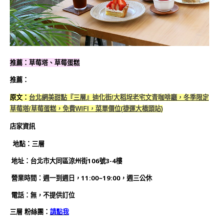
推薦：草莓塔、草莓蛋糕
推薦：
原文：
台北網美甜點『三層』迪化街/大稻埕老宅文青咖啡廳，冬季限定
草莓塔/草莓蛋糕，免費WIFI，菜單價位(捷運大橋頭站)
店家資訊
地點：三層
地址：台北市大同區涼州街106號3-4樓
營業時間：週一到週日，11:00~19:00，週三公休
電話：無，不提供訂位
三層
粉絲團：
請點我