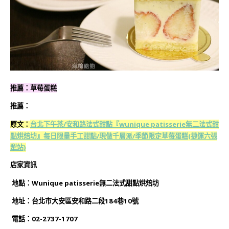
推薦：草莓蛋糕
推薦：
台北下午茶/安和路法式甜點『wunique patisserie無二法式甜
原文：
點烘焙坊』每日限量手工甜點/現做千層派/季節限定草莓蛋糕(捷運六張
犁站)
店家資訊
地點：Wunique patisserie無二法式甜點烘焙坊
地址：台北市大安區安和路二段184巷10號
電話：02-2737-1707