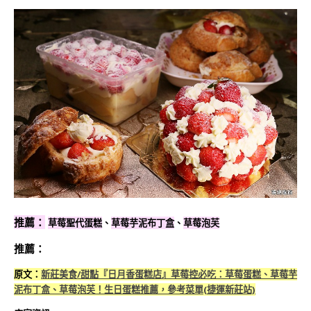
推薦：
草莓聖代蛋糕
、
草莓芋泥布丁盒
、
草莓泡芙
推薦：
原文：
新莊美食/甜點『日月香蛋糕店』草莓控必吃：草莓蛋糕、草莓芋
泥布丁盒、草莓泡芙！生日蛋糕推薦，參考菜單(捷運新莊站)