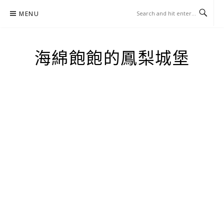
Skip
MENU
to
content
海綿飽飽的鳳梨城堡