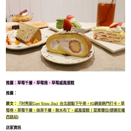
推薦：草莓千層、草莓捲、草莓戚風蛋糕
推薦：
原文：
『村秀家Cun Siou Jia』台北甜點下午茶，IG網美熱門打卡，草
莓卷、草莓千層、抹茶千層、無水布丁、戚風蛋糕！菜單價位(捷運民權
西路站)
店家資訊