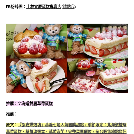
FB粉絲團：
士林宣原蛋糕專賣店
(
請點我)
推薦：北海道雙層草莓蛋糕
推薦：
原文：
『郃嘉烘焙坊』基隆七堵人氣團購甜點，季節限定：北海道雙層
草莓蛋糕、草莓珠寶盒、草莓泡芙！完整菜單價位，全台販售地點資訊