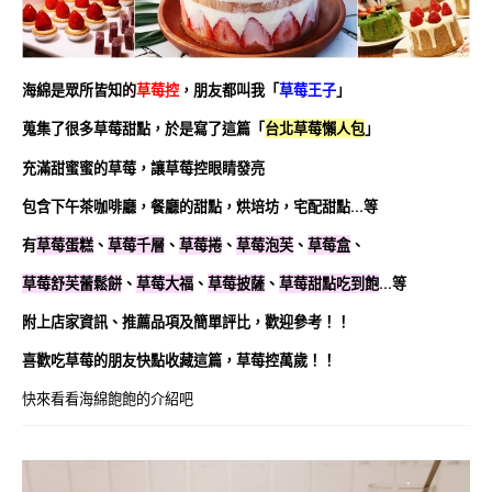
海綿是眾所皆知的
草莓控
，朋友都叫我「
草莓王子
」
蒐集了很多草莓甜點，於是寫了這篇「
台北草莓懶人包
」
充滿甜蜜蜜的草莓，讓草莓控眼睛發亮
包含下午茶咖啡廳，餐廳的甜點，烘培坊，宅配甜點…等
有
草莓蛋糕
、
草莓千層
、
草莓捲
、
草莓泡芙
、
草莓盒
、
草莓舒芙蕾鬆餅
、
草莓大福
、
草莓披薩
、
草莓甜點吃到飽
…等
附上店家資訊、推薦品項及簡單評比，歡迎參考！
！
喜歡吃草莓的朋友快點收藏這篇，草莓控萬歲！！
快來看看海綿飽飽的介紹吧