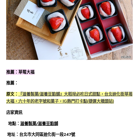
推薦：草莓大福
推薦：
原文：
『滋養製菓/滋養豆餡舖』大稻埕必吃日式甜點，台北迪化街草苺
大福，六十年的老字號和菓子，IG熱門打卡點(捷運大橋頭站)
店家資訊
地點：
滋養製菓/滋養豆餡舖
地址：台北市大同區迪化街一段247號