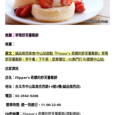
推薦：草莓舒芙蕾鬆餅
推薦：
原文：
誠品南西美食/中山站甜點『Flipper’s 奇蹟的舒芙蕾鬆餅』草莓
舒芙蕾鬆餅，早午餐，下午茶，菜單價位，IG熱門打卡(捷運中山站)
店家資訊
店名：Flipper’s 奇蹟的舒芙蕾鬆餅
地址：台北市中山區南京西路14號3樓(誠品南西店)
電話：02-2562-0268
營業時間: 週一到週日，11:00-22:00
FB粉絲團：
Flipper’s 奇蹟的舒芙蕾鬆餅(請點連結
)