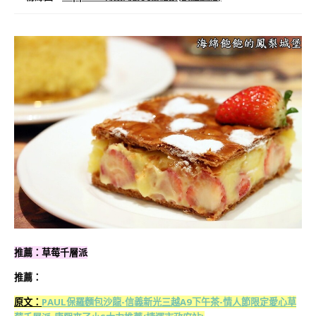
推薦：草莓千層派
推薦：
原文：
PAUL保羅麵包沙龍-信義新光三越A9下午茶-情人節限定愛心草