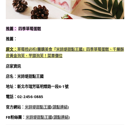
推薦：
四季草莓蛋糕
推薦：
原文：
草莓控必吃/團購美食『米詩堤甜點王國』四季草莓蛋糕、千層酥
皮黃金泡芙、芋頭泡芙！菜單價位
店家資訊
店名：米詩堤甜點王國
地址：新北市瑞芳區明燈路一段6-1號
電話：02-2456-0885
官方網站：
米詩堤甜點王國(請點連結
)
FB粉絲團：
米詩堤甜點王國
(請點連結
)