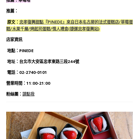
推薦：
原文：
忠孝復興甜點『PINEDE』來自日本名古屋的法式蛋糕店
/草莓蛋
糕/水果千層/烤起司蛋糕/情人禮盒(捷運忠孝復興站)
店家資訊
地點：PINEDE
地址：台北市大安區忠孝東路三段244號
電話：02-2740-0101
營業時間：11:00-21:00
粉絲團：
請點我