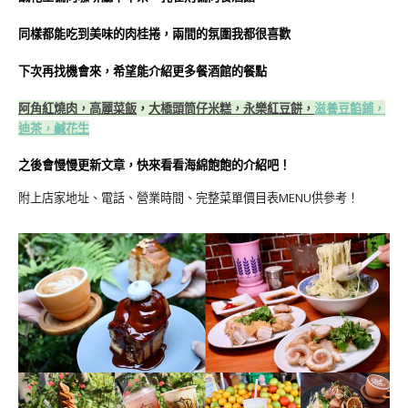
同樣都能吃到美味的肉桂捲，兩間的氛圍我都很喜歡
下次再找機會來，希望能介紹更多餐酒館的餐點
阿角紅燒肉，
高麗菜飯
，
大橋頭筒仔米糕，
永樂紅豆餅，
滋養豆餡鋪，
迪茶，
鹹花生
之後會慢慢更新文章，快來看看海綿飽飽的介紹吧！
附上店家地址、電話、營業時間、完整菜單價目表MENU供參考！