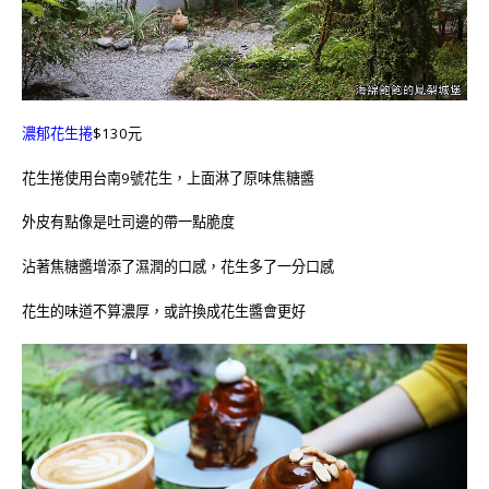
濃郁花生捲
$130元
花生捲使用台南9號花生，上面淋了原味焦糖醬
外皮有點像是吐司邊的帶一點脆度
沾著焦糖醬增添了濕潤的口感，花生多了一分口感
花生的味道不算濃厚，或許換成花生醬會更好