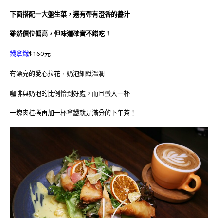
下面搭配一大盤生菜，還有帶有澄香的醬汁
雖然價位偏高，但味道確實不錯吃！
鐵拿鐵
$160元
有漂亮的愛心拉花，奶泡細緻
溫潤
咖啡與奶泡的比例恰到好處，而且蠻大一杯
一塊肉桂捲再加一杯拿鐵就是滿分的下午茶！