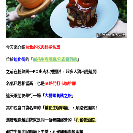
今天來介紹
台北必吃肉桂捲名單
位於
迪化街
的『
鹹花生咖啡廳/孔雀餐酒館
』
之前在粉絲團一PO出肉桂捲照片，超多人猜出是這間
名氣已經相當高，也是
IG熱門打卡咖啡廳
這天跟朋友舉行一場「
大橋頭養豬之旅
」
其中包含口袋名單的「
鹹花生咖啡廳
」，順路去插旗！
還發現穿越庭院就是同一位老闆經營的「
孔雀餐酒館
」
鹹花生偏向咖啡廳下午茶，孔雀則偏向餐酒館