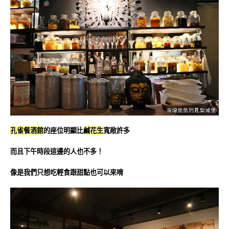
孔雀餐酒館
的座位明顯比
鹹花生
寬敞許多
而且下午時段這邊的人也不多！
像是我們只想吃輕食跟甜點也可以來唷