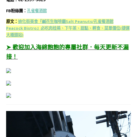
FB粉絲團：
孔雀餐酒館
原文：
迪化街美食『鹹花生咖啡廳Salt Peanuts/孔雀餐酒館
Peacock Bistro』必吃肉桂捲、下午茶、甜點、輕食、菜單價位(捷運
大橋頭站)
➤ 歡迎加入海綿飽飽的專屬社群．每天更新不漏
接！