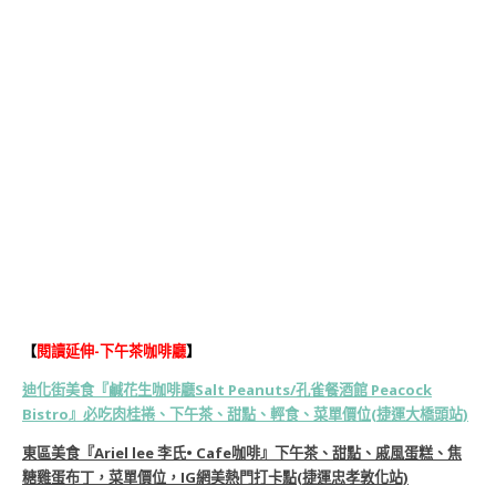
【
閱讀延伸-下午茶咖啡廳
】
迪化街美食『鹹花生咖啡廳Salt Peanuts/孔雀餐酒館 Peacock
Bistro』必吃肉桂捲、下午茶、甜點、輕食、菜單價位(捷運大橋頭站)
東區美食『Ariel lee 李氏• Cafe咖啡』下午茶、甜點、戚風蛋糕、焦
糖雞蛋布丁，菜單價位，IG網美熱門打卡點(捷運忠孝敦化站)