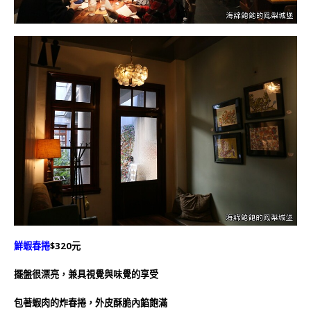
鮮蝦春捲
$320元
擺盤很漂亮，兼具視覺與味覺的享受
包著蝦肉的炸春捲，外皮酥脆內餡飽滿