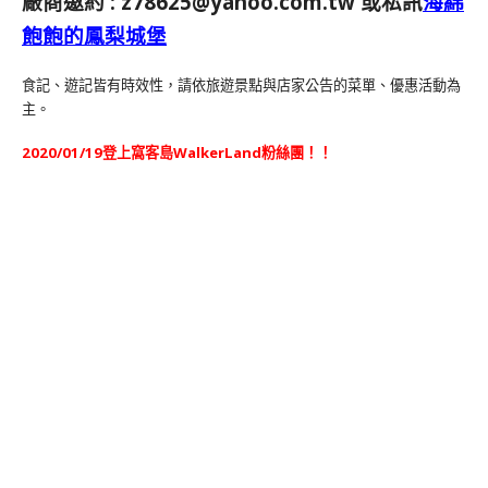
廠商邀約 :
z78625@yahoo.com.tw
或私訊
海綿
飽飽的鳳梨城堡
食記、遊記皆有時效性，請依旅遊景點與店家公告的菜單、優惠活動為
主。
2020/01/19登上窩客島WalkerLand粉絲團！！