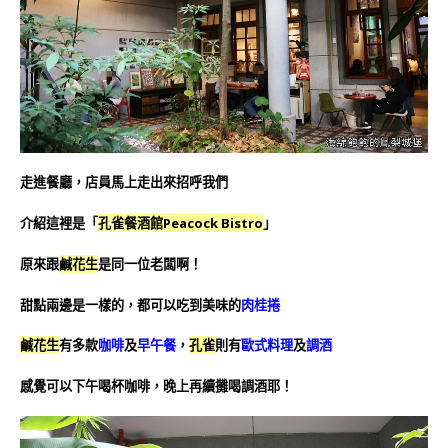
走進餐廳，店員馬上走出來招呼我們
介紹這裡是「
孔雀餐酒館Peacock Bistro
」
原來跟
鹹花生
是同一位老闆啊！
甜點兩邊是一樣的，都可以吃到美味的
肉桂捲
鹹花生
有多款
咖啡
及
早午餐
，
孔雀
則有
歐式料理
及
調酒
感覺可以下午喝杯咖啡，晚上再續攤喝調酒耶！