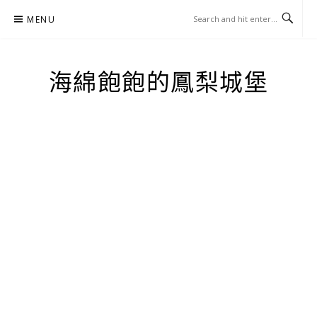
Skip
MENU
to
content
海綿飽飽的鳳梨城堡