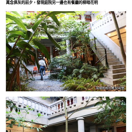
萬念俱灰的前夕，發現庭院另一邊也有餐廳的柳暗花明