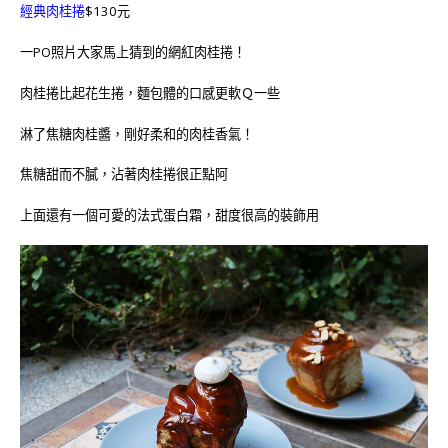
經典肉桂捲
$130元
一PO照片大家馬上猜到的網紅肉桂捲！
肉桂捲比起花生捲，麵包體的口感更軟Ｑ一些
淋了焦糖肉桂醬，剛好柔和的肉桂香氣！
焦糖甜而不膩，沾著肉桂捲很正點阿
上面還有一個可愛的法式蛋白霜，甜度很高的裝飾用