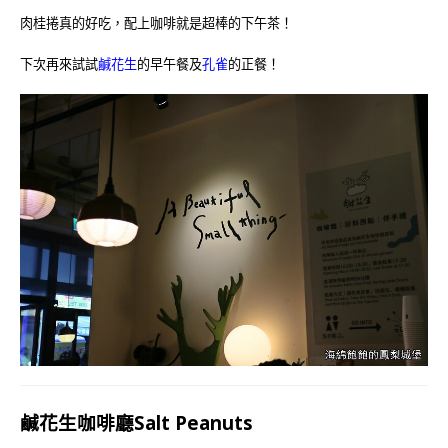
肉桂捲真的好吃，配上咖啡就是超棒的下午茶！
下次再來試試
鹹花生
的早午餐及
孔雀
的正餐！
鹹花生咖啡廳Salt Peanuts