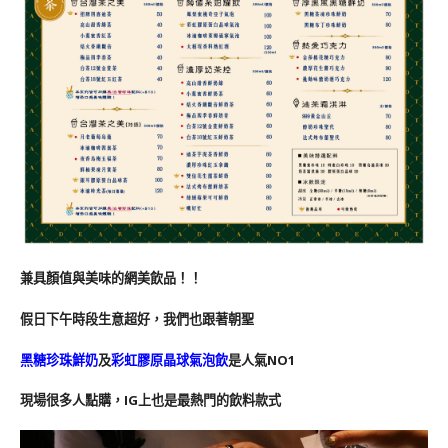
兼具顏值與美味的網美飲品！！
假日下午時段生意超好，我們也跟著朝聖
黑糖珍珠鮮奶
及
彩虹膠原晶球氣泡飲
是人氣NO1
現場很多人點購，IG上也是最熱門的飲料款式