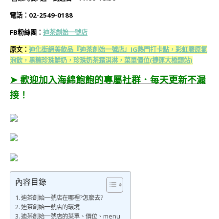
電話：02-2549-0188
FB粉絲團：
迪茶創始一號店
原文：
迪化街網美飲品『迪茶創始一號店』IG熱門打卡點，彩虹膠原氣
泡飲，黑糖珍珠鮮奶，珍珠奶茶霜淇淋，菜單價位(捷運大橋頭站)
➤ 歡迎加入海綿飽飽的專屬社群．每天更新不漏
接！
內容目錄
迪茶創始一號店在哪裡?怎麼去?
迪茶創始一號店的環境
迪茶創始一號店的菜單、價位、menu