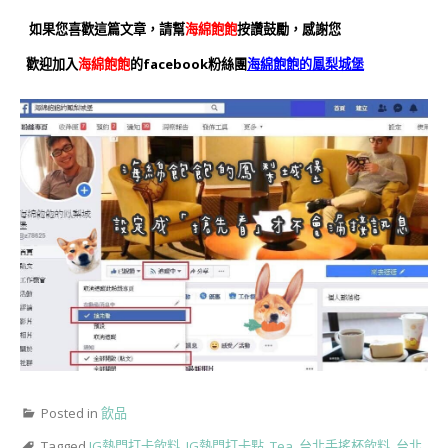
如果您喜歡這篇文章，請幫
海綿飽飽
按讚鼓勵，感謝您
歡迎加入
海綿飽飽
的facebook粉絲團
海綿飽飽的鳳梨城堡
Posted in
飲品
Tagged
IG熱門打卡飲料
,
IG熱門打卡點
,
Tea
,
台北手搖杯飲料
,
台北