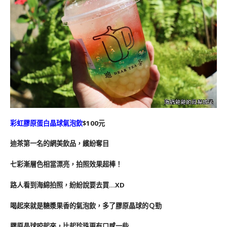
彩虹膠原蛋白晶球氣泡飲
$100元
迪茶第一名的網美飲品，繽紛奪目
七彩漸層色相當漂亮，拍照效果超棒！
路人看到海綿拍照，紛紛說要去買…XD
喝起來就是糖漿果香的氣泡飲，多了膠原晶球的Ｑ勁
膠原晶球咬起來，比起珍珠更有口感一些