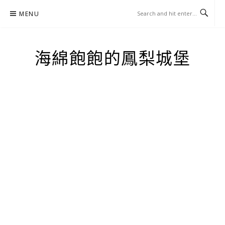
Skip
MENU
to
content
海綿飽飽的鳳梨城堡