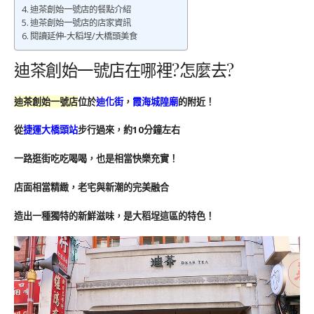
迪茶創始一號店的餐點介紹
迪茶創始一號店的店家資訊
閱讀延伸-大稻埕/大橋頭美食
迪茶創始一號店在哪裡?怎麼去?
迪茶創始一號店
位於
迪化街
，
霞海城隍廟
的附近！
從
捷運大橋頭站
步行過來，約10分鐘左右
一路逛街吃吃喝喝，也是相當快樂充實！
店面相當精緻，老宅與新潮的完美融合
造出一種獨特的新鮮滋味，是大稻埕這區的特色！