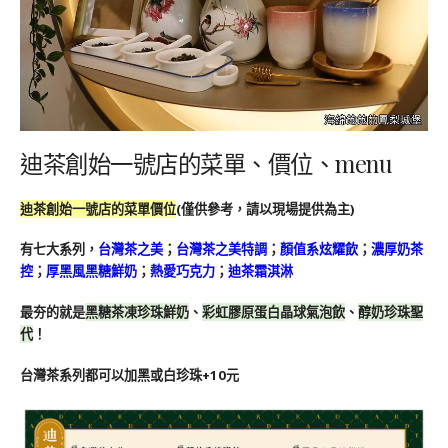
迪茶創始一號店的菜單、價位、menu
迪茶創始一號店的菜單價位
(僅供參考，請以現場提供為主)
有七大系列，
台灣茶之美
；
台灣茶之美特調
；
顏值系炫耀飲
；
濃厚奶茶
控
；
厚黑風黑糖鮮奶
；
熱愛巧克力
；
迪茶霜淇淋
最夯的就是
黑糖茶凍珍珠鮮奶
、
彩虹膠原蛋白晶球氣泡飲
、
醇奶珍珠聖
代
！
台灣茶系列都可以加黑或白珍珠+10元