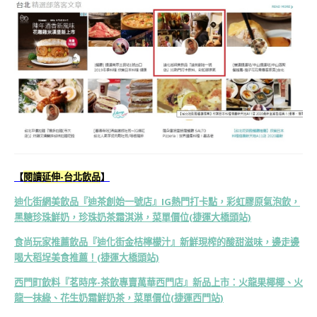
【
閱讀延伸-台北飲品
】
迪化街網美飲品『迪茶創始一號店』IG熱門打卡點，彩虹膠原氣泡飲，
黑糖珍珠鮮奶，珍珠奶茶霜淇淋，菜單價位(捷運大橋頭站)
食尚玩家推薦飲品『迪化街金桔檸檬汁』新鮮現榨的酸甜滋味，邊走邊
喝大稻埕美食推薦！(捷運大橋頭站)
西門町飲料『茗時序-茶飲專賣萬華西門店』新品上市：火龍果椰椰、火
龍一抹綠、花生奶霜鮮奶茶，菜單價位(捷運西門站)