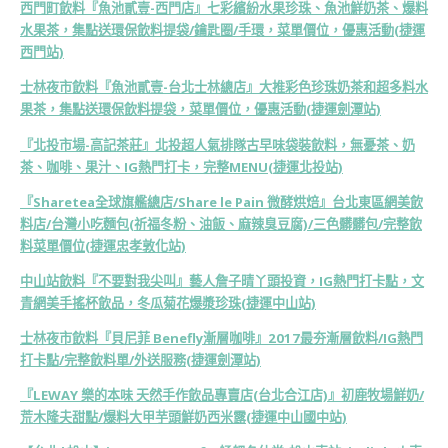
西門町飲料『魚池貳壹-西門店』七彩繽紛水果珍珠、魚池鮮奶茶、爆料
水果茶，集點送環保飲料提袋/鑰匙圈/手環，菜單價位，優惠活動(捷運
西門站)
士林夜市飲料『魚池貳壹-台北士林總店』大推彩色珍珠奶茶和超多料水
果茶，集點送環保飲料提袋，菜單價位，優惠活動(捷運劍潭站)
『北投市場-高記茶莊』北投超人氣排隊古早味袋裝飲料，無憂
茶、奶
茶、咖啡、果汁、IG熱門打卡，完整MENU(捷運北投站)
『Sharetea全球旗艦總店/Share le Pain 微酵烘焙』台北東區網美飲
料店/台灣小吃麵包(祈福冬粉、油飯、麻辣臭豆腐)/三色髒髒包/完整飲
料菜單價位(捷運忠孝敦化站)
中山站飲料『不要對我尖叫』藝人詹子晴丫頭投資，IG熱門打卡點，文
青網美手搖杯飲品，冬瓜菊花爆漿珍珠(捷運中山站)
士林夜市飲料『貝尼菲 Benefly漸層咖啡』2017最夯漸層飲料/IG熱門
打卡點/完整飲料單/外送服務(捷運劍潭站)
『LEWAY 樂的本味 天然手作飲品專賣店(台北合江店)』初鹿牧場鮮奶/
荒木隆夫甜點/爆料大甲芋頭鮮奶西米露(捷運中山國中站)