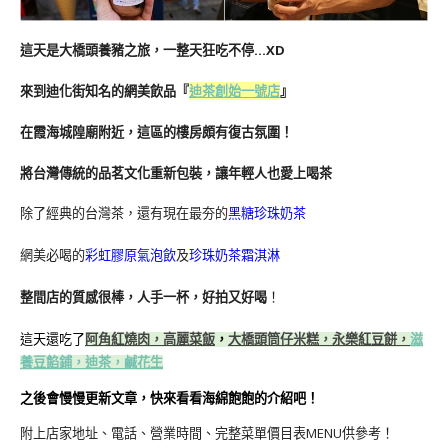
這天是大橋頭養豬之旅，一整天狂吃不停…XD
來到迪化街知名的網美飲品『
迪茶創始一號店
』
在霞海城隍廟附近，這區的樓房頗有復古氛圍！
將台灣傳統的品茗文化重新包裝，讓年輕人也愛上喝茶
除了經典的台灣茶，還有現在最夯的
黑糖珍珠奶茶
網美必喝的
彩虹膠原氣泡飲
及
珍珠奶茶霜淇淋
整間店的質感很棒，人手一杯，好拍又好喝
！
這天還吃了
阿角紅燒肉，
高麗菜飯
，
大橋頭筒仔米糕，
永樂紅豆餅，
滋
養豆餡鋪，
迪茶，
鹹花生
之後會慢慢更新文章，快來看看海綿飽飽的介紹吧！
附上店家地址、電話、營業時間、完整菜單價目表MENU供參考！