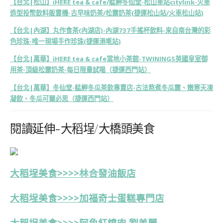
【台北|松山】iHERE tea & cafe/艋舺冬仙堂-松山車站citylink-火車
造型投幣飲料販賣機-古早味奶茶/松露奶茶(捷運松山站/火車松山站)
【台北|內湖】丸作食茶(內湖店)-內湖737手搖杯飲料-來自南台灣的彩
色珍珠-唯一現場手作珍珠(捷運港墘站)
【台北|萬華】iHERE tea & cafe當地小茶館-TWININGS英國皇室御
用茶-頂級松露奶茶-每日限量試喝（捷運西門站）
【台北|萬華】冬仙堂-艋舺冬瓜茶飲專賣店-古法熬煮冬瓜露、嫩寒天凍
凝飲、冬瓜可爾必思（捷運西門站）
閱讀延伸-大稻埕/大橋頭美食
大稻埕美食>>>>
林合發油飯店
大稻埕美食>>>>
加福奇士蛋糕專門店
大稻埕美食>>>>阿角紅燒肉 劉美麗