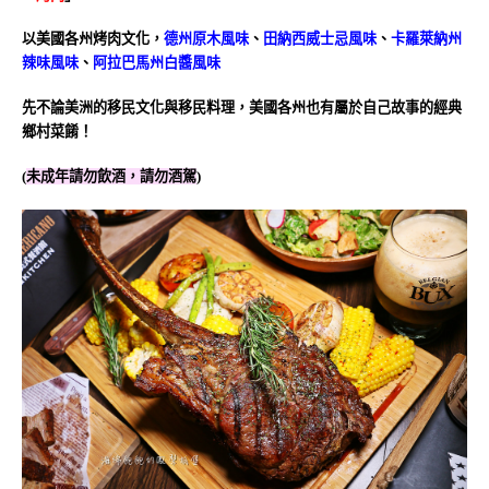
以美國各州烤肉文化，
德州原木風味
、
田納西威士忌風味
、
卡羅萊納州
辣味風味
、
阿拉巴馬州白醬風味
先不論美洲的移民文化與移民料理，美國各州也有屬於自己故事的經典
鄉村菜餚！
(
未成年請勿飲酒，請勿酒駕
)