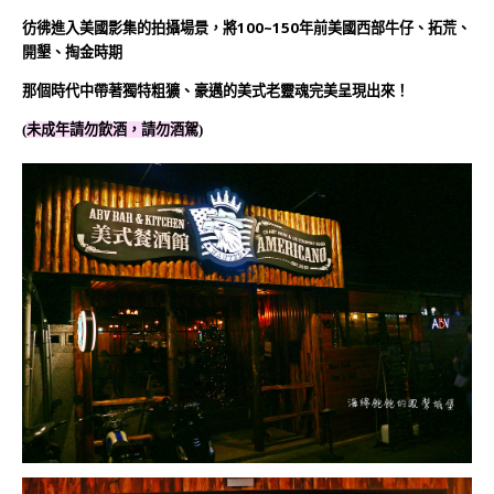
彷彿進入美國影集的拍攝場景，
將100~150年前美國西部牛仔、拓荒、
開墾、掏金時期
那個時代中帶著獨特粗獷、豪邁的美式老靈魂完美呈現出來！
(
未成年請勿飲酒，請勿酒駕
)