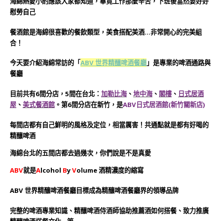
海綿熱愛小酌應該大家都知道，畢竟工作那麼辛苦，下班後當然要好好
慰勞自己
餐酒館是海綿很喜歡的餐飲類型，美食搭配美酒…非常開心的完美組
合！
今天要介紹海綿常訪的「
ABV 世界精釀啤酒餐廳
」是專業的啤酒通路與
餐廳
目前共有6間分店，5間在台北
：
加勒比海
、
地中海
、
閣樓
、
日式居酒
屋
、
美式餐酒館
。
第6間分店在新竹，是
ABV
日式居酒館(新竹關新店)
每間店都有自己鮮明的風格及定位，相當厲害！
共通點就是都有好喝的
精釀啤酒
海綿台北的五間店都去過幾次，你們說是不是真愛
ABV
就是
A
lcohol
B
y
V
olume 酒精濃度的縮寫
ABV 世界精釀啤酒餐廳目標成為精釀啤酒餐廳界的領導品牌
完整的啤酒專業知識、精釀啤酒侍酒師協助推薦酒如何搭餐、
致力推廣