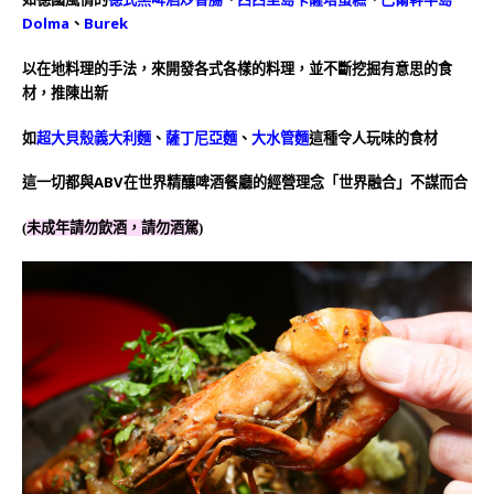
Dolma
、
Burek
以在地料理的手法，來開發各式各樣的料理，並不斷挖掘有意思的食
材，推陳出新
如
超大貝殼義大利麵
、
薩丁尼亞麵
、
大水管麵
這種令人玩味的食材
這一切都與ABV在世界精釀啤酒餐廳的經營理念「世界融合」不謀而合
(
未成年請勿飲酒，請勿酒駕
)