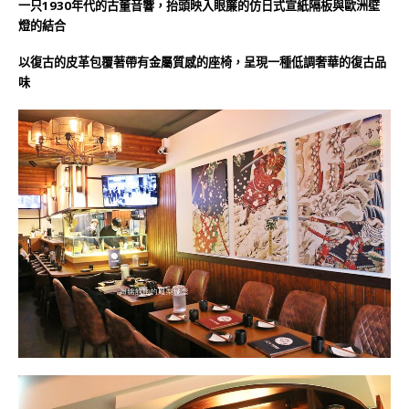
一只1930年代的古董音響，抬頭映入眼簾的仿日式宣紙隔板與歐洲壁
燈的結合
以復古的皮革包覆著帶有金屬質感的座椅，呈現一種低調奢華的復古品
味