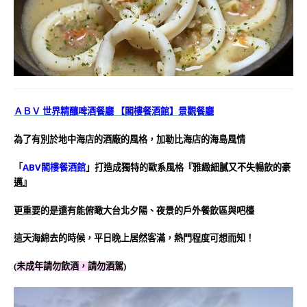
ＡＢＶ 世界精釀啤酒餐廳 【閣樓餐酒館】景觀餐廳
為了有別於地中海店的酒廠的風格，加勒比海店的海島風情
「
ABV閣樓餐酒館
」打造成獨特的歐系風格『雅緻細膩又不失暢飲的豪
邁』
更重要的是還有能俯瞰大台北夕陽、夜景的戶外餐飲區與吧檯
這天海綿去的時候，平日晚上居然客滿，熱門程度可想而知！
(
未成年請勿飲酒，請勿酒駕
)