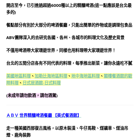
開店至今，已引進過超過6000種以上的精釀啤酒(這一點應該是台北最
多的)
餐點部分有別於大部分的啤酒餐廳，只能出簡單的炸物或是調理包食品
ABV團隊深入的去研究各國、各州、各城市的料理文化及歷史背景
不僅用啤酒帶大家環遊世界，同樣也用料理帶大家環遊世界！
台北的五間分店各有不同代表的料理，每季推出新菜，讓你永遠吃不膩
美國地區料理
、
加勒比海地區料理
、
地中海地區料理
、
閣樓餐酒館的歐
陸料理
、
日式居酒館-日式料理
(
未成年請勿飲酒，請勿酒駕
)
ＡＢＶ 世界精釀啤酒餐廳 【美式餐酒館】
走一種美國西部復古風格，
以原木裝潢、牛仔馬鞍、煤礦車、煤油吊
燈、鹿角裝飾