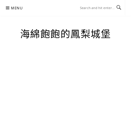
Skip
MENU
to
content
海綿飽飽的鳳梨城堡