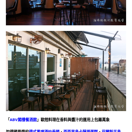
「
ABV閣樓餐酒館
」歐陸料理在香料與醬汁的運用上包羅萬象
如德國風情的
德式黑啤酒炒香腸
、
西西里島卡薩塔蛋糕
、
巴爾幹半島