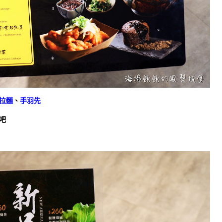
拉麵
、
手羽先
吧