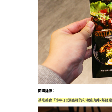
閱讀延伸：
基隆美食『小牛丁x深夜裡的和魂燒肉丼x基隆