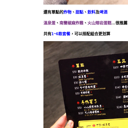
還有單點的
炸物
、
甜點
、
飲料
及
啤酒
溫泉蛋
、
南蠻椒麻炸雞
、
火山熔岩蛋糕
…很推薦
共有
1~6款套餐
，可以搭配組合更划算