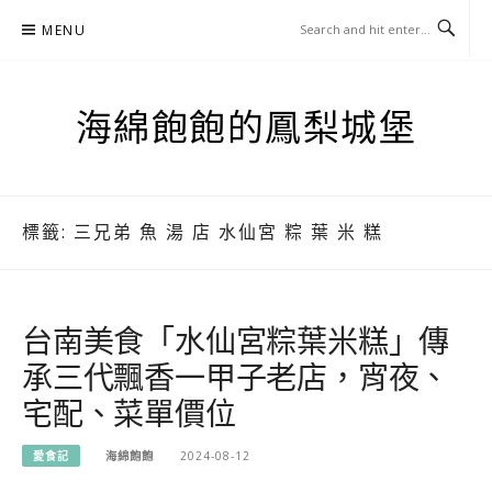
Skip
MENU
to
content
海綿飽飽的鳳梨城堡
標籤:
三兄弟 魚 湯 店 水仙宮 粽 葉 米 糕
台南美食「水仙宮粽葉米糕」傳
承三代飄香一甲子老店，宵夜、
宅配、菜單價位
愛食記
海綿飽飽
2024-08-12