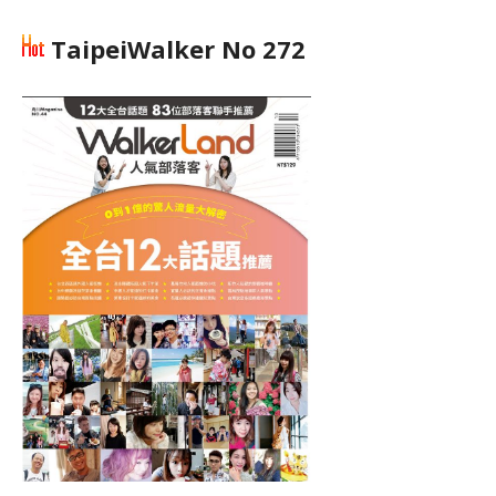
TaipeiWalker No 272