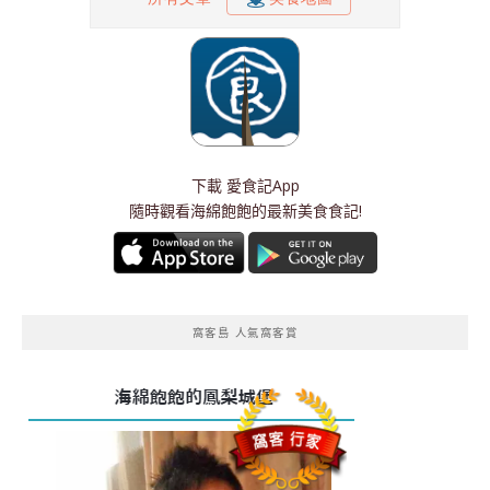
下載
愛食記App
隨時觀看海綿飽飽的最新美食食記!
窩客島 人氣窩客賞