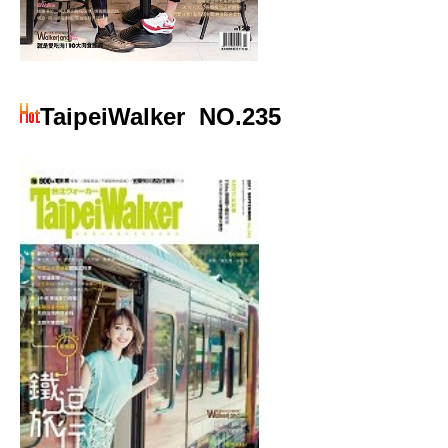
TaipeiWalker
NO.235