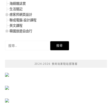
海綿雜誌賞
生活隨記
痞客邦網頁設計
聯成電腦-設計課程
英文課程
韓國旅遊自由行
搜
尋
關
鍵
2024-2026 食尚玩家駐站部落客
字: