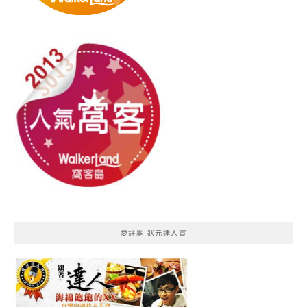
愛評網 狀元達人賞