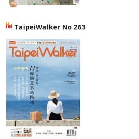
TaipeiWalker No 263