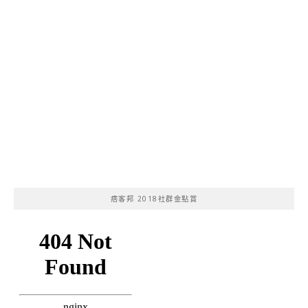
痞客邦 2018社群金點賞