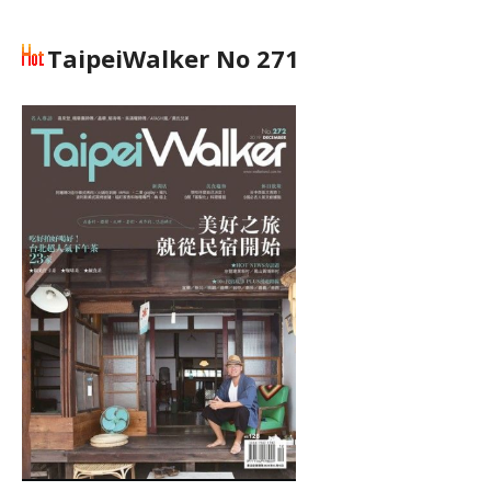
TaipeiWalker No 271