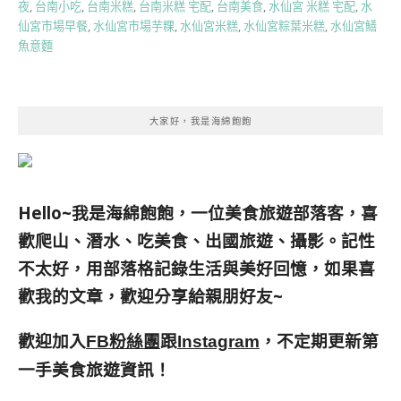
夜
,
台南小吃
,
台南米糕
,
台南米糕 宅配
,
台南美食
,
水仙宮 米糕 宅配
,
水
仙宮市場早餐
,
水仙宮市場芋粿
,
水仙宮米糕
,
水仙宮粽葉米糕
,
水仙宮鱔
魚意麵
大家好，我是海綿飽飽
Hello~我是海綿飽飽，一位美食旅遊部落客，
喜
歡爬山、潛水、吃美食、出國旅遊、攝影。
記性
不太好，用部落格記錄生活與美好回憶，
如果喜
歡我的文章，歡迎分享給親朋好友
~
歡迎加入
跟
，不定期更新第
FB粉絲團
Instagram
一手美食旅遊資訊！