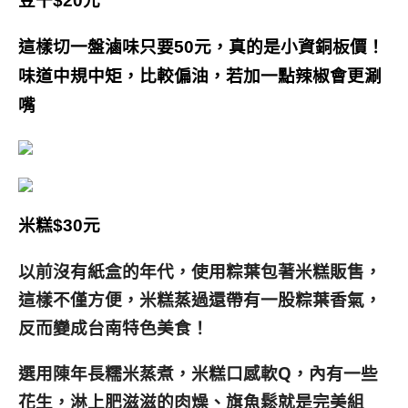
豆干$20元
這樣切一盤滷味只要50元，真的是小資銅板價！
味道中規中矩，比較偏油，若加一點辣椒會更涮
嘴
米糕$30元
以前沒有紙盒的年代，使用粽葉包著米糕販售，
這樣不僅方便，米糕蒸過還帶有一股粽葉香氣，
反而變成台南特色美食！
選用陳年長糯米蒸煮，米糕口感軟Q，內有一些
花生，淋上肥滋滋的肉燥、旗魚鬆就是完美組