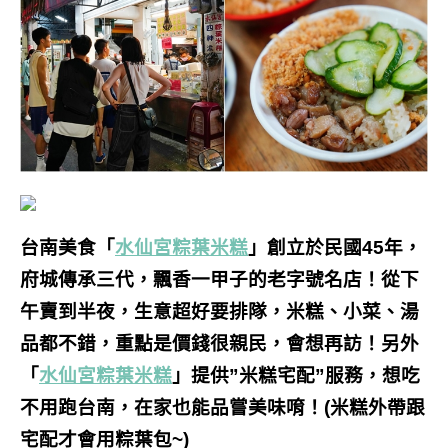
台南美食「
水仙宮粽葉米糕
」創立於民國45年，
府城傳承三代，飄香一甲子的老字號名店！從下
午賣到半夜，生意超好要排隊，米糕、小菜、湯
品都不錯，重點是價錢很親民，會想再訪！另外
「
水仙宮粽葉米糕
」
提供”米糕宅配”服務，想吃
不用跑台南，在家也能品嘗美味唷！(米糕外帶跟
宅配才會用粽葉包~)