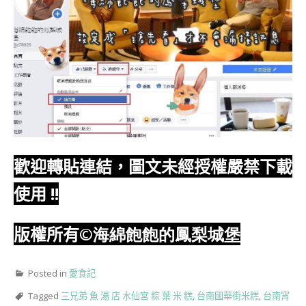
歡迎轉貼連結，圖文未經授權嚴禁下載
使用
!!
版權所有
©海綿飽飽的鳳梨城堡
Posted in
愛食記
Tagged
三兄弟 魚 湯 店 水仙宮 粽 葉 米 糕
,
台南國華街米糕
,
台南宵