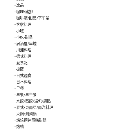
冰品
咖哩/豬排
咖啡廳/甜點/下午茶
客家料理
小吃
小吃-甜品
居酒屋/串燒
川湘料理
德式料理
愛食記
披薩
日式麵食
日本料理
早餐
早餐/早午餐
水餃/蒸餃/湯包/鍋貼
泰式/東南亞/南洋料理
火鍋/涮涮鍋
烘培麵包蛋糕甜點
烤鴨