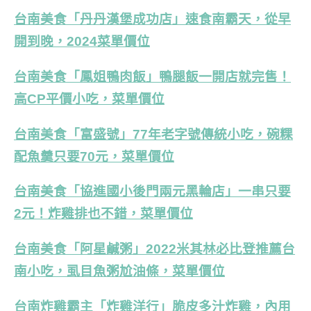
台南美食「丹丹漢堡成功店」速食南霸天，從早
開到晚，2024菜單價位
台南美食「鳳姐鴨肉飯」鴨腿飯一開店就完售！
高CP平價小吃，菜單價位
台南美食「富盛號」77年老字號傳統小吃，碗粿
配魚羹只要70元，菜單價位
台南美食「協進國小後門兩元黑輪店」一串只要
2元！炸雞排也不錯，菜單價位
台南美食「阿星鹹粥」2022米其林必比登推薦台
南小吃，虱目魚粥尬油條，菜單價位
台南炸雞霸主「炸雞洋行」脆皮多汁炸雞，內用