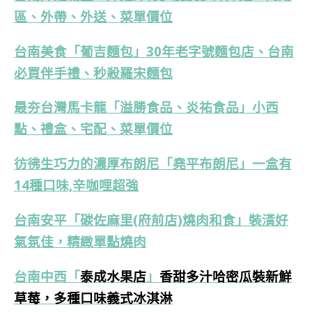
區、外帶、外送、菜單價位
台南美食「葡吉麵包」30年老字號麵包店、台南
必買伴手禮、秒殺羅宋麵包
最夯台灣馬卡龍「溢勝食品、炎祐食品」小西
點、禮盒、宅配、菜單價位
彷彿生巧力的濃厚布朗尼「堯平布朗尼」一盒有
14種口味,辛咖哩超強
台南安平「碳佐麻里(府前店)燒肉和食」裝潢好
氣氛佳，精緻單點燒肉
台南中西
「
泰成水果店
」
香甜多汁哈密瓜裝新鮮
草莓，多種口味義式冰淇淋