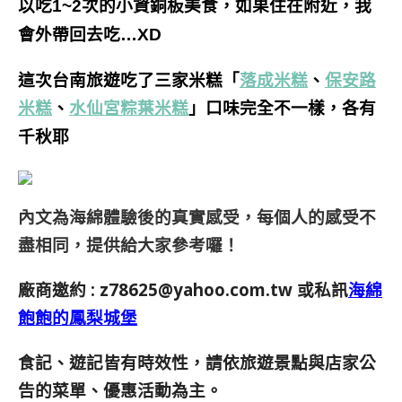
以吃1~2次的小資銅板美食，如果住在附近，我
會外帶回去吃…XD
這次台南旅遊吃了三家米糕「
落成米糕
、
保安路
米糕
、
不一樣，各有
水仙宮粽葉米糕
」口味完全
千秋耶
內文為海綿體驗後的真實感受，每個人的感受不
盡相同，提供給大家參考囉！
廠商邀約 :
z78625@yahoo.com.tw
或私訊
海綿
飽飽的鳳梨城堡
食記、遊記皆有時效性，請依旅遊景點與店家公
告的菜單、優惠活動為主。