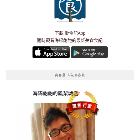
下載
愛食記App
隨時觀看海綿飽飽的最新美食食記!
窩客島 人氣窩客賞