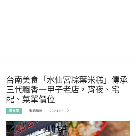
台南美食「水仙宮粽葉米糕」傳承
三代飄香一甲子老店，宵夜、宅
配、菜單價位
愛食記
海綿飽飽
2024-08-12