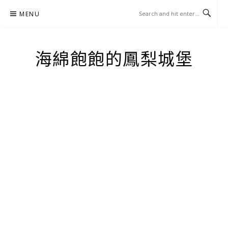
Skip
MENU
to
content
海綿飽飽的鳳梨城堡