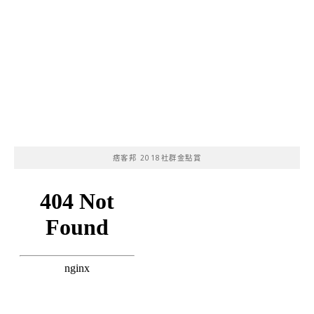
痞客邦 2018社群金點賞