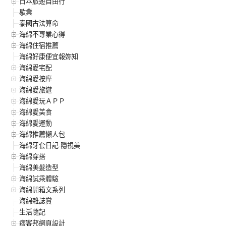
日本旅遊自由行
歇業
泰國古法算命
海綿不專業心得
海綿住宿推薦
海綿好康便宜報妳知
海綿愛宅配
海綿愛按摩
海綿愛旅遊
海綿愛玩ＡＰＰ
海綿愛美食
海綿愛運動
海綿推薦懶人包
海綿牙套日記-隱視美
海綿穿搭
海綿美髮造型
海綿試乘體驗
海綿開箱文系列
海綿雜誌賞
生活隨記
痞客邦網頁設計