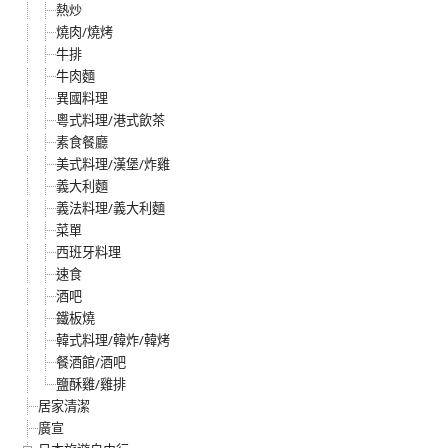
熱炒
燒肉/燒烤
牛排
牛肉麵
異國料理
粵式料理/港式飲茶
素食餐廳
美式料理/漢堡/炸雞
義大利麵
義法料理/義大利麵
菜單
西班牙料理
速食
酒吧
鐵板燒
韓式料理/韓炸/韓烤
餐酒館/酒吧
鹽酥雞/雞排
居家清潔
廣宣