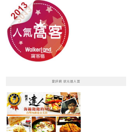
愛評網 狀元達人賞