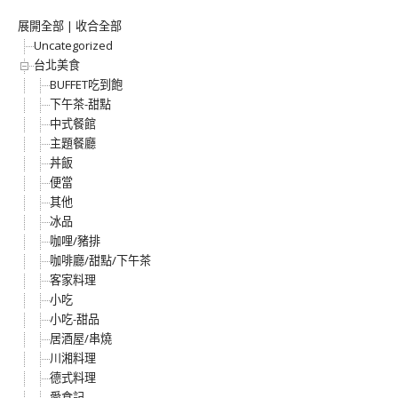
展開全部
|
收合全部
Uncategorized
台北美食
BUFFET吃到飽
下午茶-甜點
中式餐館
主題餐廳
丼飯
便當
其他
冰品
咖哩/豬排
咖啡廳/甜點/下午茶
客家料理
小吃
小吃-甜品
居酒屋/串燒
川湘料理
德式料理
愛食記