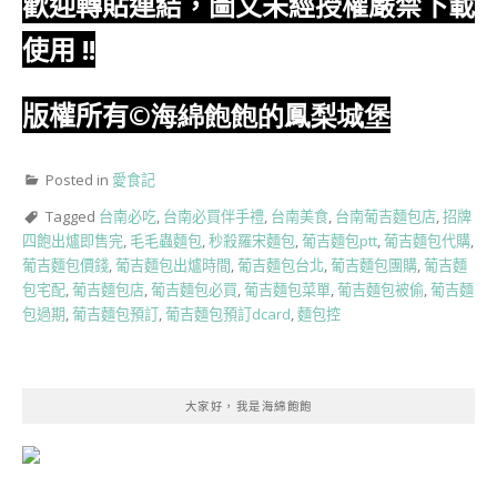
歡迎轉貼連結，圖文未經授權嚴禁下載
使用
!!
版權所有
©海綿飽飽的鳳梨城堡
Posted in
愛食記
Tagged
台南必吃
,
台南必買伴手禮
,
台南美食
,
台南葡吉麵包店
,
招牌
四飽出爐即售完
,
毛毛蟲麵包
,
秒殺羅宋麵包
,
葡吉麵包ptt
,
葡吉麵包代購
,
葡吉麵包價錢
,
葡吉麵包出爐時間
,
葡吉麵包台北
,
葡吉麵包團購
,
葡吉麵
包宅配
,
葡吉麵包店
,
葡吉麵包必買
,
葡吉麵包菜單
,
葡吉麵包被偷
,
葡吉麵
包過期
,
葡吉麵包預訂
,
葡吉麵包預訂dcard
,
麵包控
大家好，我是海綿飽飽