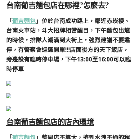
台南葡吉麵包店在哪裡?怎麼去?
「
葡吉麵包
」位於台南成功路上，鄰近赤崁樓、
台南火車站，斗大招牌相當醒目，下午麵包出爐
的時候，排隊人潮滿到大街上，強烈建議不要違
停，有警察會巡邏開單!!!
店面後方的天下飯店，
旁邊設有臨時停車場，下午
13:00
至
16:00
可以臨
時停車
台南葡吉麵包店的店內環境
「
葡吉麵包
」整間店不算大，擠到水洩不通的程