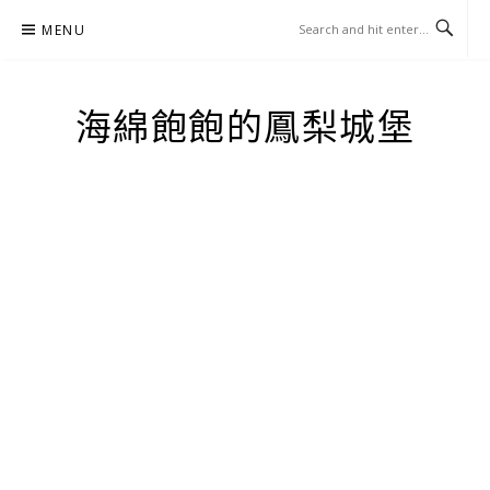
Skip
MENU
to
content
海綿飽飽的鳳梨城堡