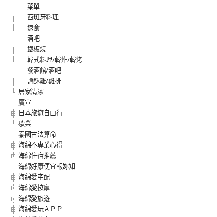
菜單
西班牙料理
速食
酒吧
鐵板燒
韓式料理/韓炸/韓烤
餐酒館/酒吧
鹽酥雞/雞排
居家清潔
廣宣
日本旅遊自由行
歇業
泰國古法算命
海綿不專業心得
海綿住宿推薦
海綿好康便宜報妳知
海綿愛宅配
海綿愛按摩
海綿愛旅遊
海綿愛玩ＡＰＰ