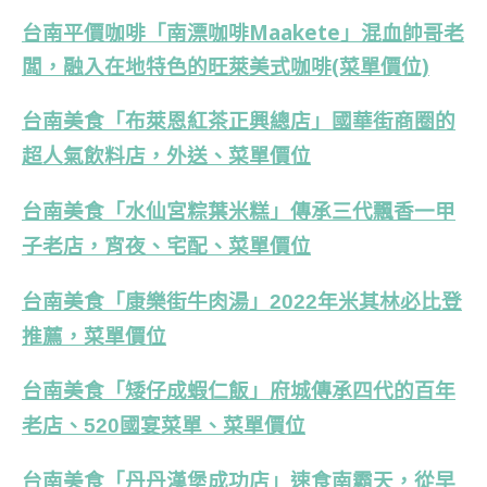
台南平價咖啡「南漂咖啡Maakete」混血帥哥老
闆，融入在地特色的旺萊美式咖啡(菜單價位)
台南美食「布萊恩紅茶正興總店」國華街商圈的
超人氣飲料店，外送、菜單價位
台南美食「水仙宮粽葉米糕」傳承三代飄香一甲
子老店，宵夜、宅配、菜單價位
台南美食「康樂街牛肉湯」2022年米其林必比登
推薦，菜單價位
台南美食「矮仔成蝦仁飯」府城傳承四代的百年
老店、520國宴菜單、菜單價位
台南美食「丹丹漢堡成功店」速食南霸天，從早