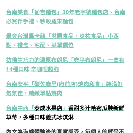
台南美食「葡吉麵包」30年老字號麵包店、台南
必買伴手禮、秒殺羅宋麵包
最夯台灣馬卡龍「溢勝食品、炎祐食品」小西
點、禮盒、宅配、菜單價位
彷彿生巧力的濃厚布朗尼「堯平布朗尼」一盒有
14種口味,辛咖哩超強
台南安平「碳佐麻里(府前店)燒肉和食」裝潢好
氣氛佳，精緻單點燒肉
台南中西
「
泰成水果店
」
香甜多汁哈密瓜裝新鮮
草莓，多種口味義式冰淇淋
內文為海綿體驗後的真實感受，每個人的感受不