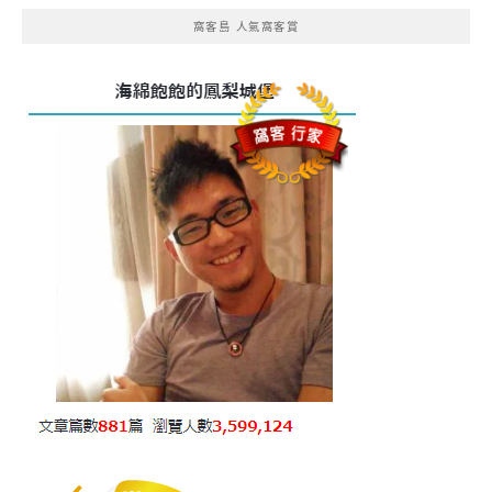
窩客島 人氣窩客賞