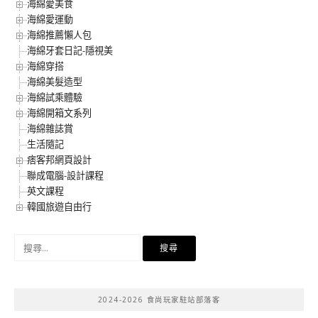
海綿愛美食
海綿愛運動
海綿推薦懶人包
海綿牙套日記-隱視美
海綿穿搭
海綿美髮造型
海綿試乘體驗
海綿開箱文系列
海綿雜誌賞
生活隨記
痞客邦網頁設計
聯成電腦-設計課程
英文課程
韓國旅遊自由行
搜
尋
關
鍵
2024-2026 食尚玩家駐站部落客
字: