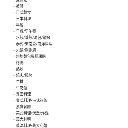
披薩
日式麵食
日本料理
早餐
早餐/早午餐
水餃/蒸餃/湯包/鍋貼
泰式/東南亞/南洋料理
火鍋/涮涮鍋
烘培麵包蛋糕甜點
烤鴨
熱炒
燒肉/燒烤
牛排
牛肉麵
異國料理
粵式料理/港式飲茶
素食餐廳
美式料理/漢堡/炸雞
義大利麵
義法料理/義大利麵