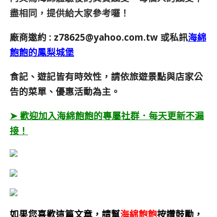
盡相同，提供給大家參考囉！
廠商邀約 :
z78625@yahoo.com.tw
或私訊
海綿
飽飽的鳳梨城堡
食記、遊記皆有時效性，請依旅遊景點與店家公
告的菜單、優惠活動為主。
➤ 歡迎加入海綿飽飽的專屬社群．每天更新不漏
接！
如果您喜歡這篇文章，請幫
海綿飽飽
按讚鼓勵，