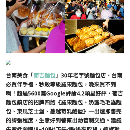
台南美食「
葡吉麵包
」30年老字號麵包店、台南
必買伴手禮、秒殺等級羅宋麵包，晚來買不到
啊！超過5600篇Google評論4.2顆星好評，
葡吉
麵包鎮店的招牌四飽《羅宋麵包、奶露毛毛蟲麵
包、東風芝士堡、蔓越莓乳酪堡》一出爐即售完
的誇張程度，生意好到警察出動管制交通。建議
先電話預購(8~10點)下午4點後來取貨，這樣就