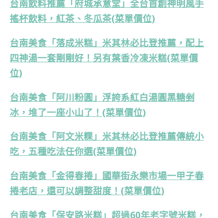
台南飲料推薦「府城承意堂」全台首創神明風手
搖杯飲料，紅茶、冬瓜茶(菜單價位)
台南美食「落成米糕」米其林必比登推薦，配上
四神湯一套剛剛好！另有葉香冷凍米糕(菜單價
位)
台南美食「阿川粉圓」浮誇系紅白湯圓黑糖剉
冰，堆了一座小山了！(菜單價位)
台南美食「阿文米粿」米其林必比登推薦傳統小
吃，五種吃法任你選(菜單價位)
台南美食「金得春捲」國華街永樂市場一甲子春
捲老店，還可以調整甜度！(菜單價位)
台南美食「保安路米糕」超過60年老字號米糕，