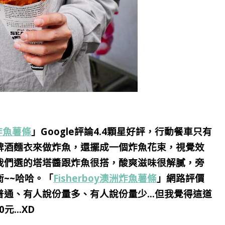
洲炸魚薯條
」
Google評論4.4顆星好評，
行動餐車只有
啤酒麵衣來做炸魚，還擺成一個炸魚花束，視覺效
我們選的塔塔醬跟炸魚很搭，酸爽滋味很解膩，旁
~~哈哈。「
Fisherboy澳洲炸魚薯條
」網路評價
普通、有人說份量多、有人說份量少…但我覺得這道
0元…XD