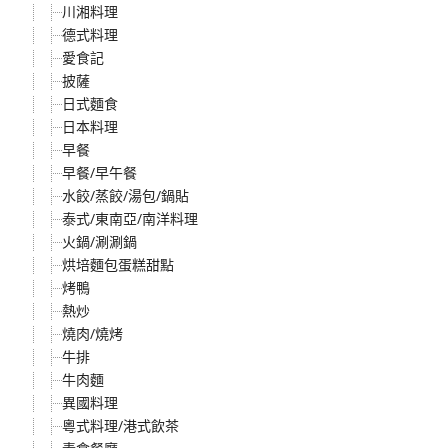
川湘料理
德式料理
愛食記
披薩
日式麵食
日本料理
早餐
早餐/早午餐
水餃/蒸餃/湯包/鍋貼
泰式/東南亞/南洋料理
火鍋/涮涮鍋
烘培麵包蛋糕甜點
烤鴨
熱炒
燒肉/燒烤
牛排
牛肉麵
異國料理
粵式料理/港式飲茶