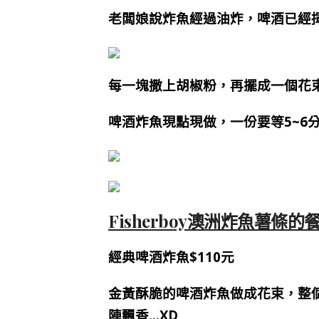
老闆娘說炸魚經過油炸，啤酒已經揮
每一塊撒上胡椒粉，再擺成一個花
啤酒炸魚現點現做，一份要等5~6
Fisherboy澳洲炸魚薯條的
經典啤酒炸魚$110元
金黃酥脆的啤酒炸魚做成花束，整
陣飄香…XD