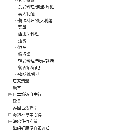
素食餐廳
美式料理/漢堡/炸雞
義大利麵
義法料理/義大利麵
菜單
西班牙料理
速食
酒吧
鐵板燒
韓式料理/韓炸/韓烤
餐酒館/酒吧
鹽酥雞/雞排
居家清潔
廣宣
日本旅遊自由行
歇業
泰國古法算命
海綿不專業心得
海綿住宿推薦
海綿好康便宜報妳知