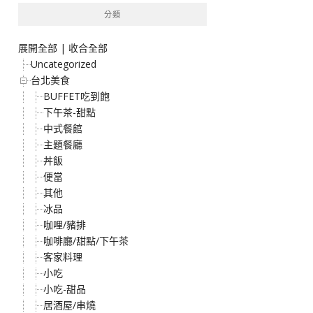
分類
展開全部
|
收合全部
Uncategorized
台北美食
BUFFET吃到飽
下午茶-甜點
中式餐館
主題餐廳
丼飯
便當
其他
冰品
咖哩/豬排
咖啡廳/甜點/下午茶
客家料理
小吃
小吃-甜品
居酒屋/串燒