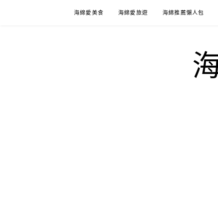
Skip
海綿愛美食
海綿愛旅遊
海綿推薦懶人包
to
content