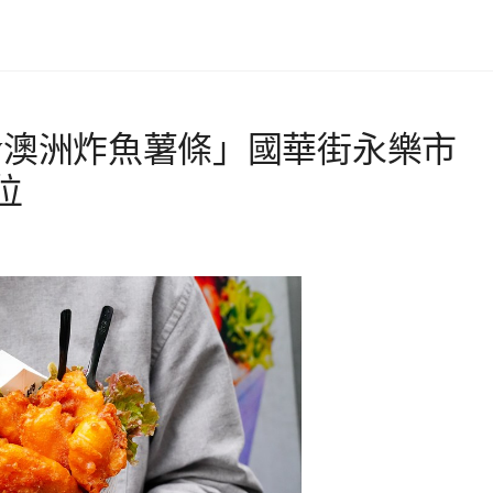
boy澳洲炸魚薯條」國華街永樂市
位