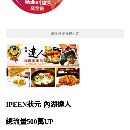
愛評網 狀元達人賞
IPEEN狀元-內湖達人
總流量500萬UP