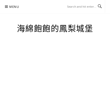
Skip
MENU
to
content
海綿飽飽的鳳梨城堡