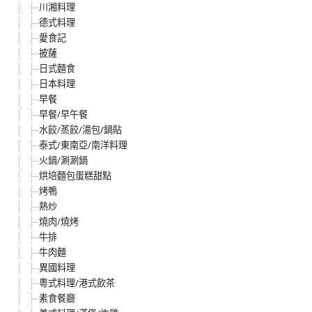
川湘料理
德式料理
愛食記
披薩
日式麵食
日本料理
早餐
早餐/早午餐
水餃/蒸餃/湯包/鍋貼
泰式/東南亞/南洋料理
火鍋/涮涮鍋
烘培麵包蛋糕甜點
烤鴨
熱炒
燒肉/燒烤
牛排
牛肉麵
異國料理
粵式料理/港式飲茶
素食餐廳