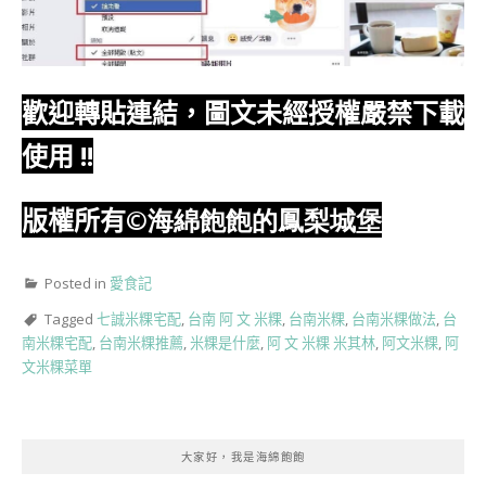
歡迎轉貼連結，圖文未經授權嚴禁下載
使用
!!
版權所有
©海綿飽飽的鳳梨城堡
Posted in
愛食記
Tagged
七誠米粿宅配
,
台南 阿 文 米粿
,
台南米粿
,
台南米粿做法
,
台
南米粿宅配
,
台南米粿推薦
,
米粿是什麼
,
阿 文 米粿 米其林
,
阿文米粿
,
阿
文米粿菜單
大家好，我是海綿飽飽