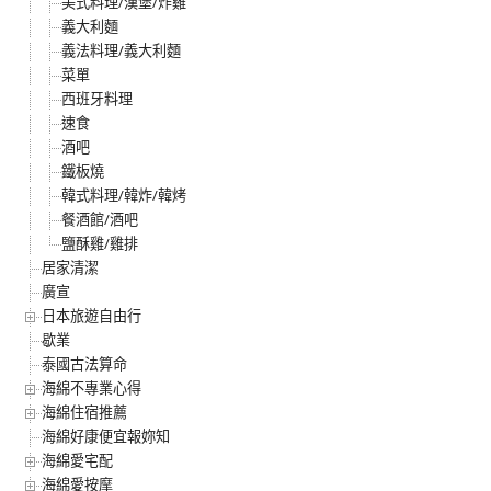
美式料理/漢堡/炸雞
義大利麵
義法料理/義大利麵
菜單
西班牙料理
速食
酒吧
鐵板燒
韓式料理/韓炸/韓烤
餐酒館/酒吧
鹽酥雞/雞排
居家清潔
廣宣
日本旅遊自由行
歇業
泰國古法算命
海綿不專業心得
海綿住宿推薦
海綿好康便宜報妳知
海綿愛宅配
海綿愛按摩