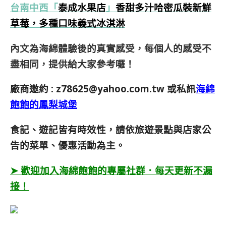
台南中西
「
泰成水果店
」
香甜多汁哈密瓜裝新鮮
草莓，多種口味義式冰淇淋
內文為海綿體驗後的真實感受，每個人的感受不
盡相同，提供給大家參考囉！
廠商邀約 :
z78625@yahoo.com.tw
或私訊
海綿
飽飽的鳳梨城堡
食記、遊記皆有時效性，請依旅遊景點與店家公
告的菜單、優惠活動為主。
➤ 歡迎加入海綿飽飽的專屬社群．每天更新不漏
接！