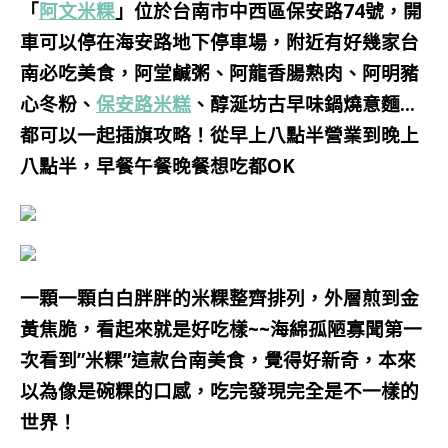
「
阿文米粿
」位於台南市中西區保安路74號，開
車可以停在海安路地下停車場，附近有好幾家台
南必吃美食，阿堂鹹粥、阿龍香腸熟肉、阿明豬
心冬粉、
保安路米糕
、醇涎坊古早味鍋燒意麵…
都可以一起插旗攻略！從早上八點半營業到晚上
八點半，早餐午餐晚餐想吃都OK
一顆一顆白白胖胖的米粿整齊排列，外層煎到金
黃焦脆，看起來就是好吃樣~~海綿孤陋寡聞第一
次看到”米粿”這款台南美食，覺得好新奇，本來
以為像是碗粿的口感，吃完發現完全是不一樣的
世界！