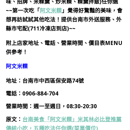
味、招牌、米粿羹、炒米粿、粿羹拌飯)任你選
~~第一次
吃
「
阿文米粿
」覺得好驚豔的美味，會
想再訪試試其他吃法！提供台南市外送服務、外
縣市宅配(711冷凍店到店)~~
附上店家地址、電話、營業時間、價目表MENU
供參考！
阿文米粿
地址：台南市中西區保安路74號
電話：
0906-884-704
營業時間：週一至週日，08:30-20:30
原文：
台南美食「阿文米粿」米其林必比登推薦
傳統小吃，五種吃法任你選(菜單價位)