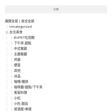
分類
展開全部
|
收合全部
Uncategorized
台北美食
BUFFET吃到飽
下午茶-甜點
中式餐館
主題餐廳
丼飯
便當
其他
冰品
咖哩/豬排
咖啡廳/甜點/下午茶
客家料理
小吃
小吃-甜品
居酒屋/串燒