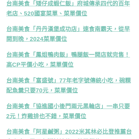
台南美食「矮仔成蝦仁飯」府城傳承四代的百年
老店、520國宴菜單、菜單價位
台南美食「丹丹漢堡成功店」速食南霸天，從早
開到晚，2024菜單價位
台南美食「鳳姐鴨肉飯」鴨腿飯一開店就完售！
高CP平價小吃，菜單價位
台南美食「富盛號」77年老字號傳統小吃，碗粿
配魚羹只要70元，菜單價位
台南美食「協進國小後門兩元黑輪店」一串只要
2元！炸雞排也不錯，菜單價位
台南美食「阿星鹹粥」2022米其林必比登推薦台