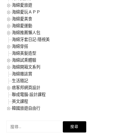
海綿愛旅遊
海綿愛玩ＡＰＰ
海綿愛美食
海綿愛運動
海綿推薦懶人包
海綿牙套日記-隱視美
海綿穿搭
海綿美髮造型
海綿試乘體驗
海綿開箱文系列
海綿雜誌賞
生活隨記
痞客邦網頁設計
聯成電腦-設計課程
英文課程
韓國旅遊自由行
搜
尋
關