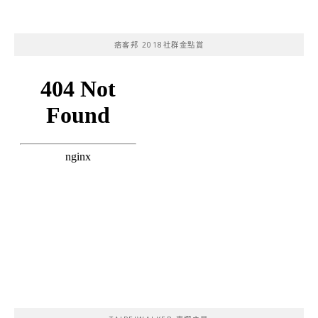
痞客邦 2018社群金點賞