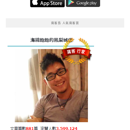
窩客島 人氣窩客賞