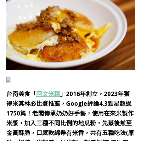
台南美食「
阿文米粿
」
2016年創立，2023年獲
得
米其林必比登推薦，Google評論4.3顆星超過
1750篇！
老闆傳承奶奶好手藝，使用在來米製作
米漿，加入三種不同比例的地瓜粉，先蒸後煎至
金黃酥脆，口感軟綿帶有米香，共有五種吃法(原