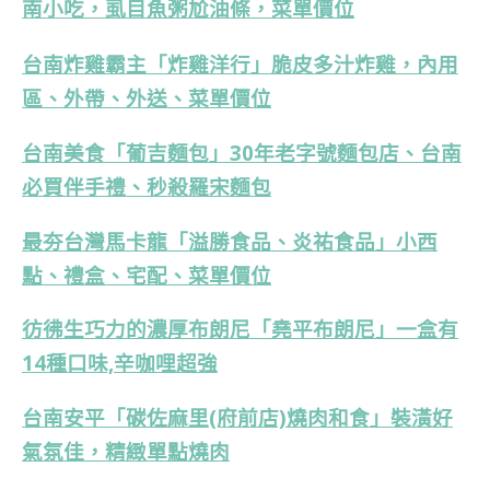
南小吃，虱目魚粥尬油條，菜單價位
台南炸雞霸主「炸雞洋行」脆皮多汁炸雞，內用
區、外帶、外送、菜單價位
台南美食「葡吉麵包」30年老字號麵包店、台南
必買伴手禮、秒殺羅宋麵包
最夯台灣馬卡龍「溢勝食品、炎祐食品」小西
點、禮盒、宅配、菜單價位
彷彿生巧力的濃厚布朗尼「堯平布朗尼」一盒有
14種口味,辛咖哩超強
台南安平「碳佐麻里(府前店)燒肉和食」裝潢好
氣氛佳，精緻單點燒肉