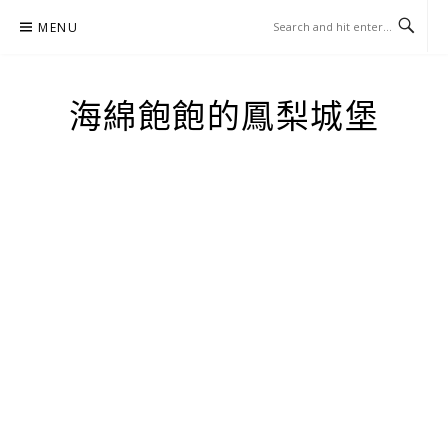
Skip
MENU
to
content
海綿飽飽的鳳梨城堡