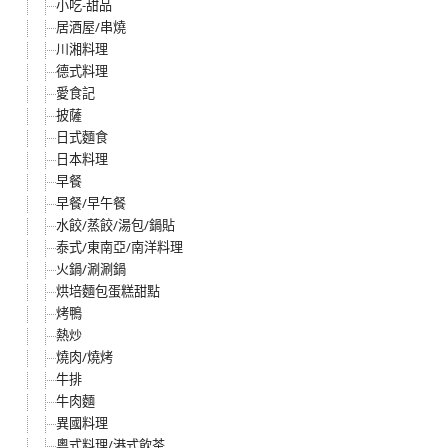
小吃-甜品
居酒屋/串燒
川湘料理
德式料理
愛食記
披薩
日式麵食
日本料理
早餐
早餐/早午餐
水餃/蒸餃/湯包/鍋貼
泰式/東南亞/南洋料理
火鍋/涮涮鍋
烘培麵包蛋糕甜點
烤鴨
熱炒
燒肉/燒烤
牛排
牛肉麵
異國料理
粵式料理/港式飲茶