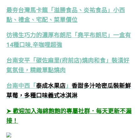
最夯台灣馬卡龍「溢勝食品、炎祐食品」小西
點、禮盒、宅配、菜單價位
彷彿生巧力的濃厚布朗尼「堯平布朗尼」一盒有
14種口味,辛咖哩超強
台南安平「碳佐麻里(府前店)燒肉和食」裝潢好
氣氛佳，精緻單點燒肉
台南中西
「
泰成水果店
」
香甜多汁哈密瓜裝新鮮
草莓，多種口味義式冰淇淋
➤ 歡迎加入海綿飽飽的專屬社群．每天更新不漏
接！