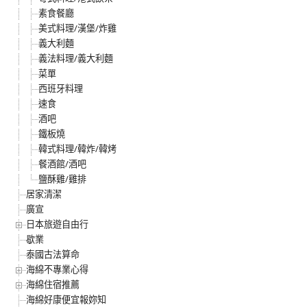
素食餐廳
美式料理/漢堡/炸雞
義大利麵
義法料理/義大利麵
菜單
西班牙料理
速食
酒吧
鐵板燒
韓式料理/韓炸/韓烤
餐酒館/酒吧
鹽酥雞/雞排
居家清潔
廣宣
日本旅遊自由行
歇業
泰國古法算命
海綿不專業心得
海綿住宿推薦
海綿好康便宜報妳知