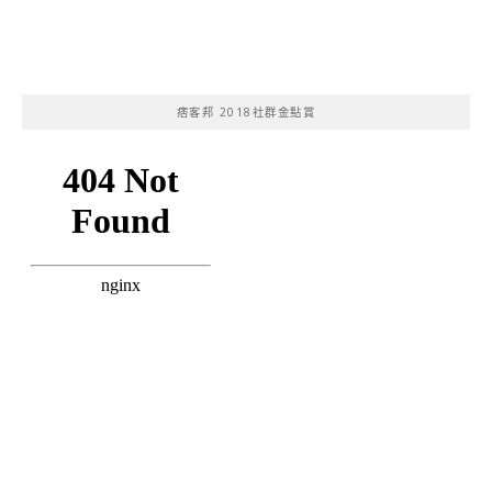
痞客邦 2018社群金點賞