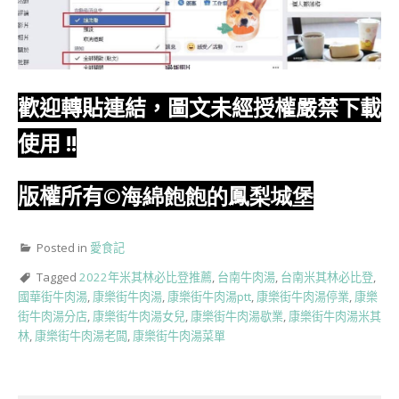
歡迎轉貼連結，圖文未經授權嚴禁下載
使用
!!
版權所有
©海綿飽飽的鳳梨城堡
Posted in
愛食記
Tagged
2022年米其林必比登推薦
,
台南牛肉湯
,
台南米其林必比登
,
國華街牛肉湯
,
康樂街牛肉湯
,
康樂街牛肉湯ptt
,
康樂街牛肉湯停業
,
康樂
街牛肉湯分店
,
康樂街牛肉湯女兒
,
康樂街牛肉湯歇業
,
康樂街牛肉湯米其
林
,
康樂街牛肉湯老闆
,
康樂街牛肉湯菜單