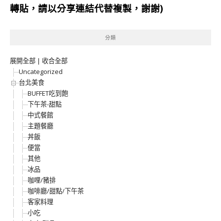
轉貼，請以分享連結代替複製，謝謝)
分類
展開全部
|
收合全部
Uncategorized
台北美食
BUFFET吃到飽
下午茶-甜點
中式餐館
主題餐廳
丼飯
便當
其他
冰品
咖哩/豬排
咖啡廳/甜點/下午茶
客家料理
小吃