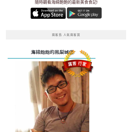
隨時觀看海綿飽飽的最新美食食記!
窩客島 人氣窩客賞