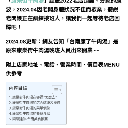
「
康樂街牛肉湯
」經歷2022老店頂讓、分家的風
波，2024.04因老闆身體狀況不佳而歇業，聽說
老闆娘正在訓練接班人，讓我們一起等待老店回
歸吧！
2024.08更新：網友告知「台南康了牛肉湯」是
原來康樂街牛肉湯晚班人員出來開業~~
附上店家地址、電話、營業時間、價目表MENU
供參考
內容目錄
康樂街牛肉湯在哪裡?怎麼去?
康樂街牛肉湯的店內環境及座位
康樂街牛肉湯的菜單價位
康樂街牛肉湯的餐點介紹
閱讀延伸-台南美食推薦