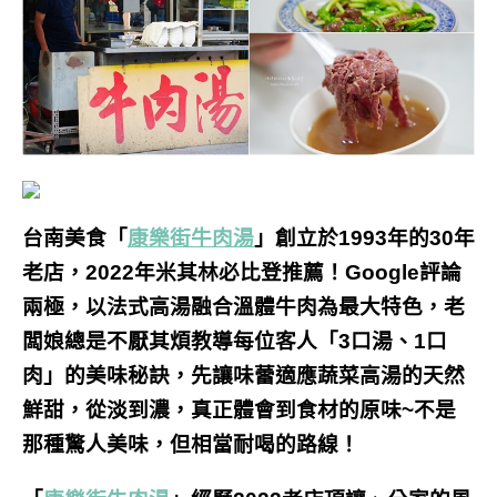
台南美食「
康樂街牛肉湯
」
創立於1993年的30年
老店，
2022年米其林必比登推薦！Google評論
兩極，以法式高湯融合溫體牛肉為最大特色，老
闆娘總是不厭其煩教導每位客人「3口湯、1口
肉」的美味秘訣，先讓味蕾適應蔬菜高湯
的
天然
鮮甜，從淡到濃，真正體會到食材的原味~不是
那種驚人美味，但相當耐喝的路線！