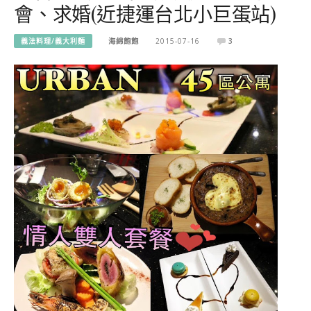
會、求婚(近捷運台北小巨蛋站)
義法料理/義大利麵
海綿飽飽
2015-07-16
3