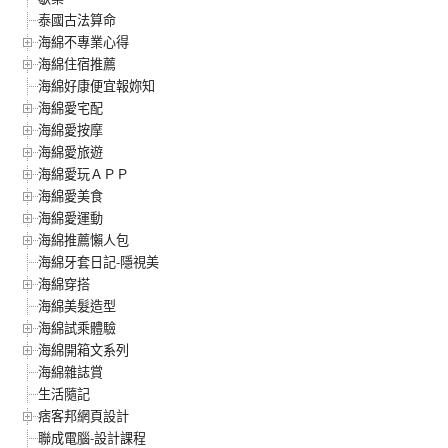
泰國古法算命
海綿不專業心得
海綿住宿推薦
海綿好康便宜報妳知
海綿愛宅配
海綿愛按摩
海綿愛旅遊
海綿愛玩ＡＰＰ
海綿愛美食
海綿愛運動
海綿推薦懶人包
海綿牙套日記-隱視美
海綿穿搭
海綿美髮造型
海綿試乘體驗
海綿開箱文系列
海綿雜誌賞
生活隨記
痞客邦網頁設計
聯成電腦-設計課程