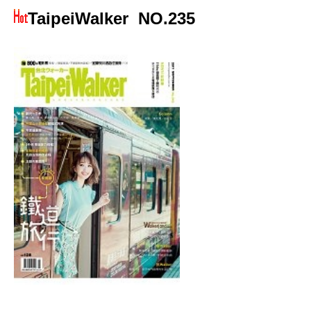
TaipeiWalker
NO.235