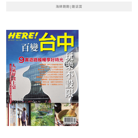
海綿飽飽|雜誌賞