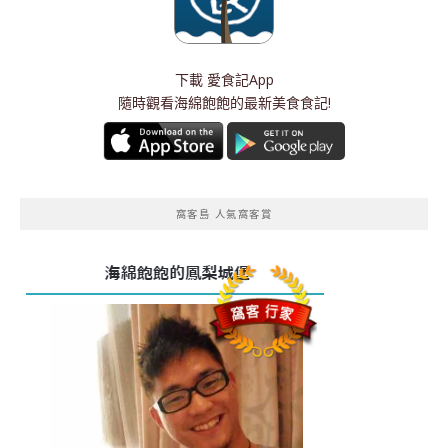
下載
愛食記App
隨時觀看海綿飽飽的最新美食食記!
窩客島 人氣窩客賞