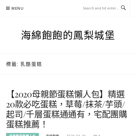
Skip
MENU
to
content
海綿飽飽的鳳梨城堡
標籤:
乳酪蛋糕
【2020母親節蛋糕懶人包】精選
20款必吃蛋糕，草莓/抹茶/芋頭/
起司/千層蛋糕通通有，宅配團購
蛋糕推薦！
母親節蛋糕懶人包
海綿飽飽
2020-03-29
1