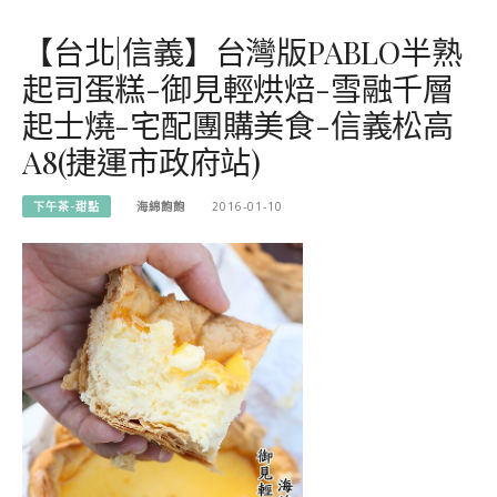
【台北|信義】台灣版PABLO半熟
起司蛋糕-御見輕烘焙-雪融千層
起士燒-宅配團購美食-信義松高
A8(捷運市政府站)
下午茶-甜點
海綿飽飽
2016-01-10