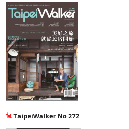
TaipeiWalker No 272