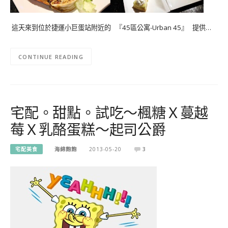
這天來到位於捷運小巨蛋站附近的 『45區公寓-Urban 45』 提供…
CONTINUE READING
宅配。甜點。試吃～楓糖Ｘ蔓越
莓Ｘ乳酪蛋糕～起司公爵
宅配美食
海綿飽飽
2013-05-20
3