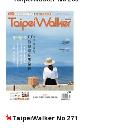
TaipeiWalker No 271