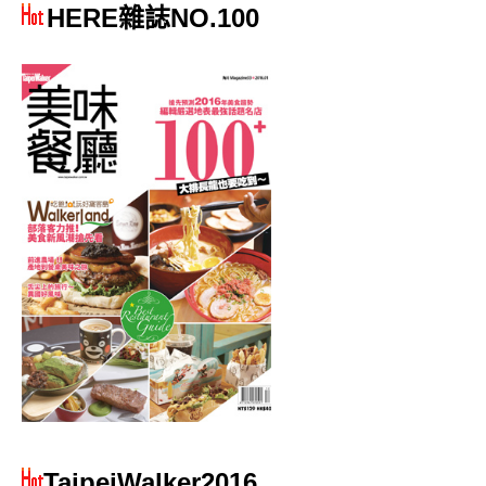
HERE雜誌NO.100
TaipeiWalker2016