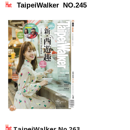
TaipeiWalker NO.245
TaipeiWalker No 263