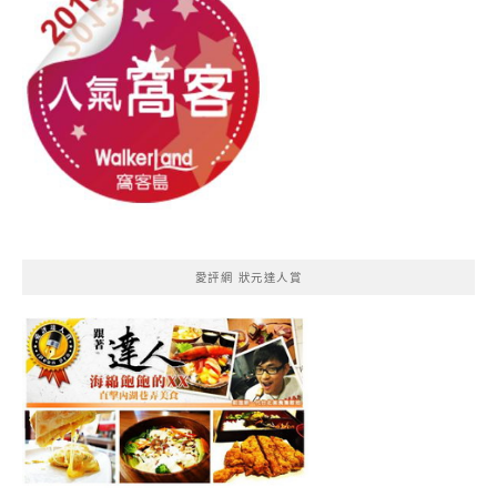
愛評網 狀元達人賞