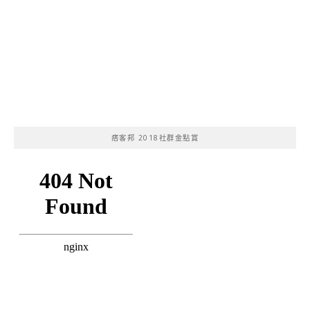
痞客邦 2018社群金點賞