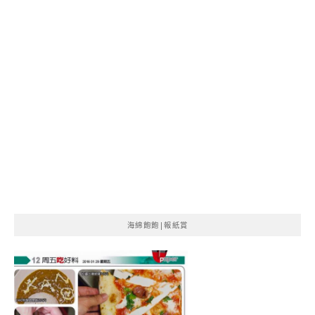
海綿飽飽|報紙賞