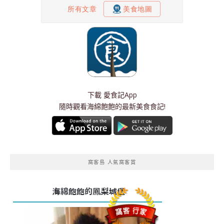
下載
愛食記App
隨時觀看海綿飽飽的最新美食食記!
窩客島 人氣窩客賞