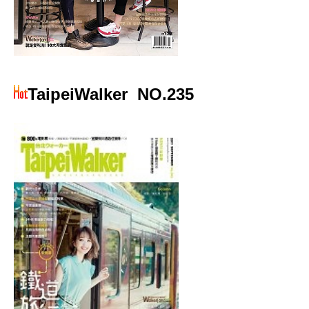
TaipeiWalker
NO.235