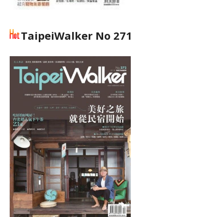
TaipeiWalker No 271