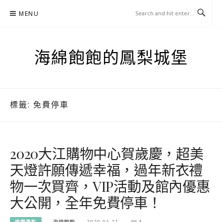
Skip
MENU
to
content
海綿飽飽的鳳梨城堡
標籤:
免費停車
2020大江購物中心賀歲慶，超美
天燈許願傳遞幸福，過年新衣禮
物一次買齊，VIP活動及館內優惠
大公開，全年免費停車！
桃園景點
海綿飽飽
2020-01-21
1