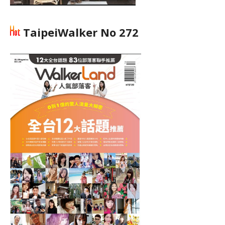
TaipeiWalker No 272