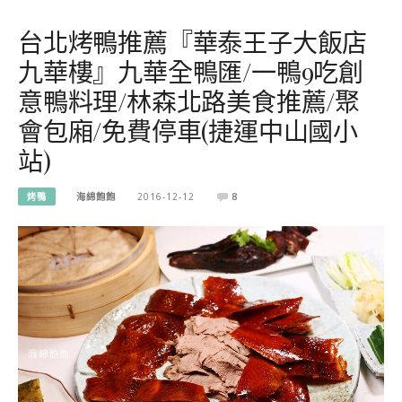
台北烤鴨推薦『華泰王子大飯店
九華樓』九華全鴨匯/一鴨9吃創
意鴨料理/林森北路美食推薦/聚
會包廂/免費停車(捷運中山國小
站)
烤鴨
海綿飽飽
2016-12-12
8