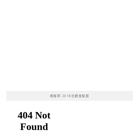
痞客邦 2018社群金點賞