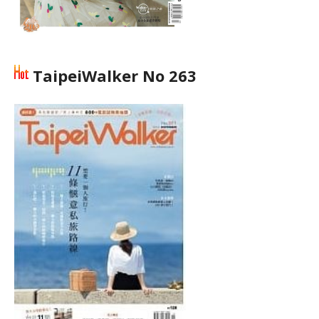
TaipeiWalker No 263