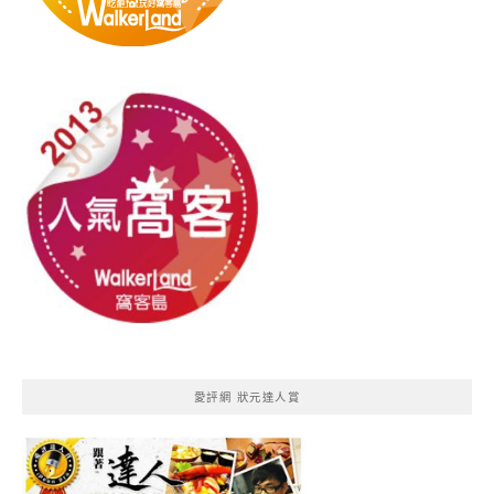
愛評網 狀元達人賞