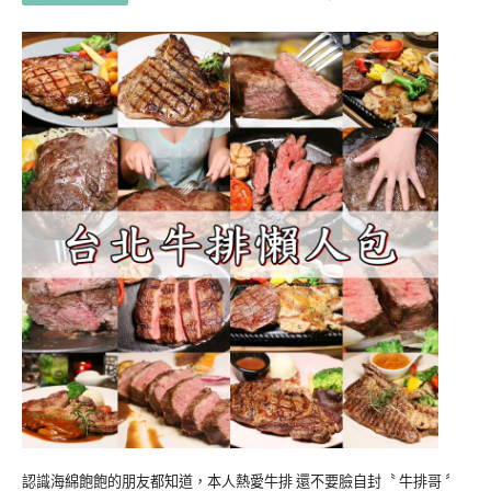
認識海綿飽飽的朋友都知道，本人熱愛牛排 還不要臉自封〝 牛排哥 〞