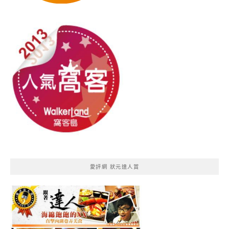
愛評網 狀元達人賞