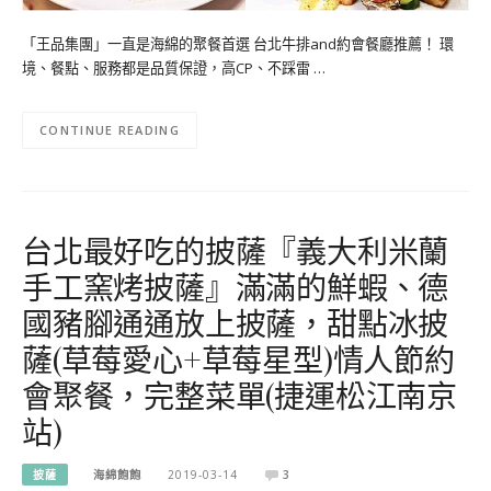
「王品集團」一直是海綿的聚餐首選 台北牛排and約會餐廳推薦！ 環
境、餐點、服務都是品質保證，高CP、不踩雷 …
CONTINUE READING
台北最好吃的披薩『義大利米蘭
手工窯烤披薩』滿滿的鮮蝦、德
國豬腳通通放上披薩，甜點冰披
薩(草莓愛心+草莓星型)情人節約
會聚餐，完整菜單(捷運松江南京
站)
披薩
海綿飽飽
2019-03-14
3