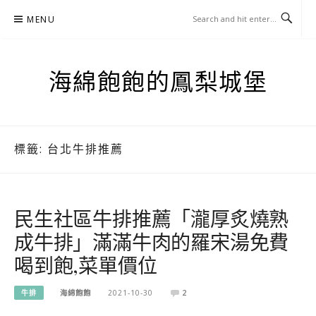
Skip
MENU
to
content
海綿飽飽的鳳梨城堡
標籤:
台北牛排推薦
民生社區牛排推薦「瀧厚炙燒熟
成牛排」滿滿牛肉的羅宋湯免費
喝到飽,菜單價位
牛排
海綿飽飽
2021-10-30
2