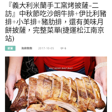
『義大利米蘭手工窯烤披薩-二
訪』中秋節吃沙朗牛排+伊比利豬
排+小羊排+豬肋排，還有美味月
餅披薩，完整菜單(捷運松江南京
站)
披薩
海綿飽飽
2017-10-05
6