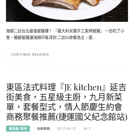
海綿二訪台北最強披薩摟！ 『義大利米蘭手工窯烤披薩』 一訪吃了小
卷、豬腳披薩讓海綿印象深刻 二訪以排餐為主，還…
CONTINUE READING
東區法式料理『JE kitchen』延吉
街美食，五星級主廚，九月新菜
單，套餐型式，情人節慶生約會
商務聚餐推薦(捷運國父紀念館站)
餐酒館/酒吧
海綿飽飽
2017-09-12
7