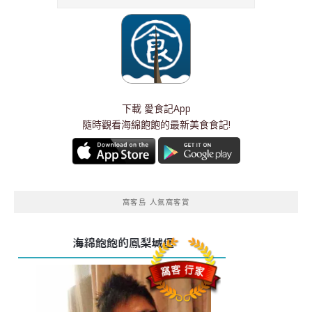
下載
愛食記App
隨時觀看海綿飽飽的最新美食食記!
窩客島 人氣窩客賞