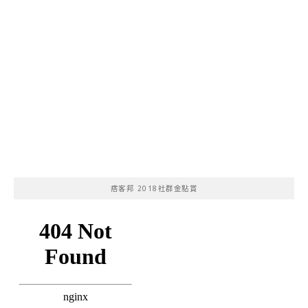
痞客邦 2018社群金點賞