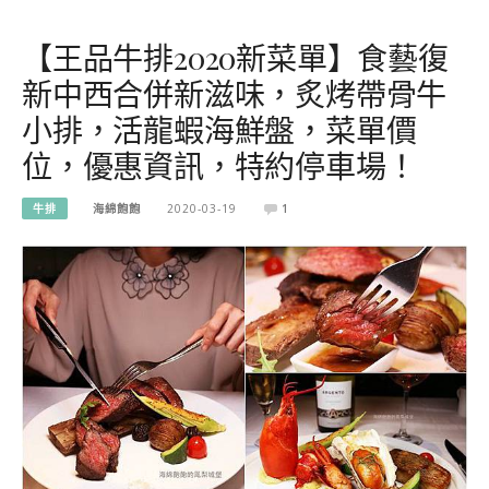
【王品牛排2020新菜單】食藝復
新中西合併新滋味，炙烤帶骨牛
小排，活龍蝦海鮮盤，菜單價
位，優惠資訊，特約停車場！
牛排
海綿飽飽
2020-03-19
1