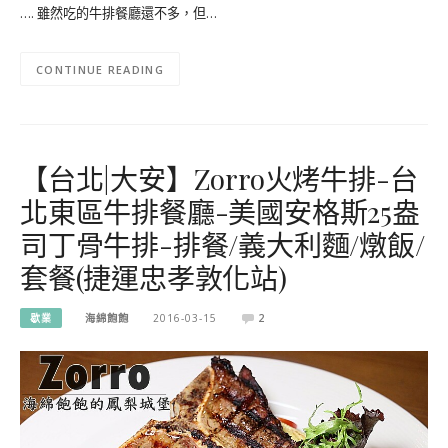
…. 雖然吃的牛排餐廳還不多，但…
CONTINUE READING
【台北|大安】Zorro火烤牛排-台
北東區牛排餐廳-美國安格斯25盎
司丁骨牛排-排餐/義大利麵/燉飯/
套餐(捷運忠孝敦化站)
歇業
海綿飽飽
2016-03-15
2