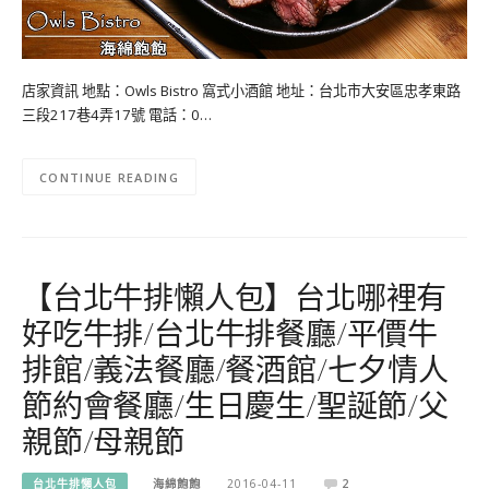
店家資訊 地點：Owls Bistro 窩式小酒館 地址：台北市大安區忠孝東路
三段217巷4弄17號 電話：0…
CONTINUE READING
【台北牛排懶人包】台北哪裡有
好吃牛排/台北牛排餐廳/平價牛
排館/義法餐廳/餐酒館/七夕情人
節約會餐廳/生日慶生/聖誕節/父
親節/母親節
台北牛排懶人包
海綿飽飽
2016-04-11
2