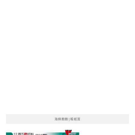
海綿飽飽|報紙賞