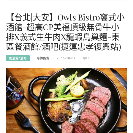
【台北|大安】Owls Bistro窩式小
酒館-超高CP美福頂級無骨牛小
排X義式生牛肉X龍蝦鳥巢麵-東
區餐酒館/酒吧(捷運忠孝復興站)
餐酒館/酒吧
海綿飽飽
2016-10-04
5