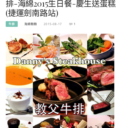
排-海綿2015生日餐-慶生送蛋糕
(捷運劍南路站)
牛排
海綿飽飽
2015-08-17
1