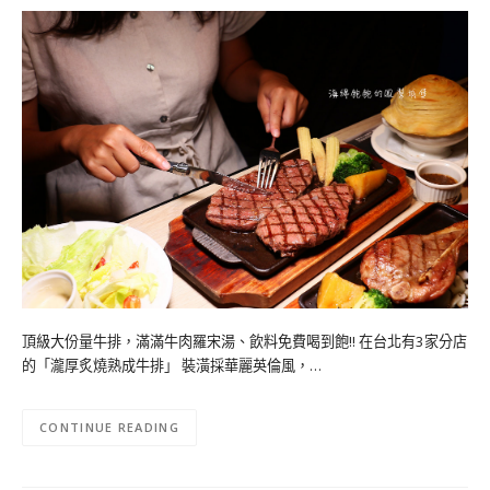
頂級大份量牛排，滿滿牛肉羅宋湯、飲料免費喝到飽!! 在台北有3家分店
的「瀧厚炙燒熟成牛排」 裝潢採華麗英倫風，…
CONTINUE READING