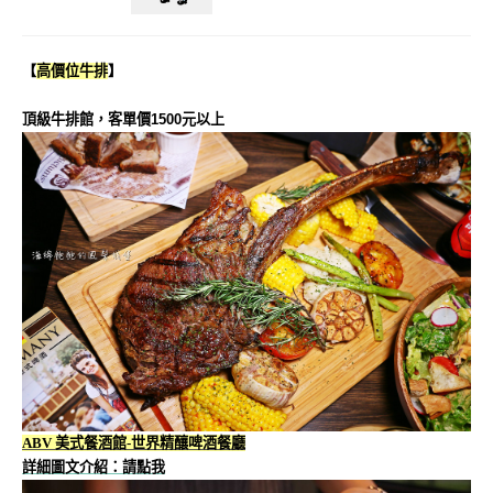
【
高價位牛排
】
頂級牛排館，客單價1500元以上
ABV 美式餐酒館-世界精釀啤酒餐廳
詳細圖文介紹：請點我