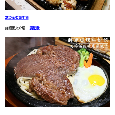
苾亞朵炙燒牛排
詳細圖文介紹：
請點我