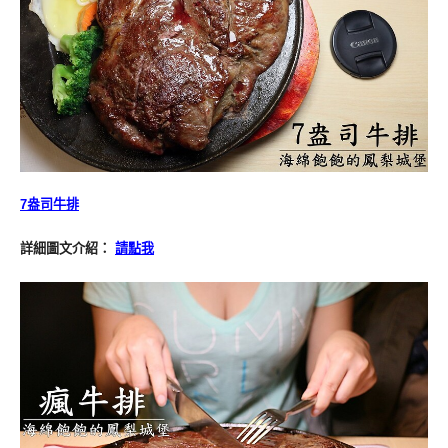
7盎司牛排
詳細圖文介紹：
請點我