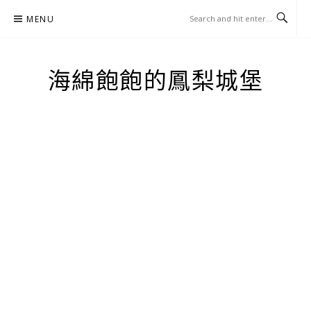
Skip
MENU
to
content
海綿飽飽的鳳梨城堡