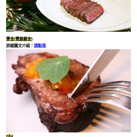
豐舍(豐饒薌舍)
詳細圖文介紹：
請點我
nku