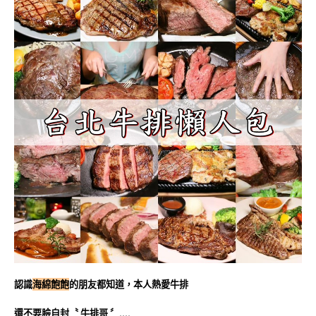
認識
海綿飽飽
的朋友都知道，本人熱愛牛排
還不要臉自封〝
牛排哥
〞….