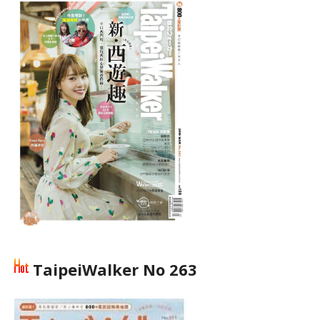
TaipeiWalker No 263