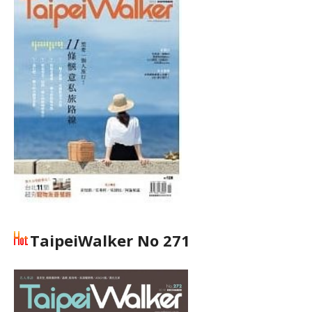
TaipeiWalker No 271