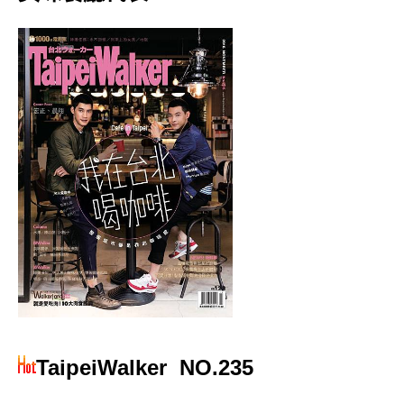
TaipeiWalker
NO.235