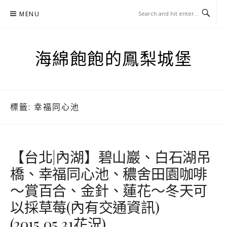
Skip
MENU
to
content
海綿飽飽的鳳梨城堡
標籤:
幸福同心池
【台北|內湖】碧山巖、白石湖吊
橋、幸福同心池、穠舍田園咖啡
～賞百合、金針、蓮花～冬天可
以採草莓(內有交通資訊)
(2015.05.31花況)