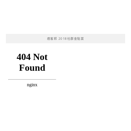
痞客邦 2018社群金點賞