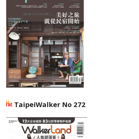
TaipeiWalker No 272