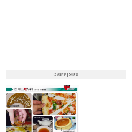
海綿飽飽|報紙賞