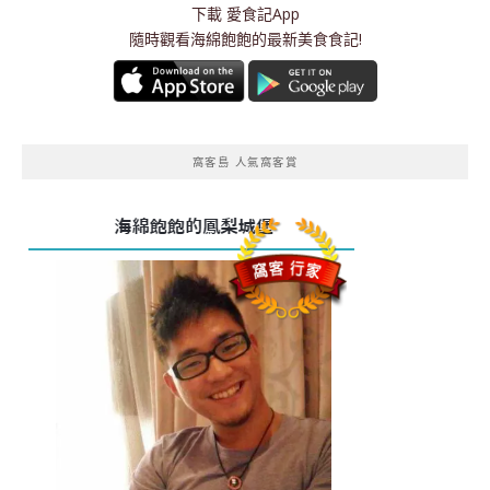
下載
愛食記App
隨時觀看海綿飽飽的最新美食食記!
窩客島 人氣窩客賞