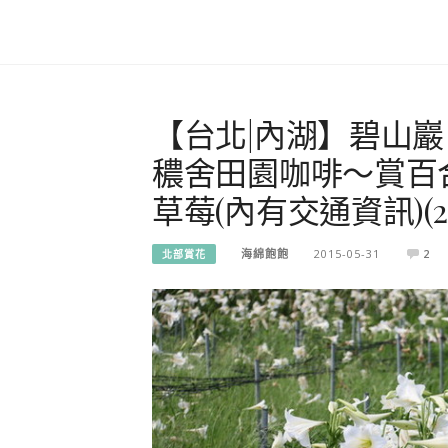
【台北|內湖】碧山
穠舍田園咖啡～賞百
草莓(內有交通資訊)(201
海綿飽飽
2015-05-31
2
北部賞花