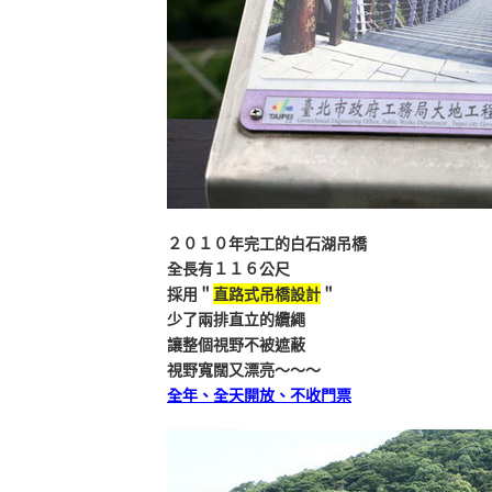
２０１０年完工的白石湖吊橋
全長有１１６公尺
採用＂
直路式吊橋設計
＂
少了兩排直立的纜繩
讓整個視野不被遮蔽
視野寬闊又漂亮～～～
全年、全天開放、不收門票