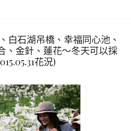
巖、白石湖吊橋、幸福同心池、
合、金針、蓮花～冬天可以採
5.05.31花況)