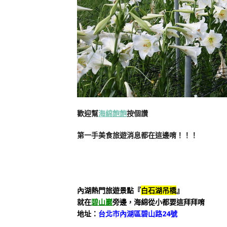
歡迎幫
海綿飽飽
按個讚
第一手美食旅遊消息都在這邊唷！！！
內湖熱門旅遊景點『
白石湖吊橋
』
就在
碧山巖
旁邊，海綿從小都要這拜拜唷
地址：
台北市內湖區碧山路24號