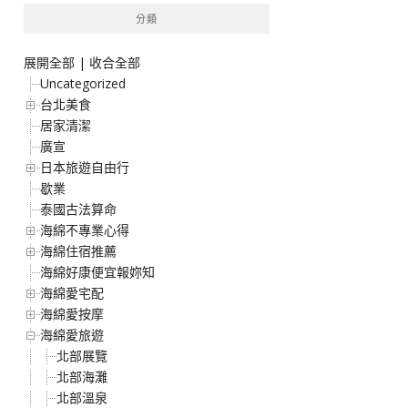
分類
展開全部
|
收合全部
Uncategorized
台北美食
居家清潔
廣宣
日本旅遊自由行
歇業
泰國古法算命
海綿不專業心得
海綿住宿推薦
海綿好康便宜報妳知
海綿愛宅配
海綿愛按摩
海綿愛旅遊
北部展覽
北部海灘
北部溫泉