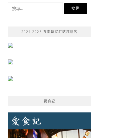
搜
尋
關
鍵
2024-2026 食尚玩家駐站部落客
字:
愛食記