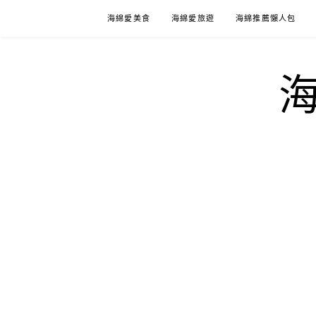
Skip
海綿愛美食
海綿愛旅遊
海綿推薦懶人包
to
content