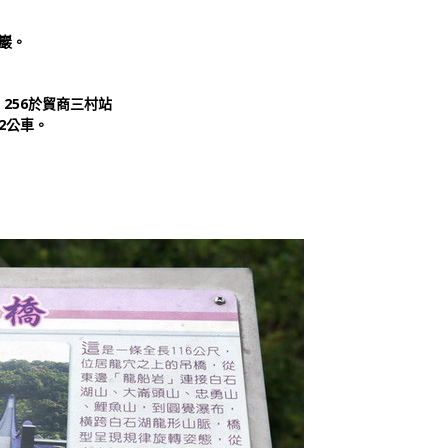
山巖。
、256於
貿商三村站
2公車。