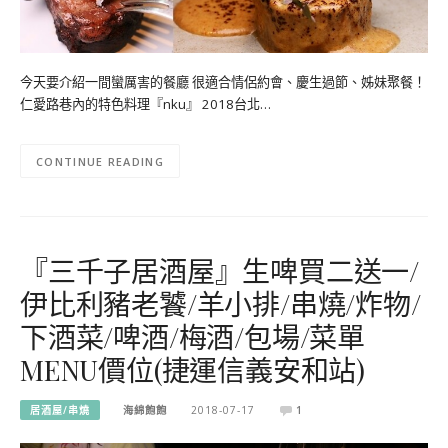
今天要介紹一間蠻厲害的餐廳 很適合情侶約會、慶生過節、姊妹聚餐！
仁愛路巷內的特色料理『nku』 2018台北…
CONTINUE READING
『三千子居酒屋』生啤買二送一/
伊比利豬老饕/羊小排/串燒/炸物/
下酒菜/啤酒/梅酒/包場/菜單
MENU價位(捷運信義安和站)
居酒屋/串燒
海綿飽飽
2018-07-17
1