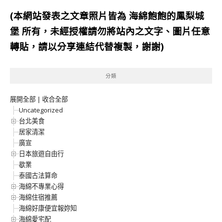
(本網站發表之文章照片皆為
海綿飽飽的鳳梨城
堡
所有，未經授權請勿將站內之文字、圖片任意
轉貼，請以分享連結代替複製，謝謝)
分類
展開全部
|
收合全部
Uncategorized
台北美食
居家清潔
廣宣
日本旅遊自由行
歇業
泰國古法算命
海綿不專業心得
海綿住宿推薦
海綿好康便宜報妳知
海綿愛宅配