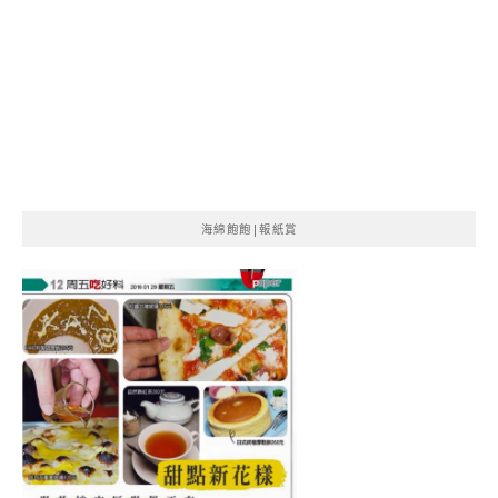
海綿飽飽|報紙賞