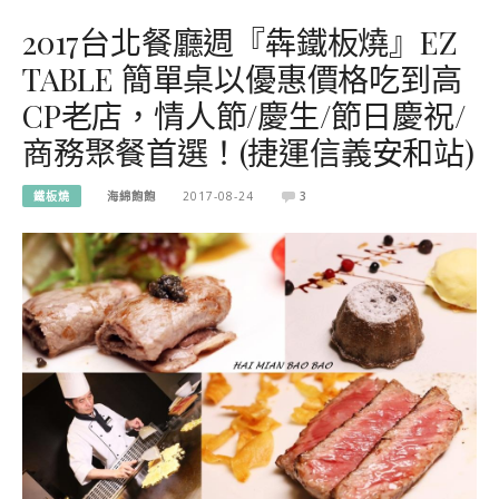
2017台北餐廳週『犇鐵板燒』EZ
TABLE 簡單桌以優惠價格吃到高
CP老店，情人節/慶生/節日慶祝/
商務聚餐首選！(捷運信義安和站)
鐵板燒
海綿飽飽
2017-08-24
3