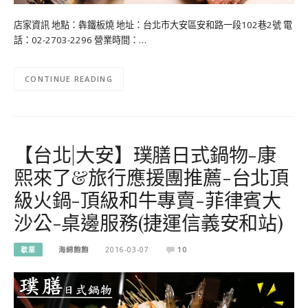
店家資訊 地點：犇鐵板燒 地址：台北市大安區安和路一段102巷2號 電
話：02-2703-2296 營業時間：…
CONTINUE READING
【台北|大安】璞膳日式鍋物-康
熙來了&旅行應援團推薦-台北頂
級火鍋-頂級和牛專賣-菲律賓大
沙公-桌邊服務(捷運信義安和站)
歇業
海綿飽飽
2016-03-07
10