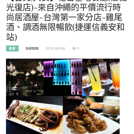
光復店)-來自沖繩的平價流行時
尚居酒屋-台灣第一家分店-雞尾
酒、調酒無限暢飲(捷運信義安和
站)
歇業
海綿飽飽
2015-09-04
1