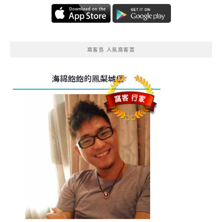
窩客島 人氣窩客賞