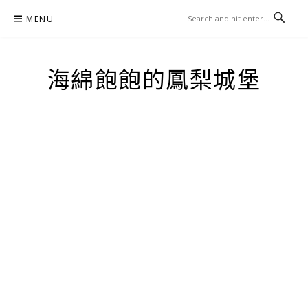
Skip
MENU
to
content
海綿飽飽的鳳梨城堡