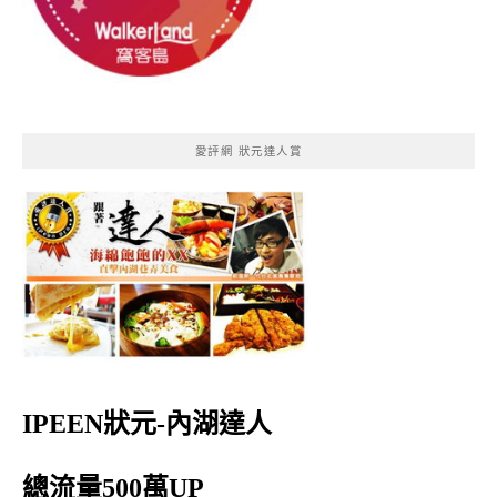
愛評網 狀元達人賞
IPEEN狀元-內湖達人
總流量500萬UP