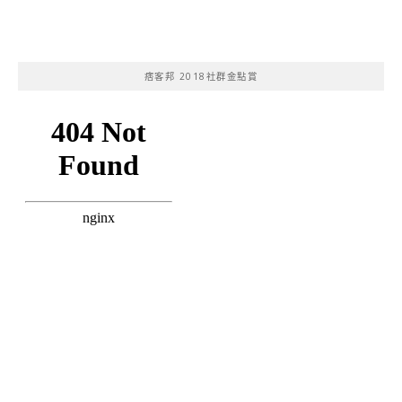
痞客邦 2018社群金點賞