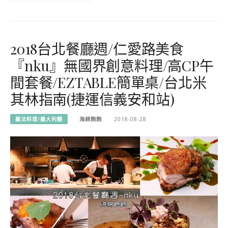
2018台北餐廳週/仁愛路美食
『nku』無國界創意料理/高CP午
間套餐/EZTABLE簡單桌/台北米
其林指南(捷運信義安和站)
義法料理/義大利麵
海綿飽飽
2018-08-28