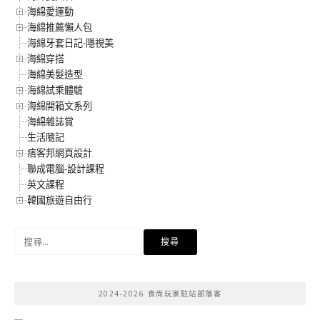
海綿愛運動
海綿推薦懶人包
海綿牙套日記-隱視美
海綿穿搭
海綿美髮造型
海綿試乘體驗
海綿開箱文系列
海綿雜誌賞
生活隨記
痞客邦網頁設計
聯成電腦-設計課程
英文課程
韓國旅遊自由行
搜
尋
關
鍵
2024-2026 食尚玩家駐站部落客
字: