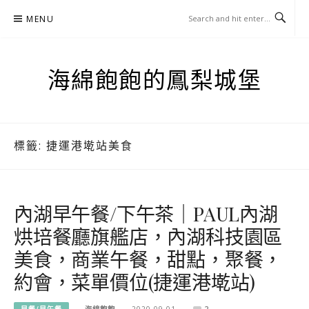
Skip
MENU
to
content
海綿飽飽的鳳梨城堡
標籤:
捷運港墘站美食
內湖早午餐/下午茶｜PAUL內湖
烘培餐廳旗艦店，內湖科技園區
美食，商業午餐，甜點，聚餐，
約會，菜單價位(捷運港墘站)
早餐/早午餐
海綿飽飽
2020-09-01
2