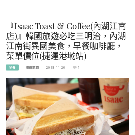
『Isaac Toast & Coffee(內湖江南
店)』韓國旅遊必吃三明治，內湖
江南街異國美食，早餐咖啡廳，
菜單價位(捷運港墘站)
早餐
海綿飽飽
2018-11-20
1