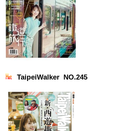
TaipeiWalker NO.245