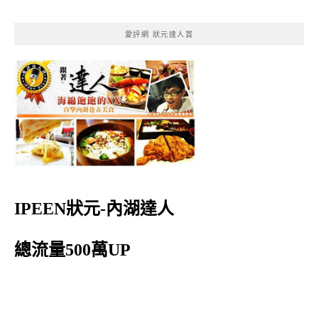
愛評網 狀元達人賞
IPEEN狀元-內湖達人
總流量500萬UP