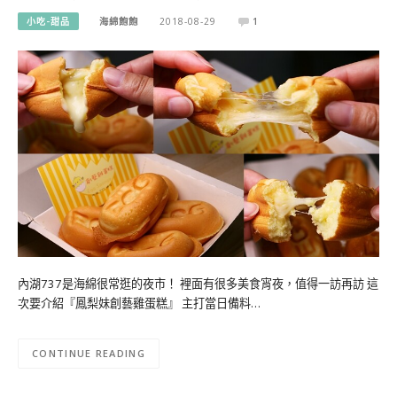
小吃-甜品
海綿飽飽
2018-08-29
1
內湖737是海綿很常逛的夜市！ 裡面有很多美食宵夜，值得一訪再訪 這
次要介紹『鳳梨妹創藝雞蛋糕』 主打當日備料…
CONTINUE READING