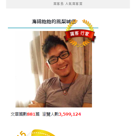
窩客島 人氣窩客賞