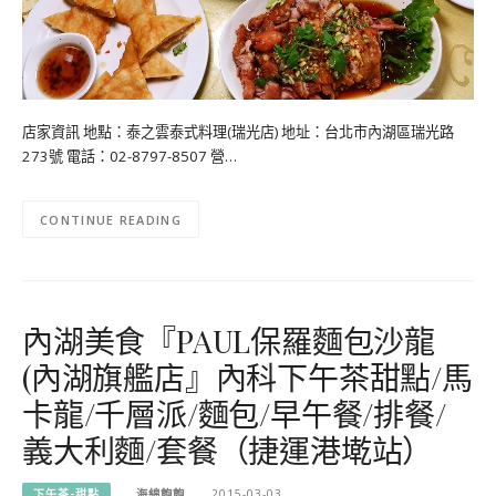
店家資訊 地點：泰之雲泰式料理(瑞光店) 地址：台北市內湖區瑞光路
273號 電話：02-8797-8507 營…
CONTINUE READING
內湖美食『PAUL保羅麵包沙龍
(內湖旗艦店』內科下午茶甜點/馬
卡龍/千層派/麵包/早午餐/排餐/
義大利麵/套餐（捷運港墘站）
下午茶-甜點
海綿飽飽
2015-03-03