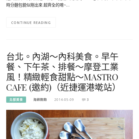
時分麵包貌似剛出來 超齊全的唷~…
CONTINUE READING
台北。內湖～內科美食。早午
餐、下午茶、排餐～摩登工業
風！精緻輕食甜點～MASTRO
CAFE (邀約)（近捷運港墘站）
北部美食
海綿飽飽
2014-05-09
3