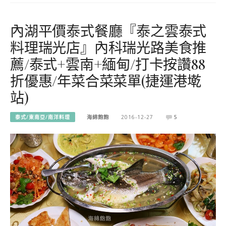
內湖平價泰式餐廳『泰之雲泰式
料理瑞光店』內科瑞光路美食推
薦/泰式+雲南+緬甸/打卡按讚88
折優惠/年菜合菜菜單(捷運港墘
站)
泰式/東南亞/南洋料理
海綿飽飽
2016-12-27
5