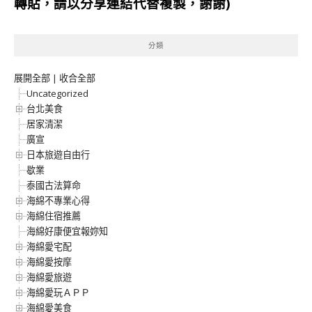
轉貼，請以分享連結代替複製，謝謝)
分類
展開全部
|
收合全部
Uncategorized
台北美食
居家清潔
廣宣
日本旅遊自由行
歇業
泰國古法算命
海綿不專業心得
海綿住宿推薦
海綿好康便宜報妳知
海綿愛宅配
海綿愛按摩
海綿愛旅遊
海綿愛玩ＡＰＰ
海綿愛美食