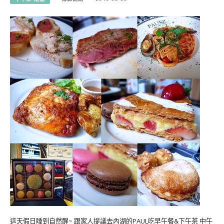
這天假日睡到自然醒~ 跟家人提議去內湖的PAUL吃早午餐&下午茶 中午