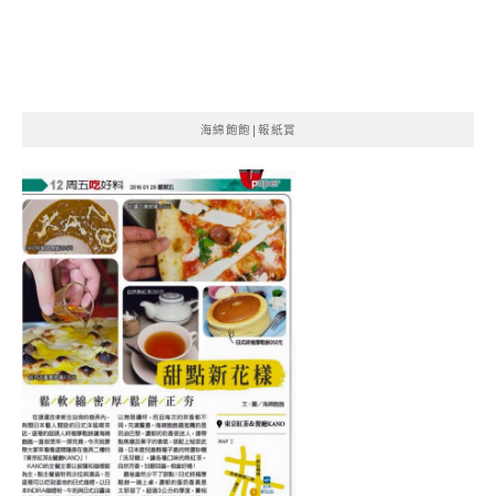
海綿飽飽|報紙賞