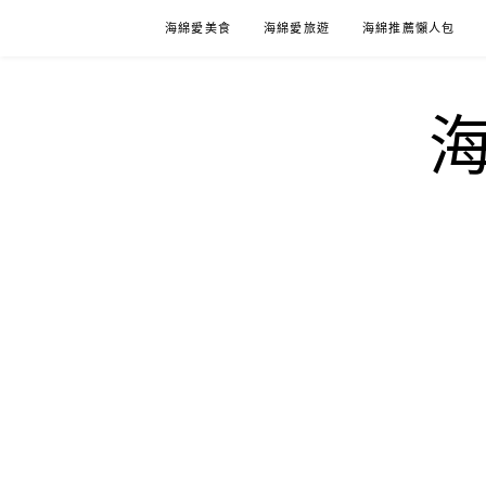
Skip
海綿愛美食
海綿愛旅遊
海綿推薦懶人包
to
content