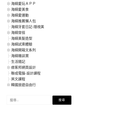
海綿愛玩ＡＰＰ
海綿愛美食
海綿愛運動
海綿推薦懶人包
海綿牙套日記-隱視美
海綿穿搭
海綿美髮造型
海綿試乘體驗
海綿開箱文系列
海綿雜誌賞
生活隨記
痞客邦網頁設計
聯成電腦-設計課程
英文課程
韓國旅遊自由行
搜
尋
關