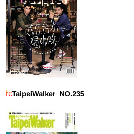
TaipeiWalker
NO.235