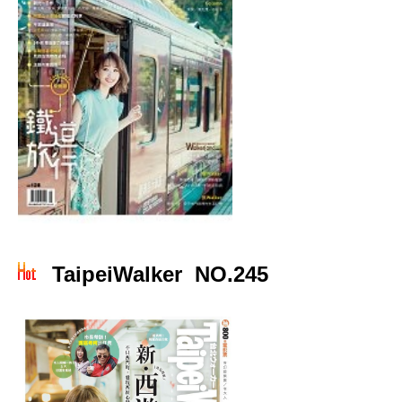
TaipeiWalker NO.245