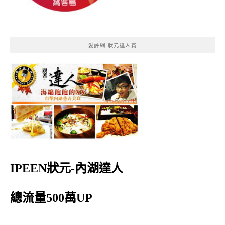
愛評網 狀元達人賞
IPEEN狀元-內湖達人
總流量500萬UP