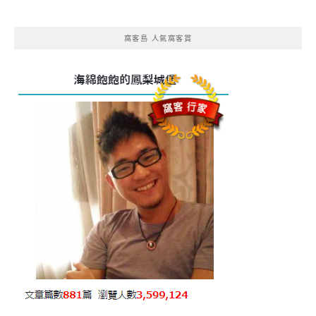
窩客島 人氣窩客賞