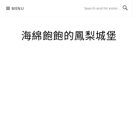
Skip
MENU
to
content
海綿飽飽的鳳梨城堡