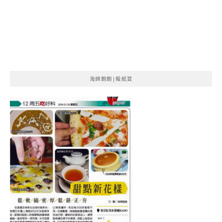
海綿飽飽|報紙賞