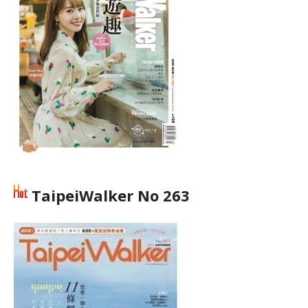
TaipeiWalker No 263