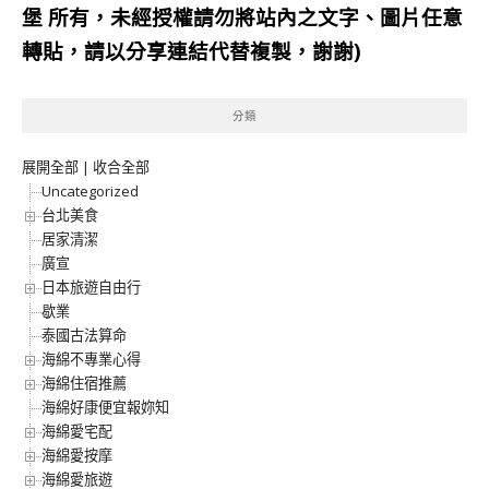
堡
所有，未經授權請勿將站內之文字、圖片任意
轉貼，請以分享連結代替複製，謝謝)
分類
展開全部
|
收合全部
Uncategorized
台北美食
居家清潔
廣宣
日本旅遊自由行
歇業
泰國古法算命
海綿不專業心得
海綿住宿推薦
海綿好康便宜報妳知
海綿愛宅配
海綿愛按摩
海綿愛旅遊