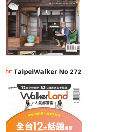
TaipeiWalker No 272