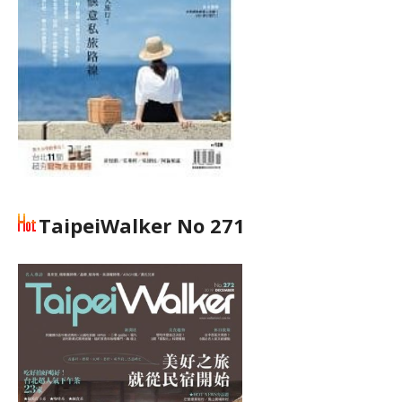
TaipeiWalker No 271