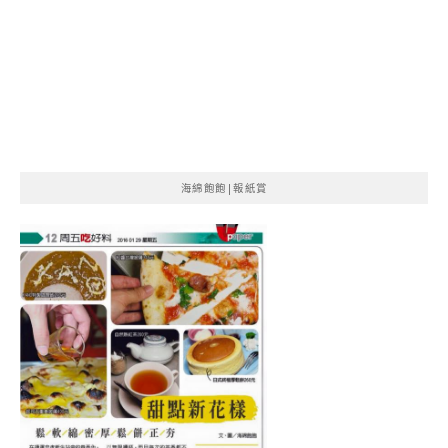
海綿飽飽|報紙賞