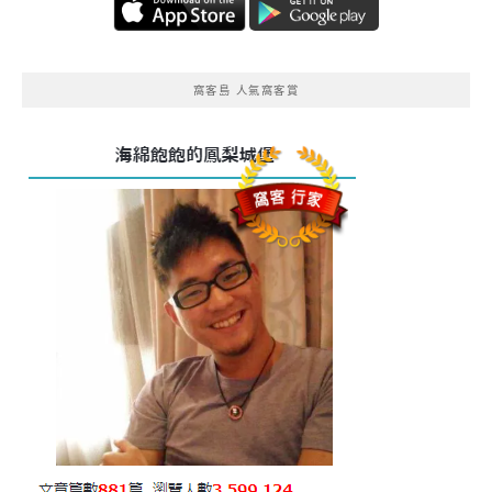
窩客島 人氣窩客賞