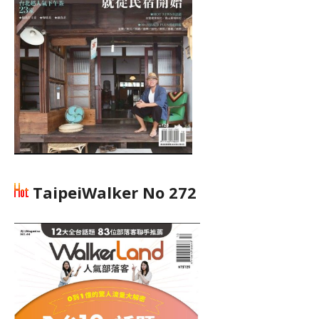
TaipeiWalker No 272