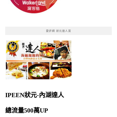
愛評網 狀元達人賞
IPEEN狀元-內湖達人
總流量500萬UP