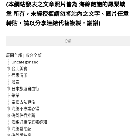
(本網站發表之文章照片皆為
海綿飽飽的鳳梨城
堡
所有，未經授權請勿將站內之文字、圖片任意
轉貼，請以分享連結代替複製，謝謝)
分類
展開全部
|
收合全部
Uncategorized
台北美食
居家清潔
廣宣
日本旅遊自由行
歇業
泰國古法算命
海綿不專業心得
海綿住宿推薦
海綿好康便宜報妳知
海綿愛宅配
海綿愛按摩