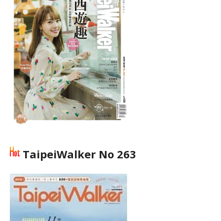
TaipeiWalker No 263