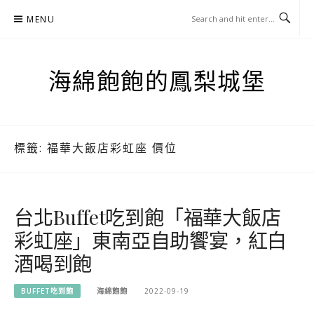
Skip
MENU
to
content
海綿飽飽的鳳梨城堡
標籤:
福華大飯店彩虹座 價位
台北Buffet吃到飽「福華大飯店
彩虹座」東南亞自助饗宴，紅白
酒喝到飽
BUFFET吃到飽
海綿飽飽
2022-09-19