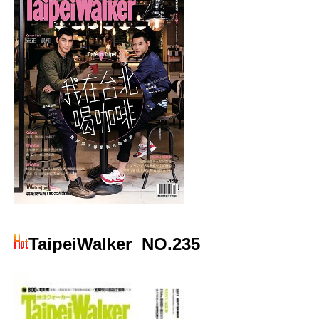
TaipeiWalker
NO.235