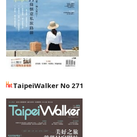
TaipeiWalker No 271