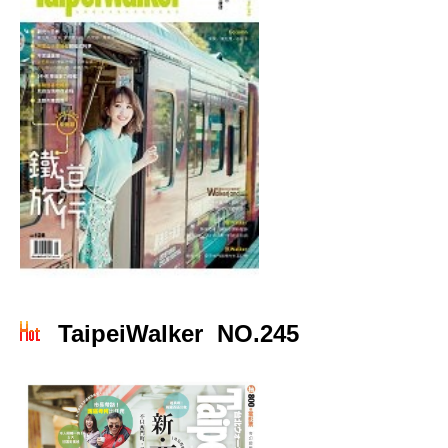
TaipeiWalker NO.245