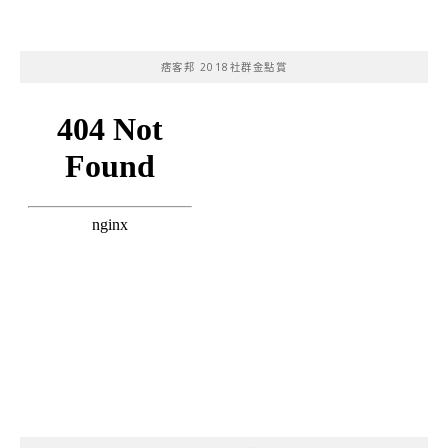
痞客邦 2018社群金點賞