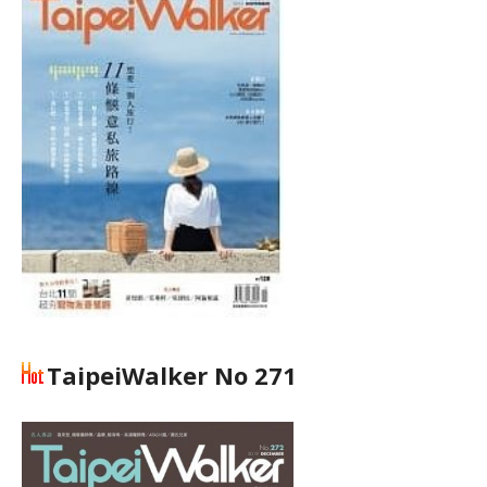
TaipeiWalker No 271