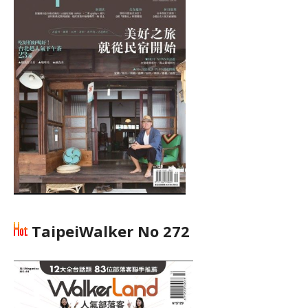
TaipeiWalker No 272