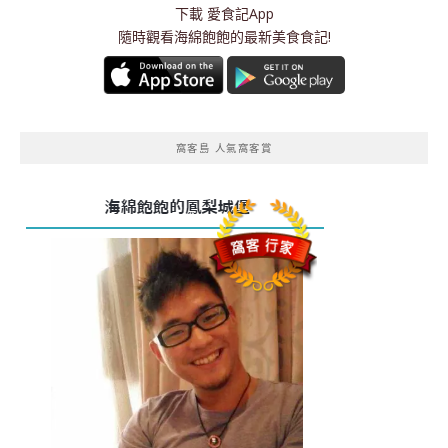
下載
愛食記App
隨時觀看海綿飽飽的最新美食食記!
窩客島 人氣窩客賞