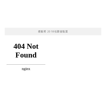
痞客邦 2018社群金點賞