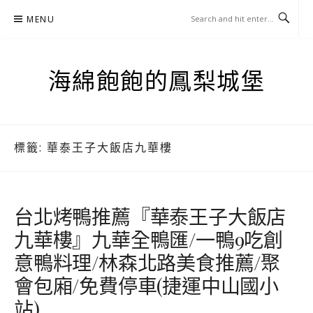
Skip
MENU
to
content
海綿飽飽的鳳梨城堡
標籤:
華泰王子大飯店九華樓
台北烤鴨推薦『華泰王子大飯店
九華樓』九華全鴨匯/一鴨9吃創
意鴨料理/林森北路美食推薦/聚
會包廂/免費停車(捷運中山國小
站)