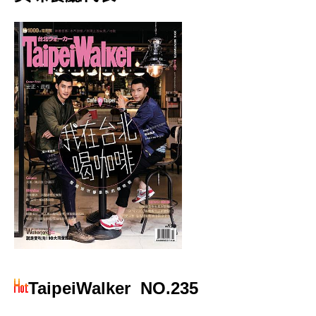
TaipeiWalker
NO.235