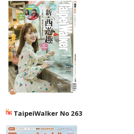
TaipeiWalker No 263