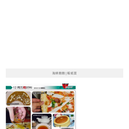
海綿飽飽|報紙賞