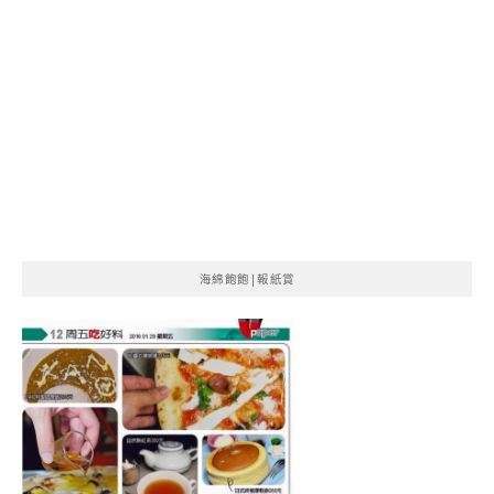
海綿飽飽|報紙賞