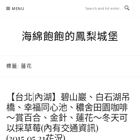
Skip
MENU
to
content
海綿飽飽的鳳梨城堡
標籤:
蓮花
【台北|內湖】碧山巖、白石湖吊
橋、幸福同心池、穠舍田園咖啡
～賞百合、金針、蓮花～冬天可
以採草莓(內有交通資訊)
(2015.05.31花況)