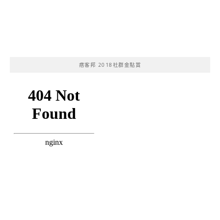
痞客邦 2018社群金點賞