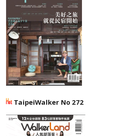
TaipeiWalker No 272