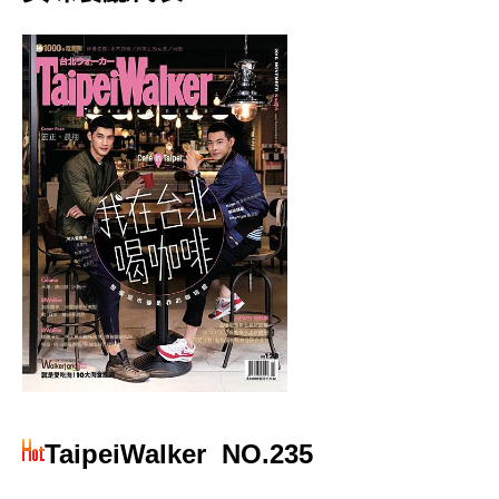
TaipeiWalker
NO.235