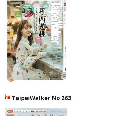
TaipeiWalker No 263