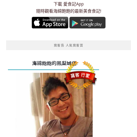
下載
愛食記App
隨時觀看海綿飽飽的最新美食食記!
窩客島 人氣窩客賞