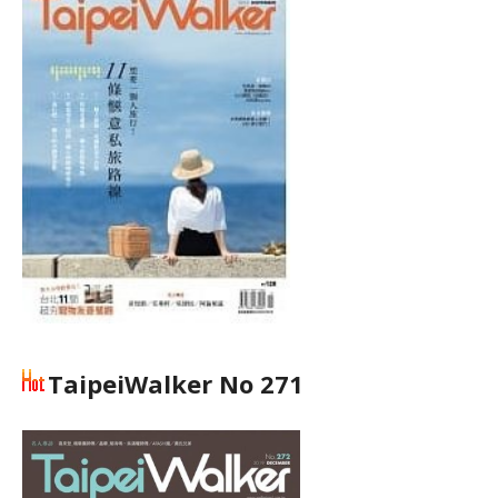
TaipeiWalker No 271